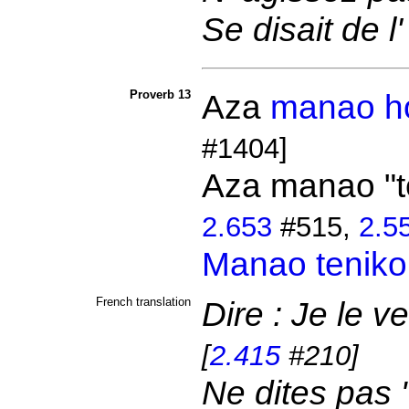
Se disait de l'
Proverb 13
Aza
manao h
#1404]
Aza manao "te
2.653
#515,
2.5
Manao
teniko
French translation
Dire : Je le v
[
2.415
#210]
Ne dites pas "