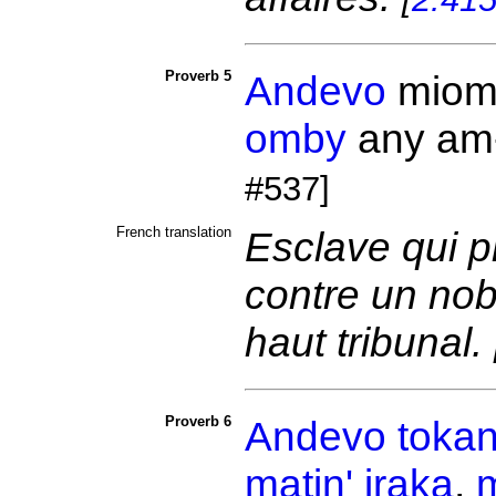
Proverb 5
Andevo
mio
omby
any am
#537]
French translation
Esclave qui 
contre un nobl
haut tribunal.
Proverb 6
Andevo
toka
matin'
iraka
,