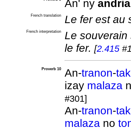
An' ny
andri
French translation
Le fer est au
French interpretation
Le souverain s
le fer.
[
2.415
#1
Proverb 10
An-
tranon
-
tak
izay
malaza
#301]
An-
tranon
-
tak
malaza
no
to