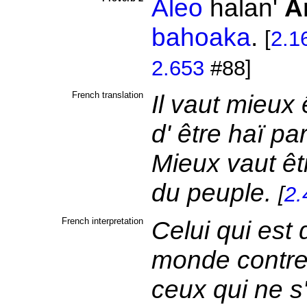
Aleo
halan'
A
bahoaka
.
[
2.1
2.653
#88]
French translation
Il vaut mieux 
d' être haï pa
Mieux vaut êt
du peuple.
[
2.
French interpretation
Celui qui est 
monde contre 
ceux qui ne s