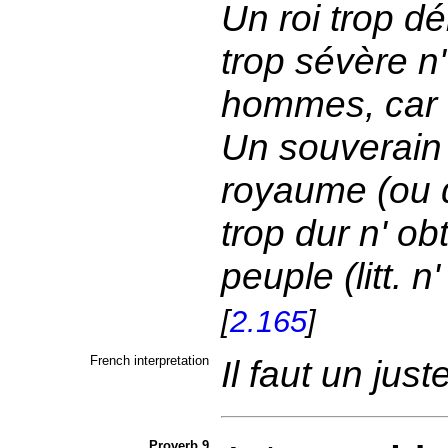
Un roi trop d
trop sévère n
hommes, car o
Un souverain 
royaume (ou d
trop dur n' ob
peuple (litt. 
[
2.165
]
French interpretation
Il faut un just
Proverb 9