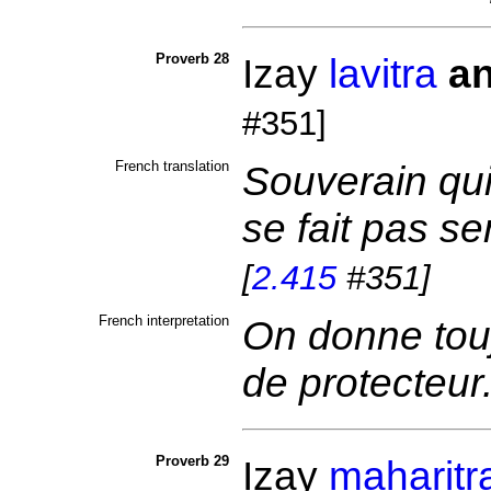
Proverb 28
Izay
lavitra
an
#351]
French translation
Souverain qui 
se fait pas sen
[
2.415
#351]
French interpretation
On donne toujo
de protecteur
Proverb 29
Izay
maharitr