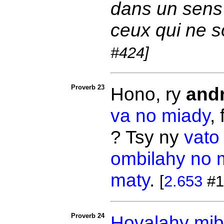
dans un sens p
ceux qui ne s
#424]
Proverb 23
Hono, ry
and
va no miady
,
? Tsy ny
vato
ombilahy no 
maty
.
[
2.653
#1
Proverb 24
Hovalahy
mib