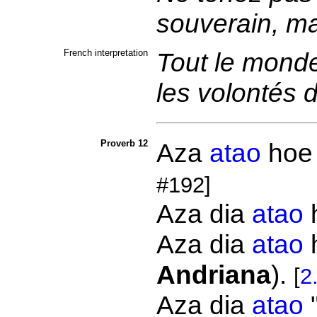
souverain, ma
French interpretation
Tout le monde
les volontés 
Proverb 12
Aza
atao
hoe 
#192]
Aza dia
atao
h
Aza dia
atao
Andriana
).
[
2
Aza dia
atao