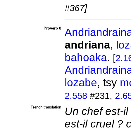
#367]
Proverb 8
Andriandrain
andriana
,
lo
bahoaka
.
[
2.1
Andriandrain
lozabe
, tsy
m
2.558
#231,
2.6
French translation
Un chef est-il
est-il cruel ? 