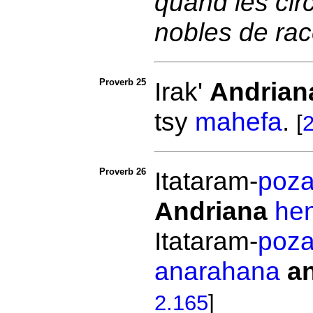
quand les circ
nobles de rac
Proverb 25
Irak'
Andrian
tsy
mahefa
.
[
2
Proverb 26
Itataram-
poz
Andriana
he
Itataram-
poz
anarahana
a
2.165
]