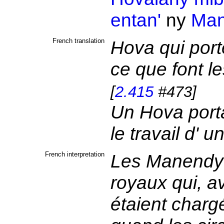
entan'
ny
Man
French translation
Hova qui porte
ce que font l
[
2.415
#473]
Un Hova portan
le travail d'
French interpretation
Les Manendy é
royaux qui, a
étaient chargé