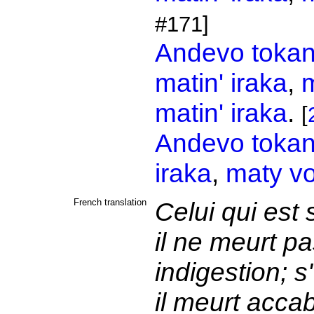
#171]
Andevo
toka
matin'
iraka
,
matin'
iraka
.
[
Andevo
toka
iraka
,
maty
v
French translation
Celui qui est 
il ne meurt pa
indigestion; s
il meurt accab