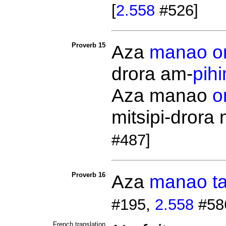
[
2.558
#526]
Proverb 15
Aza
manao
o
drora am-
pih
Aza manao
o
mitsipi-drora
#487]
Proverb 16
Aza
manao
t
#195,
2.558
#58
French translation