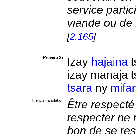
service partic
viande ou de 
[
2.165
]
Proverb 27
Izay
hajaina
t
izay manaja 
tsara
ny
mifa
French translation
Être respecté
respecter ne 
bon de se resp