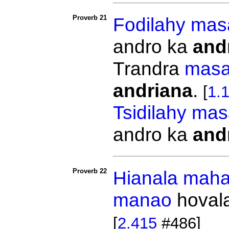
Proverb 21
Fodilahy
mas
andro ka
and
Trandra
mas
andriana
.
[
1.
Tsidilahy
mas
andro ka
and
Proverb 22
Hianala
maha
manao
hoval
[
2.415
#486]