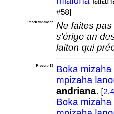
mialoha
lalan
#58]
French translation
Ne faites pas
s'érige an de
laiton qui pr
Proverb 19
Boka
mizaha
mpizaha
lan
andriana
.
[
2.
Boka
mizaha
mpizaha
lan