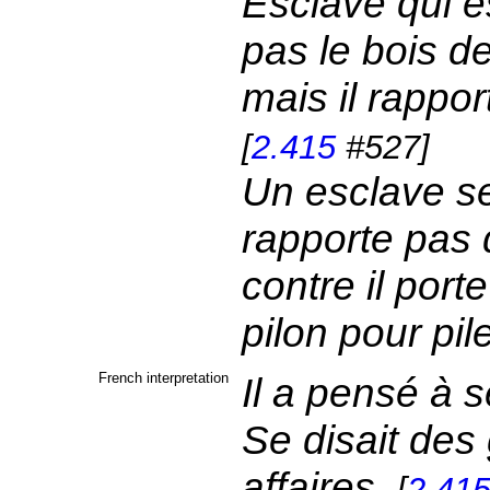
Esclave qui est
pas le bois d
mais il rappo
[
2.415
#527]
Un esclave se 
rapporte pas 
contre il port
pilon pour pil
French interpretation
Il a pensé à s
Se disait des 
affaires.
[
2.41