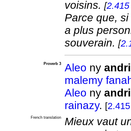
voisins.
[
2.415
Parce que, si 
a plus person
souverain.
[
2.
Proverb 3
Aleo
ny
andr
malemy
fana
Aleo
ny
andr
rainazy
.
[
2.415
French translation
Mieux vaut un