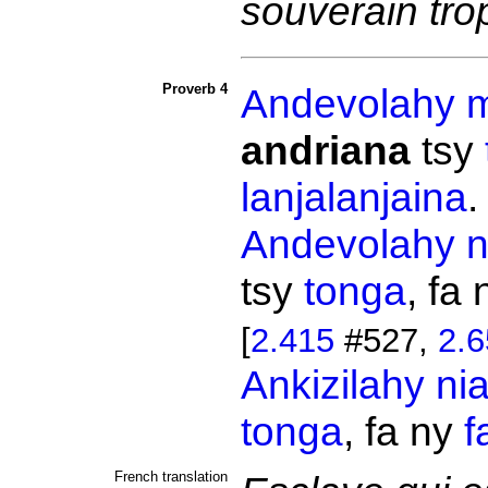
souverain tro
Proverb 4
Andevolahy
m
andriana
tsy
lanjalanjaina
Andevolahy
n
tsy
tonga
, fa
[
2.415
#527,
2.6
Ankizilahy
ni
tonga
, fa ny
f
French translation