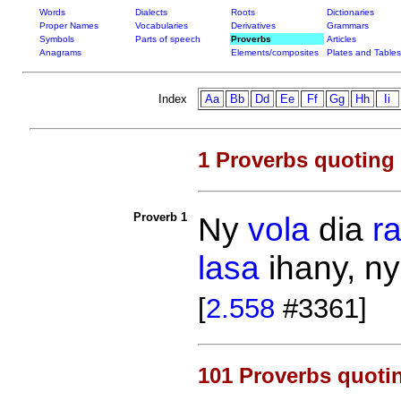
Words
Dialects
Roots
Dictionaries
Proper Names
Vocabularies
Derivatives
Grammars
Symbols
Parts of speech
Proverbs
Articles
Anagrams
Elements/composites
Plates and Tables
Index
Aa
Bb
Dd
Ee
Ff
Gg
Hh
Ii
1 Proverbs quoting
Proverb 1
Ny
vola
dia
r
lasa
ihany, n
[
2.558
#3361]
101 Proverbs quoti