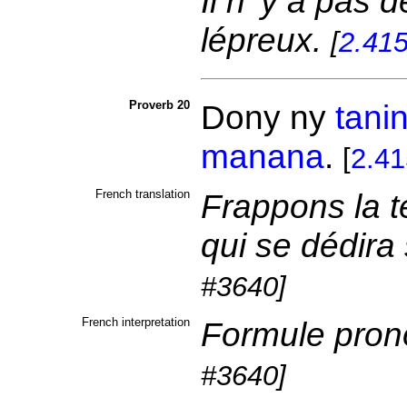
Il n' y a pas 
lépreux.
[
2.41
Proverb 20
Dony ny
tanin
manana
.
[
2.41
French translation
Frappons la t
qui se dédira 
#3640]
French interpretation
Formule pron
#3640]