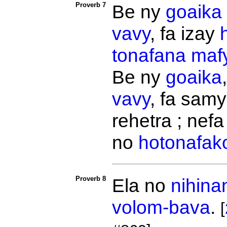
Proverb 7
Be ny
goaika
vavy
, fa izay
tonafana
maf
Be ny
goaika
vavy
, fa sam
rehetra ; nefa
no
hotonafak
Proverb 8
Ela no
nihina
volom-bava
.
[