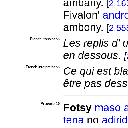
ambany.
[
2.16
Fivalon'
andr
ambony.
[
2.55
French translation
Les replis d' 
en dessous.
[
French interpretation
Ce qui est bla
être pas des
Proverb 10
Fotsy
maso
tena
no
adirid