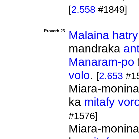
[
2.558
#1849]
Proverb 23
Malaina
hatry
mandraka
ant
Manaram-po
volo
.
[
2.653
#1
Miara-monin
ka
mitafy
vor
#1576]
Miara-monin