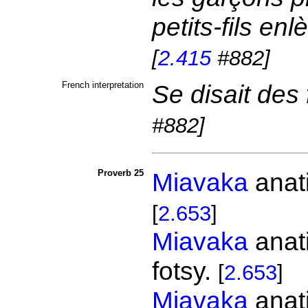
petits-fils en
[
2.415
#882]
French interpretation
Se disait des
#882]
Proverb 25
Miavaka
anati
[
2.653
]
Miavaka
anati
fotsy.
[
2.653
]
Miavaka
anat