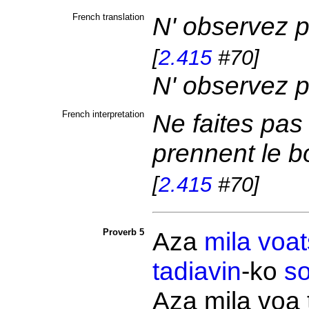
French translation
N' observez pa
[
2.415
#70]
N' observez p
French interpretation
Ne faites pa
prennent le bo
[
2.415
#70]
Proverb 5
Aza
mila
voat
tadiavin
-ko
so
Aza mila voa 