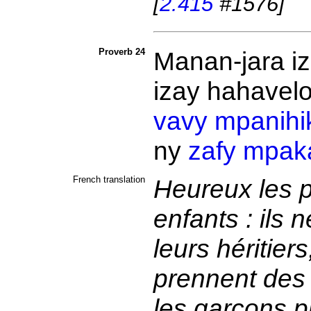
[
2.415
#1576]
Proverb 24
Manan-jara i
izay
hahavel
vavy
mpanihi
ny
zafy
mpak
French translation
Heureux les p
enfants : ils
leurs héritiers
prennent des 
les garçons p