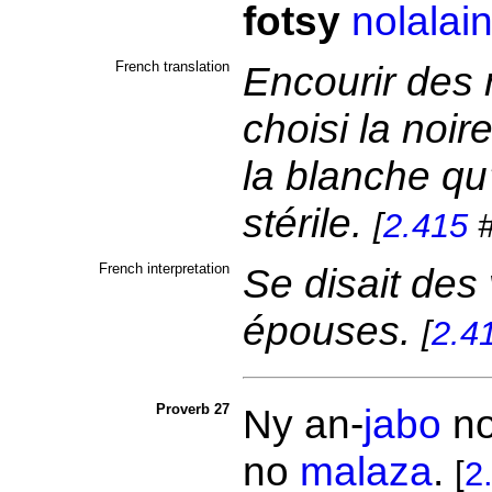
fotsy
nolalai
French translation
Encourir des 
choisi la noir
la blanche qu
stérile.
[
2.415
#
French interpretation
Se disait des
épouses.
[
2.4
Proverb 27
Ny an-
jabo
n
no
malaza
.
[
2