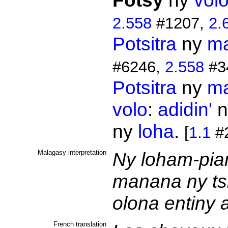
Fotsy
ny
vol
2.558
#1207,
2.
Potsitra
ny
m
#6246,
2.558
#3
Potsitra
ny
m
volo
:
adidin'
n
ny
loha
.
[
1.1
#2
Malagasy interpretation
Ny loham-pia
manana ny ts
olona entiny 
French translation