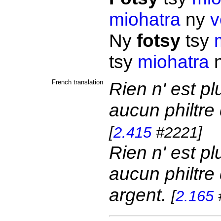
miohatra
ny
v
Ny
fotsy
tsy
tsy
miohatra
French translation
Rien n' est pl
aucun philtre
[
2.415
#2221]
Rien n' est pl
aucun philtre
argent.
[
2.165