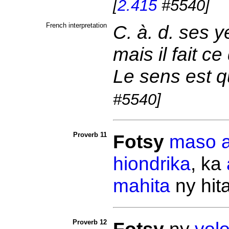
[
2.415
#5540]
French interpretation
C. à. d. ses 
mais il fait ce
Le sens est qu
#5540]
Proverb 11
Fotsy
maso
hiondrika
, ka
mahita
ny hit
Proverb 12