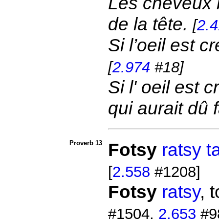
Les cheveux bl
de la tête.
[
2.
Si l’oeil est c
[
2.974
#18]
Si l' oeil est 
qui aurait dû 
Proverb 13
Fotsy
ratsy
t
[
2.558
#1208]
Fotsy
ratsy
, 
#1504,
2.653
#9