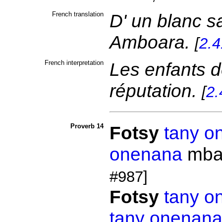
French translation
D' un blanc s
Amboara.
[
2.4
French interpretation
Les enfants d
réputation.
[
2.
Proverb 14
Fotsy
tany
o
onenana
mb
#987]
Fotsy
tany
o
tany
onenan