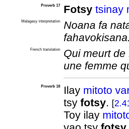
Proverb 17
Fotsy
tsinay
Malagasy interpretation
Noana fa nata
fahavokisana
French translation
Qui meurt de f
une femme qu'
Proverb 18
Ilay
mitoto
va
tsy
fotsy
.
[
2.4
Toy ilay
mitot
vao tsy
fotsy