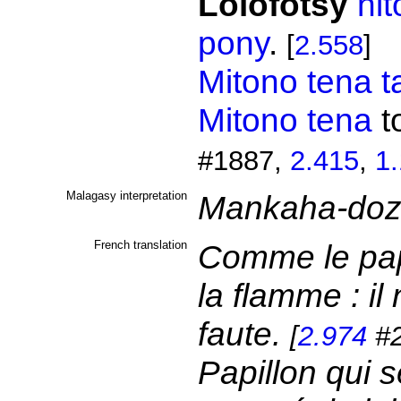
Lolofotsy
ni
pony
.
[
2.558
]
Mitono
tena
t
Mitono
tena
t
#1887,
2.415
,
1.
Malagasy interpretation
Mankaha-doza
French translation
Comme le papi
la flamme : il
faute.
[
2.974
#2
Papillon qui se