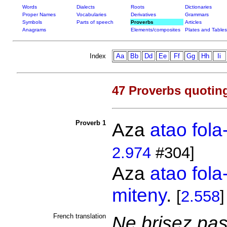
Words
Dialects
Roots
Dictionaries
Proper Names
Vocabularies
Derivatives
Grammars
Symbols
Parts of speech
Proverbs
Articles
Anagrams
Elements/composites
Plates and Tables
Index
Aa
Bb
Dd
Ee
Ff
Gg
Hh
Ii
47 Proverbs quotin
Proverb 1
Aza
atao
fol
2.974
#304]
Aza
atao
fol
miteny
.
[
2.558
]
French translation
Ne brisez pas