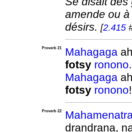
Se disait des 
amende ou à l
désirs.
[
2.415
#
Proverb 21
Mahagaga
ah
fotsy
ronono
Mahagaga
ah
fotsy
ronono
Proverb 22
Mahamenatr
drandrana, n