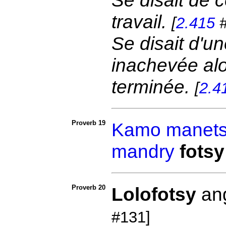
Se disait de c
travail.
[
2.415
#
Se disait d'un
inachevée alor
terminée.
[
2.4
Proverb 19
Kamo
manet
mandry
fotsy
Proverb 20
Lolofotsy
an
#131]