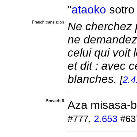
"
ataoko
sotro 
French translation
Ne cherchez pa
ne demandez 
celui qui voi
et dit : avec 
blanches.
[
2.4
Proverb 6
Aza
misasa-bi
#777,
2.653
#63