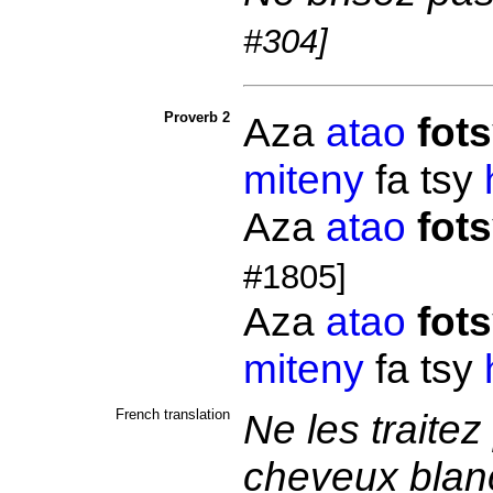
#304]
Proverb 2
Aza
atao
fot
miteny
fa tsy
Aza
atao
fot
#1805]
Aza
atao
fot
miteny
fa tsy
French translation
Ne les traite
cheveux blancs