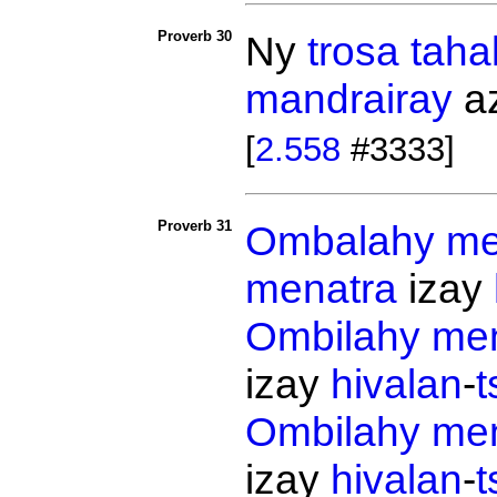
Proverb 30
Ny
trosa
taha
mandrairay
a
[
2.558
#3333]
Proverb 31
Ombalahy
m
menatra
izay
Ombilahy
me
izay
hivalan
-
t
Ombilahy
me
izay
hivalan
-
t