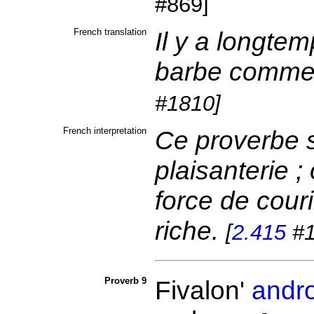
#869]
French translation
Il y a longtem
barbe commenc
#1810]
French interpretation
Ce proverbe s
plaisanterie ;
force de couri
riche.
[
2.415
#1
Proverb 9
Fivalon'
andr