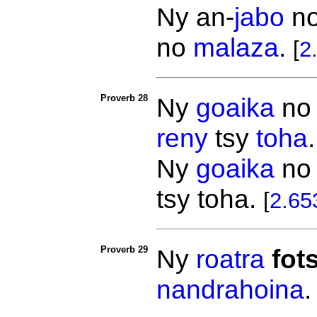
Ny an-
jabo
n
no
malaza
.
[
2
Proverb 28
Ny
goaika
n
reny
tsy
toha
Ny
goaika
n
tsy toha.
[
2.65
Proverb 29
Ny
roatra
fot
nandrahoina