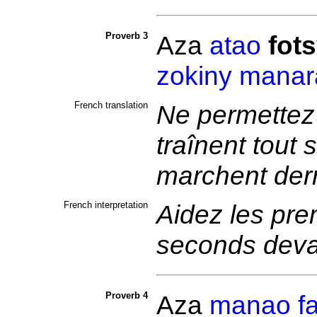
Proverb 3
Aza
atao
fot
zokiny
manar
French translation
Ne permettez 
traînent tout 
marchent der
French interpretation
Aidez les prem
seconds deva
Proverb 4
Aza
manao
f