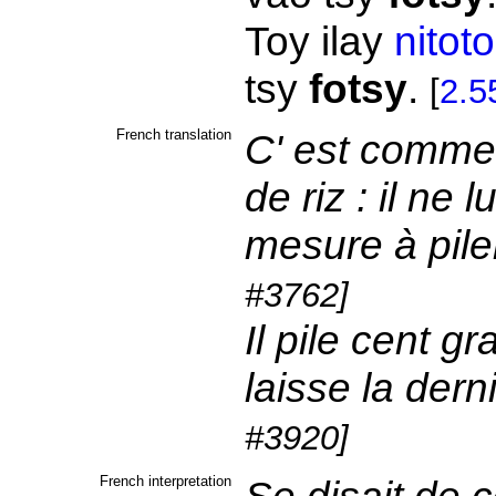
Toy ilay
nitoto
tsy
fotsy
.
[
2.5
French translation
C' est comme 
de riz : il ne 
mesure à piler
#3762]
Il pile cent g
laisse la der
#3920]
French interpretation