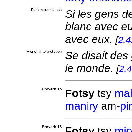
French translation
Si les gens d
blanc avec eux
avec eux.
[
2.4
French interpretation
Se disait des 
le monde.
[
2.
Proverb 15
Fotsy
tsy
mah
maniry
am-
pi
Proverb 16
Fotsy
tsy
mio