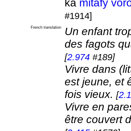
ka
mitafy
vor
#1914]
French translation
Un enfant trop
des fagots qu
[
2.974
#189]
Vivre dans (li
est jeune, et 
fois vieux.
[
2.
Vivre en pare
être couvert d