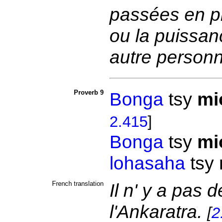
passées en pr
ou la puissan
autre person
Proverb 9
Bonga
tsy
mi
2.415
]
Bonga
tsy
mi
lohasaha
tsy
French translation
Il n' y a pas
l'Ankaratra.
[
2