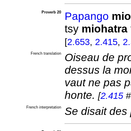
Proverb 20
Papango
mio
tsy
miohatra
[
2.653
,
2.415
,
2
French translation
Oiseau de pro
dessus la mo
vaut ne pas 
honte.
[
2.415
#
French interpretation
Se disait de