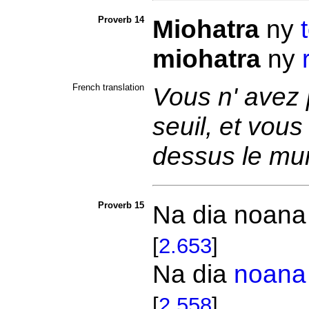
Proverb 14
Miohatra
ny
miohatra
ny
French translation
Vous n' avez 
seuil, et vous
dessus le mu
Proverb 15
Na dia noana
[
2.653
]
Na dia
noana
[
2.558
]