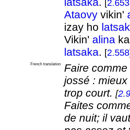
latsaka
.
[
2.653
Ataovy
vikin'
izay ho
latsa
Vikin'
alina
k
latsaka
.
[
2.558
French translation
Faire comme c
jossé : mieux
trop court.
[
2.
Faites comme 
de nuit; il va