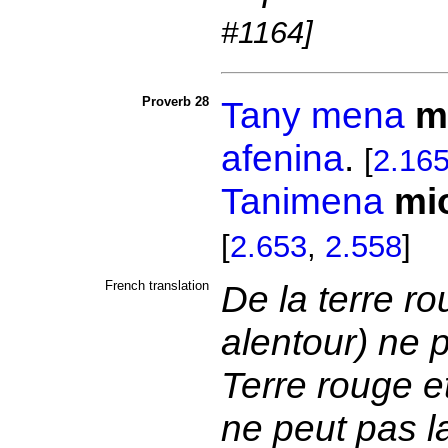
#1164]
Proverb 28
Tany mena
m
afenina
.
[
2.16
Tanimena
mi
[
2.653
,
2.558
]
French translation
De la terre r
alentour) ne 
Terre rouge e
ne peut pas la