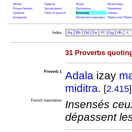
Words
Dialects
Roots
Dictionaries
Proper Names
Vocabularies
Derivatives
Grammars
Symbols
Parts of speech
Proverbs
Articles
Anagrams
Elements/composites
Plates and Tables
Index
Aa
Bb
Dd
Ee
Ff
Gg
Hh
Ii
31 Proverbs quotin
Proverb 1
Adala
izay
ma
miditra
.
[
2.415
]
French translation
Insensés ceu
dépassent les