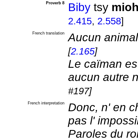
Proverb 8
Biby
tsy
mioh
2.415
,
2.558
]
French translation
Aucun animal
[
2.165
]
Le caïman est
aucun autre n
#197]
French interpretation
Donc, n' en 
pas l' imposs
Paroles du r