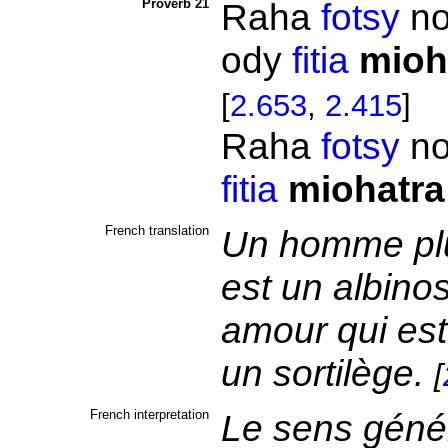
Proverb 21
Raha
fotsy
no
ody
fitia
mioh
[
2.653
,
2.415
]
Raha
fotsy
no
fitia
miohatra
French translation
Un homme plu
est un albinos
amour qui est 
un sortilège.
[
French interpretation
Le sens génér