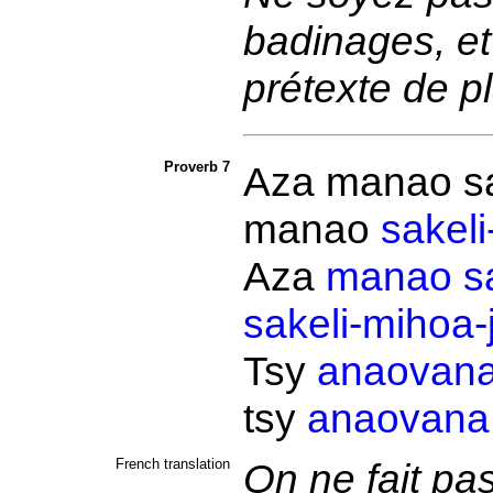
badinages, et
prétexte de p
Proverb 7
Aza manao s
manao
sakeli
Aza
manao
s
sakeli-mihoa-
Tsy
anaovan
tsy
anaovana
French translation
On ne fait pa