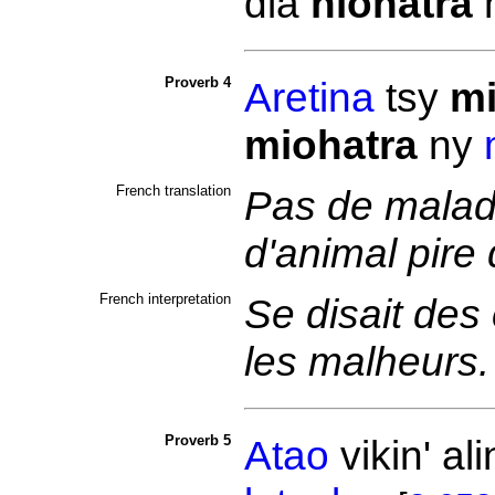
dia
hiohatra
Proverb 4
Aretina
tsy
mi
miohatra
ny
French translation
Pas de maladie
d'animal pire
French interpretation
Se disait de
les malheurs
Proverb 5
Atao
vikin' al