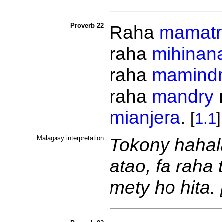
Proverb 22
Raha
mamatr
raha
mihinan
raha
mamind
raha
mandry
mianjera
.
[
1.1
]
Malagasy interpretation
Tokony hahala
atao, fa raha
mety ho hita.