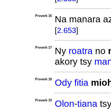
Proverb 16
Na manara az
[
2.653
]
Proverb 17
Ny
roatra
no
akory tsy
man
Proverb 18
Ody
fitia
mioh
Proverb 19
Olon
-
tiana
ts