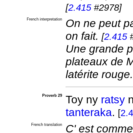
[
2.415
#2978]
French interpretation
On ne peut pa
on fait.
[
2.415
#
Une grande pa
plateaux de 
latérite rouge
Proverb 29
Toy ny
ratsy
n
tanteraka
.
[
2.
French translation
C' est comme l