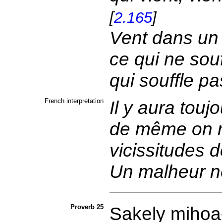
[
2.165
]
Vent dans un 
ce qui ne souf
qui souffle p
French interpretation
Il y aura tou
de même on ne
vicissitudes d
Un malheur ne
Proverb 25
Sakely
mihoa