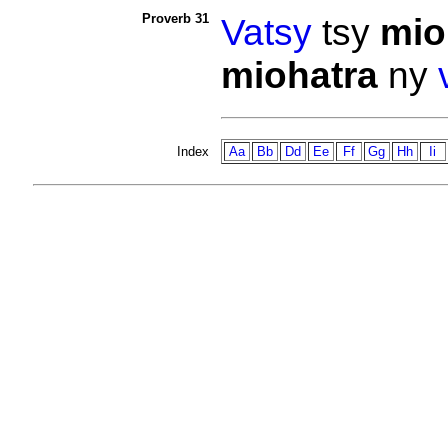
Proverb 31
Vatsy
tsy
mio
miohatra
ny
Index
Aa
Bb
Dd
Ee
Ff
Gg
Hh
Ii