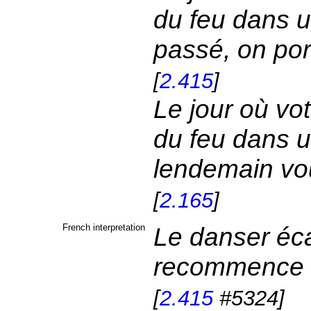
du feu dans u
passé, on port
[
2.415
]
Le jour où vo
du feu dans u
lendemain vou
[
2.165
]
French interpretation
Le danser écar
recommence à
[
2.415
#5324]