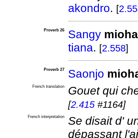
akondro
.
[
2.55
Proverb 26
Sangy
mioha
tiana
.
[
2.558
]
Proverb 27
Saonjo
mioha
French translation
Gouet qui che
[
2.415
#1164]
French interpretation
Se disait d' u
dépassant l'a