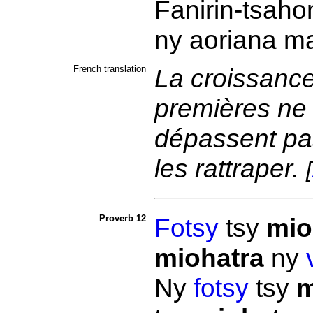
Fanirin-tsaho
ny aoriana m
French translation
La croissance 
premières ne s
dépassent pas
les rattraper.
[
Proverb 12
Fotsy
tsy
mio
miohatra
ny
Ny
fotsy
tsy
m