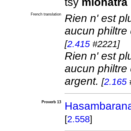
tsy
miohatra
French translation
Rien n' est pl
aucun philtre
[
2.415
#2221]
Rien n' est pl
aucun philtre
argent.
[
2.165
Proverb 13
Hasambaran
[
2.558
]