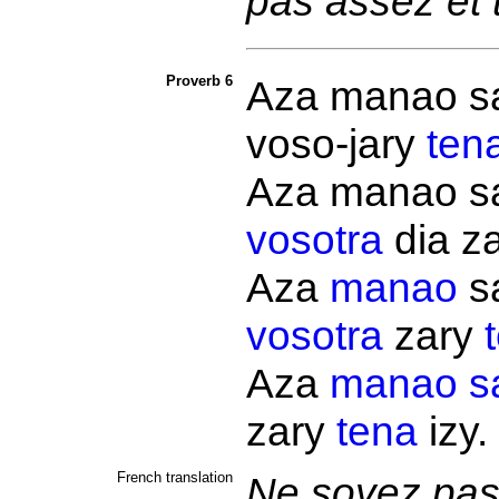
pas assez et 
Proverb 6
Aza manao 
voso-jary
ten
Aza manao 
vosotra
dia z
Aza
manao
s
vosotra
zary
Aza
manao
s
zary
tena
izy.
French translation
Ne soyez pas