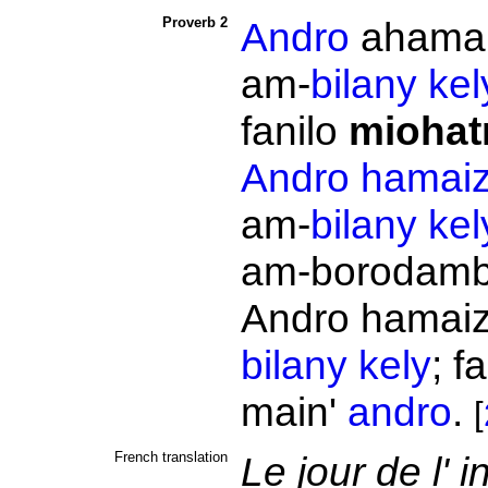
Proverb 2
Andro
ahamai
am-
bilany
kel
fanilo
miohat
Andro
hamaiz
am-
bilany
kel
am-borodam
Andro
hamaiz
bilany
kely
; f
main'
andro
.
[
French translation
Le jour de l' 