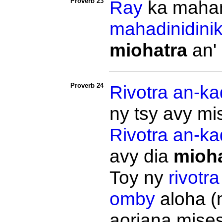
Proverb 23
Ray
ka
mahan
mahadinidini
miohatra
an'
Proverb 24
Rivotra
an-ka
ny tsy avy mi
Rivotra
an-ka
avy dia
mioha
Toy ny
rivotra
omby
aloha (
aoriana mises