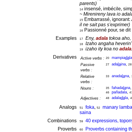
parents)
insensé, imbécile, sim
14
~ Mirenireny lava io adal
Embarrassé, ignorant:
15
il ne sait pas s'exprimer)
Passionné pour, se dit 
16
Examples
Eny,
adala
tokoa aho, 
17
Izaho angaha heverin'
18
izaho ity koa no
adala
19
Derivatives
mampia
da
l
Active verbs :
20
ada
la
ina
,
Passive
27
28
verbs :
anada
la
na
,
Relative
33
verbs :
fahada
la
na
Nouns :
35
pañadala
,
46
4
adala
da
la
,
Adjectives :
48
4
Analogs
foka
,
manary lamb
51
52
saina
Combinations
40 expressions, topon
59
Proverbs
Proverbs containing t
60