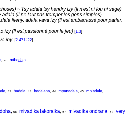
hoses) ~ Tsy adala tsy hendry izy (Il n'est ni fou ni sage)
adala (Il ne faut pas tromper les gens simples)
ala fiteny, adala vava izy (Il est embarrassé pour parler,
 izy (Il est passionné pour le jeu)
[
1.3
]
va iny.
[
2.471#22
]
a
,
miha
da
la
26
a
la
,
hadala
,
hada
la
na
,
mpanadala
,
mpia
da
la
,
42
43
44
45
idoha
,
mivadika lakoraika
,
mivadika ondrana
,
very
56
57
58