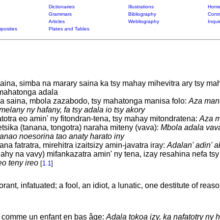
Dictionaries
Illustrations
Home
Grammars
Bibliography
Contr
Articles
Webliography
Inqui
posites
Plates and Tables
aina, simba na marary saina ka tsy mahay mihevitra ary tsy maha
 mahatonga adala
a saina, mbola zazabodo, tsy mahatonga manisa folo:
Aza mana
elany ny hafany, fa tsy adala io tsy akory
atotra eo amin' ny fitondran-tena, tsy mahay mitondratena:
Aza m
tsika (tanana, tongotra) naraha miteny (vava):
Mbola adala vava 
nanao noesorina tao anaty harato iny
ana fatratra, mirehitra izaitsizy amin-javatra iray:
Adalan' adin' 
lahy na vavy) mifankazatra amin' ny tena, izay resahina nefa ts
eo teny ireo
[
1.1
]
ant, infatuated; a fool, an idiot, a lunatic, one destitute of reas
n, comme un enfant en bas âge:
Adala tokoa izy, ka nafatotry ny h