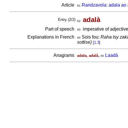
Article
Randzavola: adala ao 
61
adalà
Entry (2/2)
62
Part of speech
imperative of adjectiv
63
Explanations in French
Sois fou:
Raha tsy zaka
64
sottise)
[
1.3
]
Anagrams
,
Laadà
adala, adalà
65