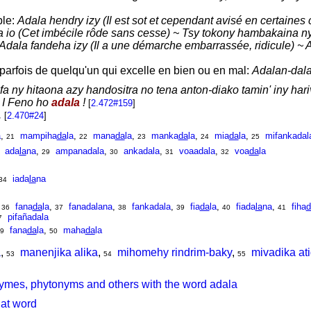
ple:
Adala hendry izy (Il est sot et cependant avisé en certaines c
a io (Cet imbécile rôde sans cesse) ~ Tsy tokony hambakaina ny 
Adala fandeha izy (Il a une démarche embarrassée, ridicule) ~ Ad
parfois de quelqu'un qui excelle en bien ou en mal:
Adalan-dalao
fa ny hitaona azy handositra no tena anton-diako tamin' iny hari
 I Feno ho
adala
!
[
2.472#159
]
.
[
2.470#24
]
a
,
mampiha
da
la
,
mana
da
la
,
manka
da
la
,
mia
da
la
,
mifankadal
21
22
23
24
25
ada
la
na
,
ampanadala
,
ankadala
,
voaadala
,
voa
da
la
29
30
31
32
iada
la
na
34
,
fana
da
la
,
fanadalana
,
fankadala
,
fia
da
la
,
fiada
la
na
,
fiha
d
36
37
38
39
40
41
pifañadala
7
fana
da
la
,
maha
da
la
9
50
a
,
manenjika alika
,
mihomehy rindrim-baky
,
mivadika at
53
54
55
ymes, phytonyms and others with the word adala
hat word