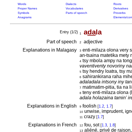
Words
Dialects
Roots
Proper Names
Vocabularies
Derivatives
Symbols
Parts of speech
Proverbs
Anagrams
Elements/com
a
da
la
Entry (1/2)
1
Part of speech
adjective
2
Explanations in Malagasy
enti-milaza olona very s
3
an-tsaina matetika mety
tsy mbola ampy na tong
4
vaventiventy novoriny nam
tsy hendry loatra, tsy m
5
sahirankirana raha mihe
6
adaladala intsony iny ta
matimatim-pitia, tia na li
7
teny enti-milaza olona (
8
adala holazaina tamin' ir
Explanations in English
foolish
[
1.2
,
1.7
]
9
unwise, imprudent, ignor
10
crazy
[
1.7
]
11
Explanations in French
fou, sot
[
1.3
,
1.8
]
12
aliéné, privé de raiso
13