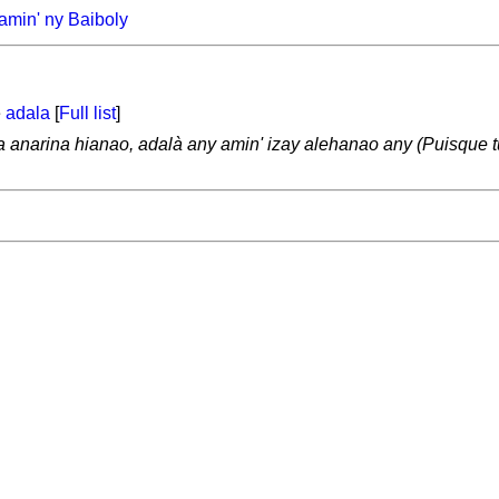
amin' ny Baiboly
e
adala
[
Full list
]
 anarina hianao, adalà any amin' izay alehanao any (Puisque tu