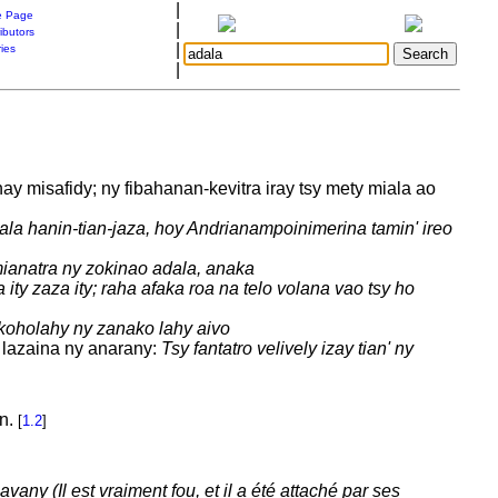
|
 Page
|
ibutors
|
ries
|
y misafidy; ny fibahanan-kevitra iray tsy mety miala ao
la hanin-tian-jaza, hoy Andrianampoinimerina tamin' ireo
ianatra ny zokinao adala, anaka
ity zaza ity; raha afaka roa na telo volana vao tsy ho
akoholahy ny zanako lahy aivo
y lazaina ny anarany:
Tsy fantatro velively izay tian' ny
on.
[
1.2
]
avany (Il est vraiment fou, et il a été attaché par ses