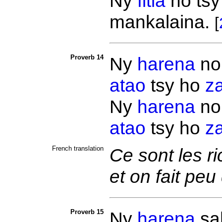
Ny
fitia
no ts
mankalaina.
[
Proverb 14
Ny
harena
n
atao
tsy ho
z
Ny
harena
n
atao
tsy ho
z
French translation
Ce sont les r
et on fait peu
Proverb 15
Ny
harena
sa