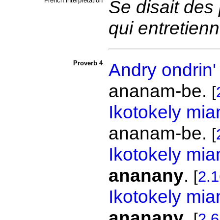
French interpretation
Se disait des 
qui entretienn
Proverb 4
Andry
ondrin'
ananam-be.
[
Ikotokely
mia
ananam-be.
[
Ikotokely
mia
ananany
.
[
2.
Ikotokely
mia
ananany
.
[
2.