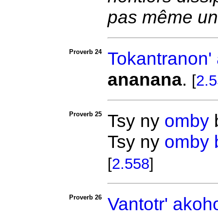
pas même un
Proverb 24
Tokantranon'
ananana
.
[
2.
Proverb 25
Tsy ny
omby
Tsy ny
omby
[
2.558
]
Proverb 26
Vantotr' akoh