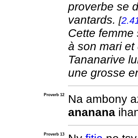
proverbe se di
vantards.
[
2.4
Cette femme s
à son mari et
Tananarive lui
une grosse er
Proverb 12
Na ambony a
ananana
iha
Proverb 13