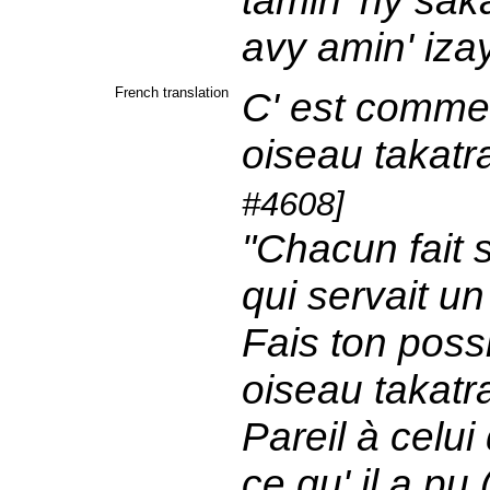
tamin' ny sak
avy amin' iza
French translation
C' est comme c
oiseau takatra 
#4608]
"Chacun fait s
qui servait un
Fais ton possi
oiseau takatr
Pareil à celui q
ce qu' il a pu 