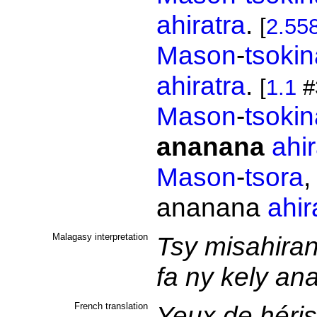
ahiratra
.
[
2.55
Mason
-
tsokin
ahiratra
.
[
1.1
#
Mason
-
tsokin
ananana
ahir
Mason
-
tsora
ananana
ahir
Malagasy interpretation
Tsy misahiran
fa ny kely a
French translation
Yeux de héris