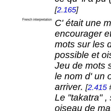
[
2.165
]
French interpretation
C' était une m
encourager et
mots sur les 
possible et o
Jeu de mots s
le nom d' un 
arriver.
[
2.415
#
Le "takatra" ,
oiseau de ma