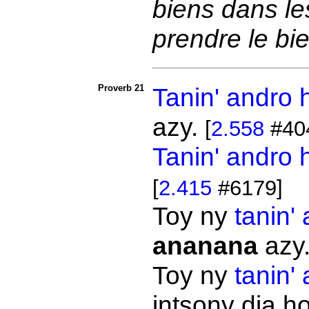
biens dans le
prendre le bi
Proverb 21
Tanin' andro
azy.
[
2.558
#40
Tanin' andro
[
2.415
#6179]
Toy ny
tanin'
ananana
azy
Toy ny
tanin'
intsony dia h