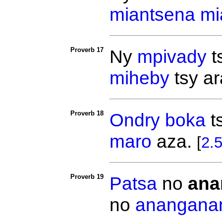
miantsena
mi
Proverb 17
Ny
mpivady
t
miheby
tsy
ar
Proverb 18
Ondry
boka
t
maro
aza.
[
2.
Proverb 19
Patsa
no
ana
no
anangana