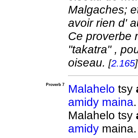
Malgaches; et 
avoir rien d' 
Ce proverbe r
"takatra" , pou
oiseau.
[
2.165
]
Proverb 7
Malahelo
tsy
amidy
maina
Malahelo tsy
amidy
maina