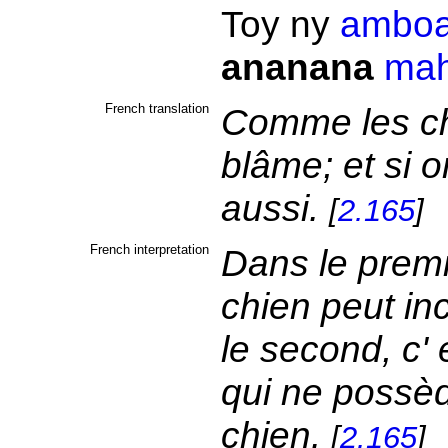
Toy ny
ambo
ananana
mah
French translation
Comme les ch
blâme; et si 
aussi.
[
2.165
]
French interpretation
Dans le premi
chien peut in
le second, c' 
qui ne possèd
chien.
[
2.165
]