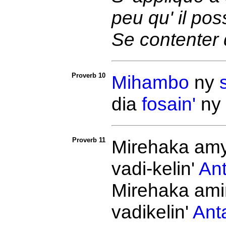
peu qu' il po
Se contenter 
Proverb 10
Mihambo
ny
dia
fosain'
ny
Proverb 11
Mirehaka amy
vadi-kelin'
An
Mirehaka ami
vadikelin'
Ant