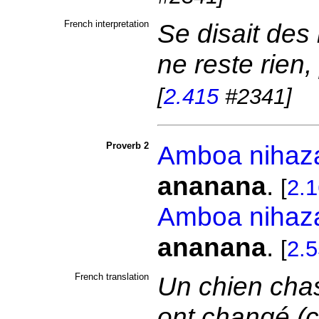
French interpretation
Se disait des 
ne reste rien
[
2.415
#2341]
Proverb 2
Amboa
nihaz
ananana
.
[
2.
Amboa
nihaz
ananana
.
[
2.
French translation
Un chien chass
ont changé (c.