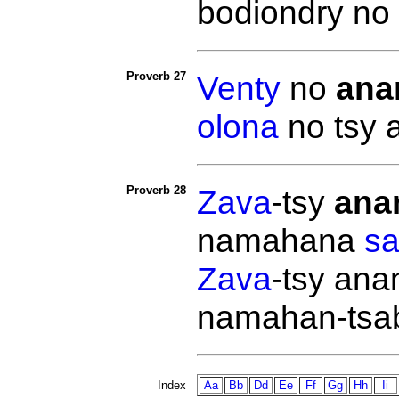
bodiondry no
Proverb 27
Venty
no
ana
olona
no tsy
Proverb 28
Zava
-tsy
ana
namahana
s
Zava
-tsy an
namahan-tsa
Index
Aa
Bb
Dd
Ee
Ff
Gg
Hh
Ii