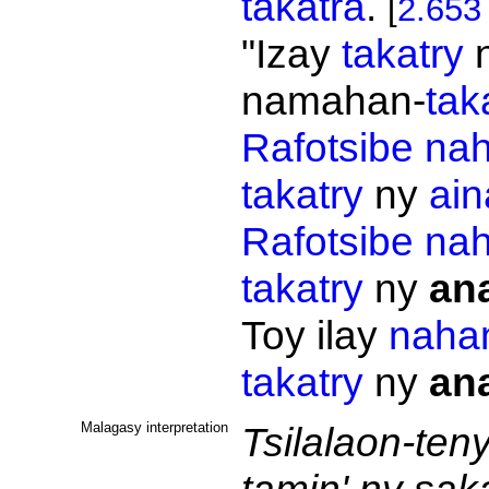
takatra
.
[
2.653
"Izay
takatry
namahan-
tak
Rafotsibe
na
takatry
ny
ain
Rafotsibe
na
takatry
ny
an
Toy ilay
naha
takatry
ny
an
Malagasy interpretation
Tsilalaon-ten