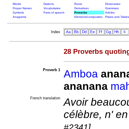
Words
Dialects
Roots
Dictionaries
Proper Names
Vocabularies
Derivatives
Grammars
Symbols
Parts of speech
Proverbs
Articles
Anagrams
Elements/composites
Plates and Tables
Index
Aa
Bb
Dd
Ee
Ff
Gg
Hh
Ii
28 Proverbs quotin
Proverb 1
Amboa
anan
ananana
mah
French translation
Avoir beauco
célèbre, n' e
#2341]