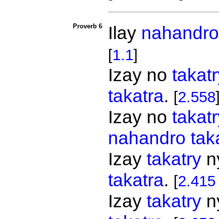
Proverb 6
Ilay
nahandro
[
1.1
]
Izay no
takatr
takatra
.
[
2.558
Izay no
takatr
nahandro
tak
Izay
takatry
n
takatra
.
[
2.415
Izay
takatry
n