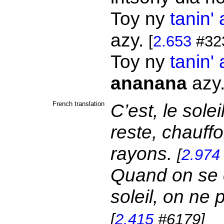
Toy ny
tanin'
azy.
[
2.653
#32
Toy ny
tanin'
ananana
azy
French translation
C’est, le solei
reste, chauff
rayons.
[
2.974
Quand on se c
soleil, on ne 
[
2.415
#6179]