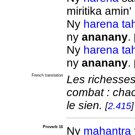
miritika amin'
Ny
harena
ta
ny
ananany
.
Ny
harena
ta
ny
ananany
.
French translation
Les richesses
combat : cha
le sien.
[
2.415
]
Proverb 16
Ny
mahantra