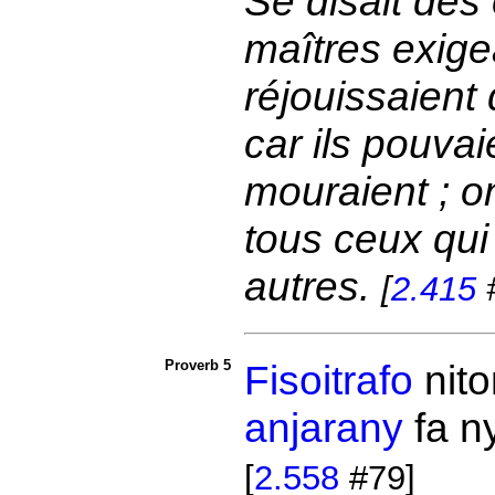
Se disait des
maîtres exigea
réjouissaient 
car ils pouva
mouraient ; o
tous ceux qui 
autres.
[
2.415
#
Proverb 5
Fisoitrafo
nit
anjarany
fa n
[
2.558
#79]