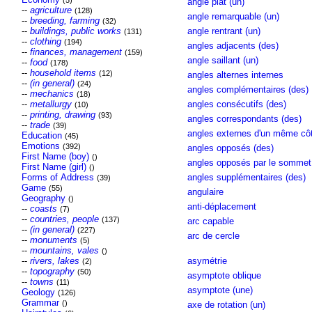
(5)
angle plat (un)
--
agriculture
(128)
angle remarquable (un)
--
breeding, farming
(32)
--
buildings, public works
angle rentrant (un)
(131)
--
clothing
(194)
angles adjacents (des)
--
finances, management
(159)
angle saillant (un)
--
food
(178)
--
household items
(12)
angles alternes internes
--
(in general)
(24)
angles complémentaires (des)
--
mechanics
(18)
--
metallurgy
angles consécutifs (des)
(10)
--
printing, drawing
(93)
angles correspondants (des)
--
trade
(39)
angles externes d'un même côt
Education
(45)
Emotions
(392)
angles opposés (des)
First Name (boy)
()
angles opposés par le sommet
First Name (girl)
()
Forms of Address
angles supplémentaires (des)
(39)
Game
(55)
angulaire
Geography
()
anti-déplacement
--
coasts
(7)
--
countries, people
(137)
arc capable
--
(in general)
(227)
arc de cercle
--
monuments
(5)
--
mountains, vales
()
--
rivers, lakes
asymétrie
(2)
--
topography
(50)
asymptote oblique
--
towns
(11)
asymptote (une)
Geology
(126)
Grammar
()
axe de rotation (un)