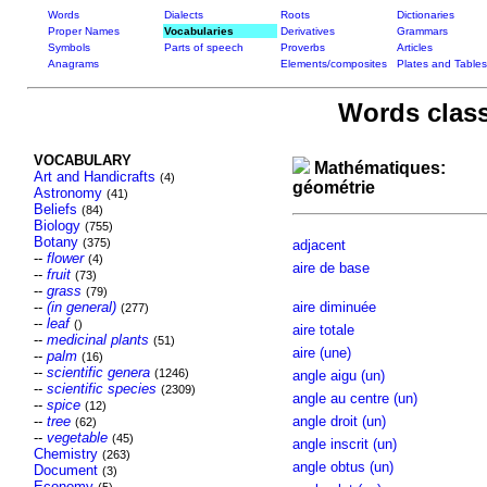
Words
Dialects
Roots
Dictionaries
Proper Names
Vocabularies
Derivatives
Grammars
Symbols
Parts of speech
Proverbs
Articles
Anagrams
Elements/composites
Plates and Tables
Words class
VOCABULARY
Mathématiques:
Art and Handicrafts
(4)
géométrie
Astronomy
(41)
Beliefs
(84)
Biology
(755)
Botany
(375)
adjacent
--
flower
(4)
aire de base
--
fruit
(73)
--
grass
(79)
--
(in general)
aire diminuée
(277)
--
leaf
()
aire totale
--
medicinal plants
(51)
aire (une)
--
palm
(16)
--
scientific genera
(1246)
angle aigu (un)
--
scientific species
(2309)
angle au centre (un)
--
spice
(12)
--
tree
angle droit (un)
(62)
--
vegetable
(45)
angle inscrit (un)
Chemistry
(263)
angle obtus (un)
Document
(3)
Economy