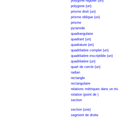
polygone régulier (un)
polygone (un)
prisme droit (un)
prisme oblique (un)
prisme
pyramide
quadrangulaire
quadrant (un)
quadrature (en)
quadrilatère complet (un)
quadrilatère inscriptible (un)
quadrilatère (un)
quart de cercle (un)
radian
rectangle
rectangulaire
relations métriques dans un tri
rotation (point de )
section
section (une)
segment de droite