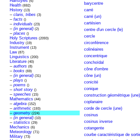
Hairstyles
(6)
barycentre
Health
(692)
History
carré
(13)
--
clans, tribes
(3)
carré (un)
--
facts
()
cartésien
--
individuals
(23)
--
(in general)
(2)
centre d'un cercle (le)
--
places
()
cercle
Holy Scriptures
(2093)
Industry
circonférence
(19)
Instrument
(13)
colinéaires
Law
(87)
concentrique
Linguistics
(200)
Literature
(40)
conchoïdal
--
authors
(8)
cône d'ombre
--
books
(69)
--
(in general)
cône (un)
(31)
--
plays
()
conicité
--
poems
()
conique
--
short story
()
--
speeches
(15)
construction géométrique (une)
Mathematics
(44)
coplanaire
--
algebra
(152)
--
arithmetic
corde de cercle (une)
(193)
--
geometry
(224)
cosinus
--
(in general)
(10)
cosinus inverse
--
statistics
(29)
Mechanics
(6)
cotangente
Meteorology
(71)
courbe caractéristique de sorti
Military
(73)