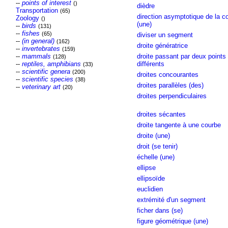
--
points of interest
()
dièdre
Transportation
(65)
direction asymptotique de la c
Zoology
()
(une)
--
birds
(131)
--
fishes
(65)
diviser un segment
--
(in general)
(162)
droite génératrice
--
invertebrates
(159)
--
mammals
droite passant par deux points
(128)
--
reptiles, amphibians
différents
(33)
--
scientific genera
(200)
droites concourantes
--
scientific species
(38)
droites parallèles (des)
--
veterinary art
(20)
droites perpendiculaires
droites sécantes
droite tangente à une courbe
droite (une)
droit (se tenir)
échelle (une)
ellipse
ellipsoïde
euclidien
extrémité d'un segment
ficher dans (se)
figure géométrique (une)