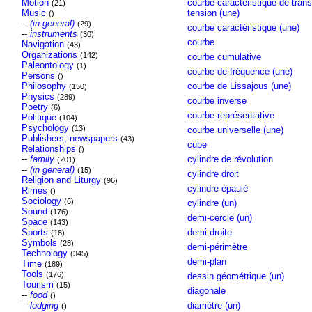
Motion
courbe caractéristique de trans
(21)
Music
tension (une)
()
--
(in general)
(29)
courbe caractéristique (une)
--
instruments
(30)
courbe
Navigation
(43)
Organizations
(142)
courbe cumulative
Paleontology
(1)
courbe de fréquence (une)
Persons
()
Philosophy
courbe de Lissajous (une)
(150)
Physics
(289)
courbe inverse
Poetry
(6)
courbe représentative
Politique
(104)
Psychology
(13)
courbe universelle (une)
Publishers, newspapers
(43)
cube
Relationships
()
--
family
cylindre de révolution
(201)
--
(in general)
(15)
cylindre droit
Religion and Liturgy
(96)
cylindre épaulé
Rimes
()
Sociology
(6)
cylindre (un)
Sound
(176)
demi-cercle (un)
Space
(143)
Sports
demi-droite
(18)
Symbols
(28)
demi-périmètre
Technology
(345)
demi-plan
Time
(189)
Tools
(176)
dessin géométrique (un)
Tourism
(15)
diagonale
--
food
()
--
lodging
diamètre (un)
()