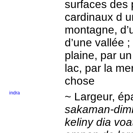
surfaces des p
cardinaux d un
montagne, d’u
d’une vallée ;
plaine, par un
lac, par la m
chose
indra
~ Largeur, ép
sakaman-dimby
keliny dia voa