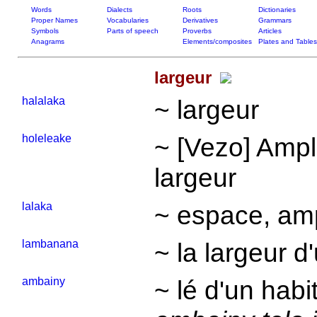
Words
Dialects
Roots
Dictionaries
Proper Names
Vocabularies
Derivatives
Grammars
Symbols
Parts of speech
Proverbs
Articles
Anagrams
Elements/composites
Plates and Tables
largeur
halalaka
~ largeur
holeleake
~ [Vezo] Ampl
largeur
lalaka
~ espace, amp
lambanana
~ la largeur d
ambainy
~ lé d'un habit