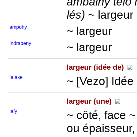
ambainy telo i
lés)
~ largeur
ampohy
~ largeur
indrabeny
~ largeur
largeur (idée de)
lalake
~ [Vezo] Idée
largeur (une)
lafy
~ côté, face ~
ou épaisseur,