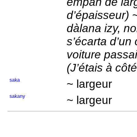
empan de large
d’épaisseur) ~
dàlana izy, no
s’écarta d’un 
voiture passai
(J’étais à côté
saka
~ largeur
sakany
~ largeur