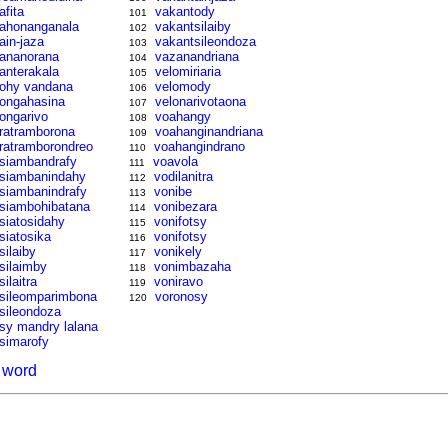
afita
vakantody
101
tahonanganala
vakantsilaiby
102
tain-jaza
vakantsileondoza
103
tananorana
vazanandriana
104
tanterakala
velomiriaria
105
tohy vandana
velomody
106
tongahasina
velonarivotaona
107
tongarivo
voahangy
108
tratramborona
voahanginandriana
109
tratramborondreo
voahangindrano
110
tsiambandrafy
voavola
111
tsiambanindahy
vodilanitra
112
tsiambanindrafy
vonibe
113
tsiambohibatana
vonibezara
114
tsiatosidahy
vonifotsy
115
tsiatosika
vonifotsy
116
silaiby
vonikely
117
tsilaimby
vonimbazaha
118
silaitra
voniravo
119
tsileomparimbona
voronosy
120
tsileondoza
tsy mandry lalana
tsimarofy
t word