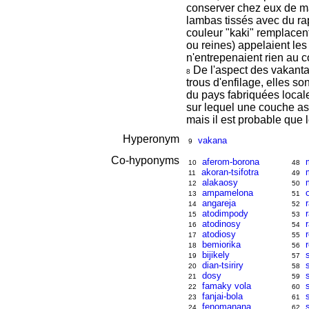
conserver chez eux de mar
lambas tissés avec du rap
couleur "kaki" remplacent
ou reines) appelaient les 
n'entrepenaient rien au c
De l'aspect des vakantany
8
trous d'enfilage, elles so
du pays fabriquées locale
sur lequel une couche as
mais il est probable que 
Hyperonym
vakana
9
Co-hyponyms
aferom-borona
10
48
akoran-tsifotra
11
49
alakaosy
12
50
ampamelona
13
51
angareja
14
52
atodimpody
15
53
atodinosy
16
54
atodiosy
17
55
bemiorika
18
56
bijikely
19
57
dian-tsiriry
20
58
dosy
21
59
famaky vola
22
60
fanjai-bola
23
61
fenomanana
24
62