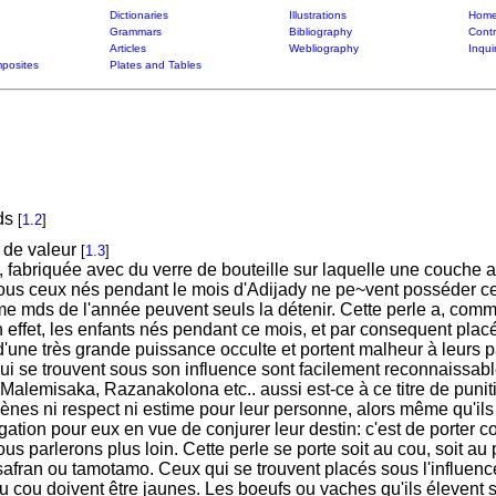
Dictionaries
Illustrations
Home
Grammars
Bibliography
Contr
Articles
Webliography
Inqui
posites
Plates and Tables
ads
[
1.2
]
 de valeur
[
1.3
]
e, fabriquée avec du verre de bouteille sur laquelle une couch
. Tous ceux nés pendant le mois d'Adijady ne pe~vent posséder 
me mds de l'année peuvent seuls la détenir. Cette perle a, com
effet, les enfants nés pendant ce mois, et par consequent placé
une très grande puissance occulte et portent malheur à leurs p
i se trouvent sous son influence sont facilement reconnaissables
alemisaka, Razanakolona etc.. aussi est-ce à ce titre de punit
gènes ni respect ni estime pour leur personne, alors même qu'ils 
ligation pour eux en vue de conjurer leur destin: c'est de porter 
s parlerons plus loin. Cette perle se porte soit au cou, soit au p
afran ou tamotamo. Ceux qui se trouvent placés sous l'influence
u cou doivent être jaunes. Les boeufs ou vaches qu'ils élevent so