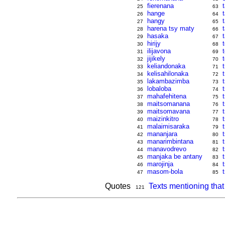
fierenana
t
25
63
hange
26
64
hangy
27
65
harena tsy maty
28
66
hasaka
29
67
hirijy
30
68
ilijavona
31
69
jijikely
32
70
keliandonaka
33
71
kelisahilonaka
34
72
lakambazimba
35
73
lobaloba
36
74
mahafehitena
37
75
maitsomanana
38
76
maitsomavana
39
77
maizinkitro
40
78
malaimisaraka
t
41
79
mananjara
42
80
manarimbintana
t
43
81
manavodrevo
44
82
manjaka be antany
45
83
marojinja
46
84
masom-bola
47
85
Quotes
Texts mentioning tha
121