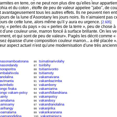
mites en terre, on ne peut non plus dire qu'elles leur appartie
hia et du coton , étoffe de peu de valeur appelee "jabo", de co
 avantageusement tous les autres effets. Ils ne peuvent rien en
jours de la lune d'Asorotany les jours noirs. Ils n'aimaient pas 
ours de cette lune, alors même qu'il y aura eu urgence.
[
2.605
]
, « perles du pays » ou « perles de la terre », peu de chose à di
nt d'une couleur unie, marron foncé à surface brillante. On les ve
ment, et qui sont de peu de valeur». Pagès les décrit comme « di
sez épaisse d'une composition couleur marron... a été placée ».
leur aspect actuel n'est qu'une modernisation d'une très ancienne
masonamboatorana
tsimatinarivolahy
86
masondandy
tsiribihy
87
moraporitra
tsitiamivonto
88
ombalahivola
tsitiamoty
89
ranolalina
vakamaivana
90
ravimanta
vakambazimba
91
ravimbelo
vakambony
92
rongo firaka
vakamiarina
93
rongo vakam-potsy
vakamifidiandriana
94
sainty
vakampotsy
95
samalama
vakandosy
96
samisamy
vakandranolalina
97
sarihangy
vakanjirika
98
soamalama
vakankaranana
99
soamanodidina
vakantainjaza
100