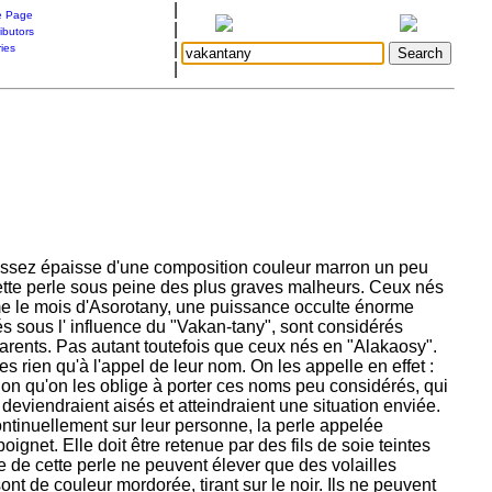
|
 Page
|
ibutors
|
ries
|
e assez épaisse d'une composition couleur marron un peu
cette perle sous peine des plus graves malheurs. Ceux nés
me le mois d'Asorotany, une puissance occulte énorme
s sous l' influence du "Vakan-tany", sont considérés
arents. Pas autant toutefois que ceux nés en "Alakaosy".
 rien qu'à l'appel de leur nom. On les appelle en effet :
ion qu'on les oblige à porter ces noms peu considérés, qui
deviendraient aisés et atteindraient une situation enviée.
continuellement sur leur personne, la perle appelée
oignet. Elle doit être retenue par des fils de soie teintes
 de cette perle ne peuvent élever que des volailles
nt de couleur mordorée, tirant sur le noir. Ils ne peuvent