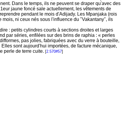
nnent. Dans le temps, ils ne peuvent se draper qu'avec des
u1eur jaune foncé sale actuellement, les vêtements de
treprendre pendant le mois d'Adijady. Les Mpanjaka (rois
ce mois, ni ceux nés sous l'influence du "Vakantany", ils
re : petits cylindres courts à sections droites et larges
nd par séries, enfilées sur des brins de raphia : « perles
fformes, pas jolies, fabriquées avec du verre à bouteille,
 Elles sont aujourd'hui importées, de facture mécanique,
 perle de terre cuite.
[
2.570#57
]