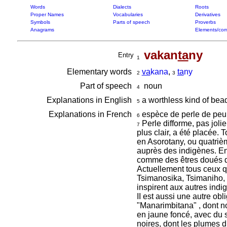
Words
Dialects
Roots
Proper Names
Vocabularies
Derivatives
Symbols
Parts of speech
Proverbs
Anagrams
Elements/com
vakan
ta
ny
Entry
1
Elementary words
va
kana
,
ta
ny
2
3
Part of speech
noun
4
Explanations in English
a worthless kind of be
5
Explanations in French
espèce de perle de peu
6
Perle difforme, pas joli
7
plus clair, a été placée
en Asorotany, ou quatriè
auprès des indigènes. En 
comme des êtres doués d'
Actuellement tous ceux qu
Tsimanosika, Tsimaniho, M
inspirent aux autres indi
II est aussi une autre ob
"Manarimbitana" , dont nou
en jaune foncé, avec du s
noires, dont les plumes d