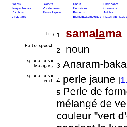
Words
Dialects
Roots
Dictionaries
Proper Names
Vocabularies
Derivatives
Grammars
Symbols
Parts of speech
Proverbs
Articles
Anagrams
Elements/composites
Plates and Tables
sama
la
ma
Entry
1
Part of speech
noun
2
Explanations in
Anaram-baka
3
Malagasy
Explanations in
perle jaune
[
1
4
French
Perle de forme
5
mélangé de ver
couleur "vert d