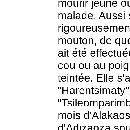
mourir jeune o
malade. Aussi 
rigoureusemen
mouton, de que
ait été effectu
cou ou au poig
teintée. Elle s
"Harentsimaty"
"Tsileomparimb
mois d'Alakaosy
d'Adizaoza sous