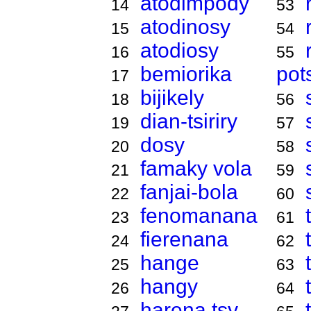
atodimpody
14
53
atodinosy
15
54
atodiosy
16
55
bemiorika
pot
17
bijikely
18
56
dian-tsiriry
19
57
dosy
20
58
famaky vola
21
59
fanjai-bola
22
60
fenomanana
23
61
fierenana
24
62
hange
25
63
hangy
26
64
harena tsy