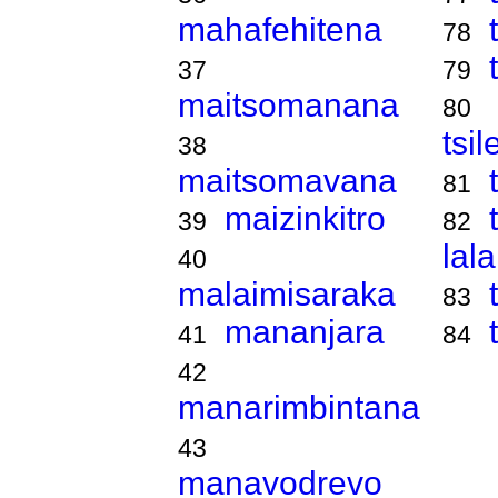
mahafehitena
78
37
79
maitsomanana
80
tsi
38
maitsomavana
81
maizinkitro
39
82
lal
40
malaimisaraka
83
mananjara
41
84
42
manarimbintana
43
manavodrevo