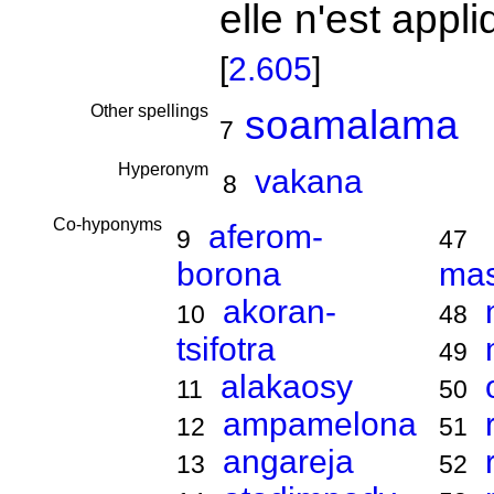
elle n'est appl
[
2.605
]
Other spellings
soamalama
7
Hyperonym
vakana
8
Co-hyponyms
aferom-
9
47
borona
ma
akoran-
10
48
tsifotra
49
alakaosy
11
50
ampamelona
12
51
angareja
13
52