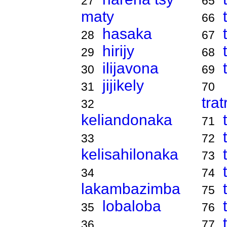
27
65
maty
66
hasaka
28
67
hirijy
29
68
ilijavona
30
69
jijikely
31
70
tra
32
keliandonaka
71
33
72
kelisahilonaka
73
34
74
lakambazimba
75
lobaloba
35
76
36
77