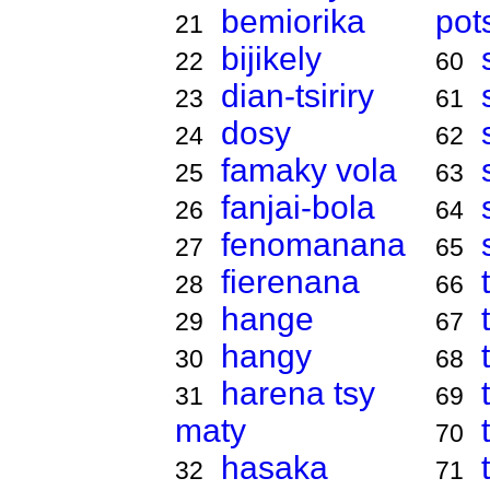
bemiorika
pot
21
bijikely
22
60
dian-tsiriry
23
61
dosy
24
62
famaky vola
25
63
fanjai-bola
26
64
fenomanana
27
65
fierenana
28
66
hange
29
67
hangy
30
68
harena tsy
31
69
maty
70
hasaka
32
71