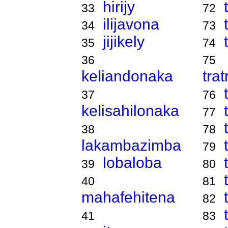
hirijy
33
72
ilijavona
34
73
jijikely
35
74
36
75
keliandonaka
tra
37
76
kelisahilonaka
77
38
78
lakambazimba
79
lobaloba
39
80
40
81
mahafehitena
82
41
83