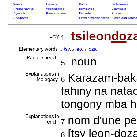
Words
Dialects
Roots
Dictionaries
Proper Names
Vocabularies
Derivatives
Grammars
Symbols
Parts of speech
Proverbs
Articles
Anagrams
Elements/composites
Plates and Tables
tsileon
do
z
Entry
1
Elementary words
tsy
,
le
o
,
lo
za
2
3
4
Part of speech
noun
5
Explanations in
Karazam-baka
6
Malagasy
fahiny na nata
tongony mba hi
Explanations in
nom d'une per
7
French
[tsy leon-doza
8