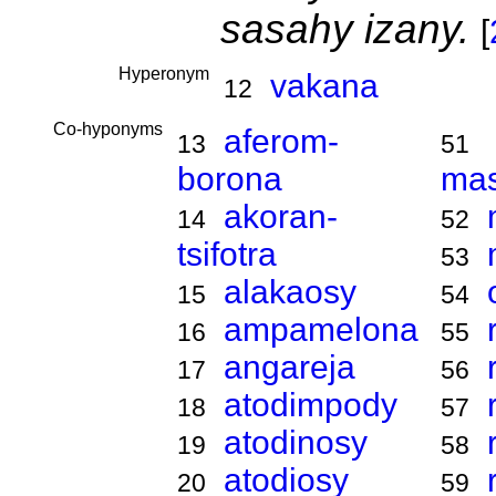
sasahy izany.
[
Hyperonym
vakana
12
Co-hyponyms
aferom-
13
51
borona
ma
akoran-
14
52
tsifotra
53
alakaosy
15
54
ampamelona
16
55
angareja
17
56
atodimpody
18
57
atodinosy
19
58
atodiosy
20
59