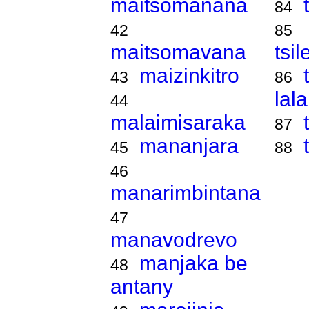
maitsomanana
84
42
85
maitsomavana
tsi
maizinkitro
43
86
lal
44
malaimisaraka
87
mananjara
45
88
46
manarimbintana
47
manavodrevo
manjaka be
48
antany