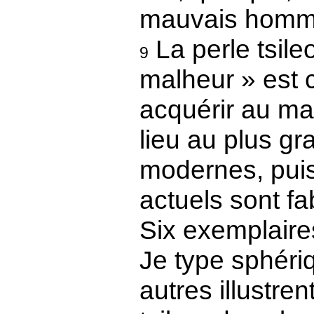
mauvais homme
La perle tsile
9
malheur » est c
acquérir au ma
lieu au plus gr
modernes, pui
actuels sont fa
Six exemplaires
Je type sphéri
autres illustren