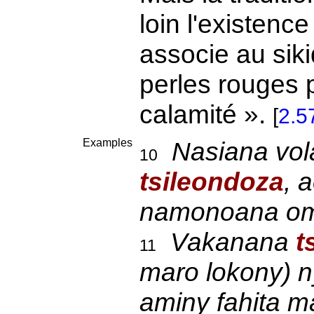
loin l'existence
associe au sik
perles rouges p
calamité ».
[
2.5
Examples
Nasiana vol
10
tsileondoza
, 
namonoana omb
Vakanana
t
11
maro lokony) n
aminy fahita ma