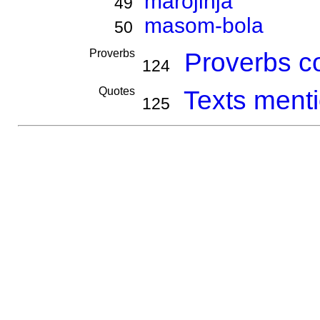
marojinja
49
masom-bola
50
Proverbs
Proverbs co
124
Quotes
Texts menti
125