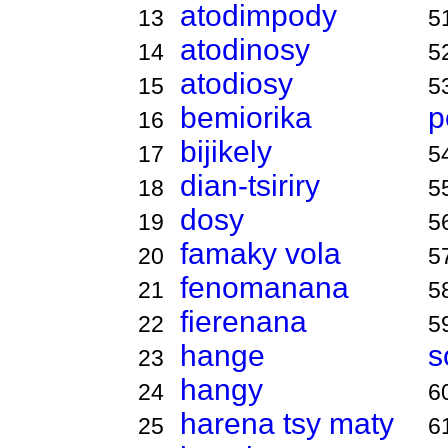
atodimpody
13
5
atodinosy
14
5
atodiosy
15
5
bemiorika
p
16
bijikely
17
5
dian-tsiriry
18
5
dosy
19
5
famaky vola
20
5
fenomanana
21
5
fierenana
22
5
hange
s
23
hangy
24
6
harena tsy maty
25
6