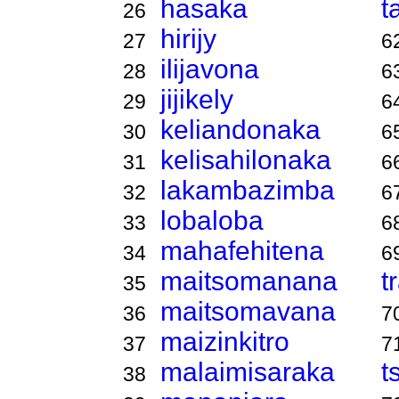
hasaka
t
26
hirijy
27
6
ilijavona
28
6
jijikely
29
6
keliandonaka
30
6
kelisahilonaka
31
6
lakambazimba
32
6
lobaloba
33
6
mahafehitena
34
6
maitsomanana
t
35
maitsomavana
36
7
maizinkitro
37
7
malaimisaraka
t
38