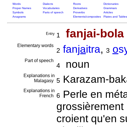
Words
Dialects
Roots
Dictionaries
Proper Names
Vocabularies
Derivatives
Grammars
Symbols
Parts of speech
Proverbs
Articles
Anagrams
Elements/composites
Plates and Tables
fanjai-bola
Entry
1
Elementary words
fan
ja
itra
,
o
s
2
3
Part of speech
noun
4
Explanations in
Karazam-ba
5
Malagasy
Explanations in
Perle en méta
6
French
grossièrement 
croient qu'en s