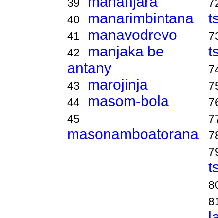
mananjara
39
7
manarimbintana
t
40
manavodrevo
41
7
manjaka be
t
42
antany
7
marojinja
43
7
masom-bola
44
7
45
7
masonamboatorana
7
7
t
8
8
l