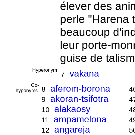
élever des ani
perle "Harena 
beaucoup d'in
leur porte-mon
guise de talis
Hyperonym
vakana
7
Co-
aferom-borona
8
4
hyponyms
akoran-tsifotra
9
4
alakaosy
10
4
ampamelona
11
4
angareja
12
5