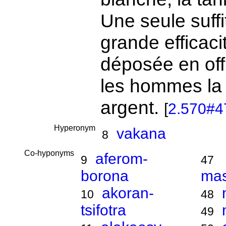
Une seule suff
grande efficaci
déposée en off
les hommes la 
argent.
[
2.570#4
Hyperonym
vakana
8
Co-hyponyms
aferom-
9
47
borona
ma
akoran-
10
48
tsifotra
49