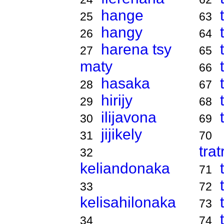
hange
25
63
hangy
26
64
harena tsy
27
65
maty
66
hasaka
28
67
hirijy
29
68
ilijavona
30
69
jijikely
31
70
tra
32
keliandonaka
71
33
72
kelisahilonaka
73
34
74