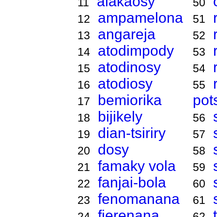
alakaosy
11
50
ampamelona
12
51
angareja
13
52
atodimpody
14
53
atodinosy
15
54
atodiosy
16
55
bemiorika
pot
17
bijikely
18
56
dian-tsiriry
19
57
dosy
20
58
famaky vola
21
59
fanjai-bola
22
60
fenomanana
23
61
fierenana
24
62