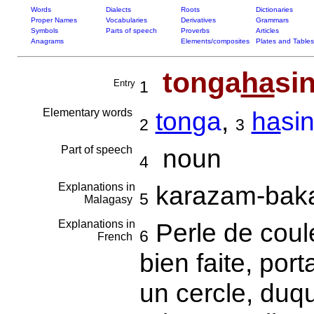
Words
Dialects
Roots
Dictionaries
Proper Names
Vocabularies
Derivatives
Grammars
Symbols
Parts of speech
Proverbs
Articles
Anagrams
Elements/composites
Plates and Tables
tonga
ha
si
Entry
1
Elementary words
ton
ga
,
ha
si
2
3
Part of speech
noun
4
Explanations in
karazam-bak
5
Malagasy
Explanations in
Perle de coule
6
French
bien faite, por
un cercle, duqu