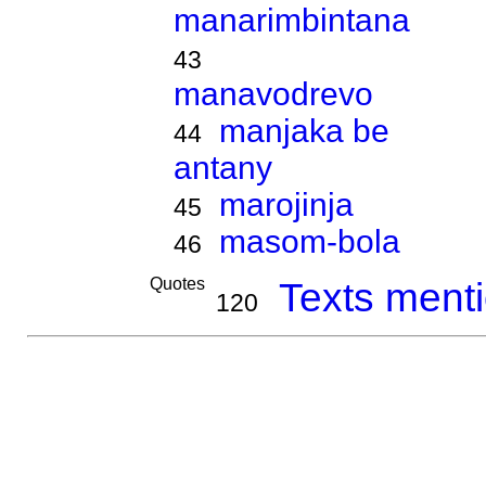
manarimbintana
43
manavodrevo
manjaka be
44
antany
marojinja
45
masom-bola
46
Quotes
Texts menti
120