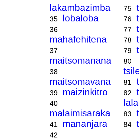
lakambazimba
75
lobaloba
35
76
36
77
mahafehitena
78
37
79
maitsomanana
80
tsi
38
maitsomavana
81
maizinkitro
39
82
lal
40
malaimisaraka
83
mananjara
41
84
42