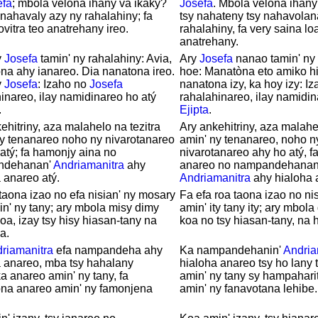
efa
; mbola velona ihany va ikaky?
Josefa
. Mbola velona ihany
 nahavaly azy ny rahalahiny; fa
tsy nahateny tsy nahavolana
ovitra teo anatrehany ireo.
rahalahiny, fa very saina loa
anatrehany.
y
Josefa
tamin' ny rahalahiny: Avia,
Ary
Josefa
nanao tamin' ny 
a ahy ianareo. Dia nanatona ireo.
hoe: Manatòna eto amiko hi
y
Josefa
: Izaho no
Josefa
nanatona izy, ka hoy izy: I
inareo, ilay namidinareo ho atý
rahalahinareo, ilay namidin
.
Ejipta
.
ehitriny, aza malahelo na tezitra
Ary ankehitriny, aza malahel
y tenanareo noho ny nivarotanareo
amin' ny tenanareo, noho n
atý; fa hamonjy aina no
nivarotanareo ahy ho atý, f
ndehanan'
Andriamanitra
ahy
anareo no nampandehanan
 anareo atý.
Andriamanitra
ahy hialoha 
taona izao no efa nisian' ny mosary
Fa efa roa taona izao no ni
in' ny tany; ary mbola misy dimy
amin' ity tany ity; ary mbol
oa, izay tsy hisy hiasan-tany na
koa no tsy hiasan-tany, na h
a.
riamanitra
efa nampandeha ahy
Ka nampandehanin'
Andria
a anareo, mba tsy hahalany
hialoha anareo tsy ho lany
a anareo amin' ny tany, fa
amin' ny tany sy hampahari
na anareo amin' ny famonjena
amin' ny fanavotana lehibe.