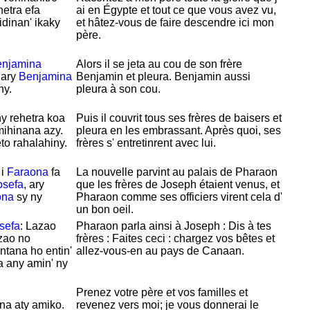
hetra efa
ai en
Égypte et tout ce que vous avez vu,
idinan' ikaky
et hâtez-vous de faire descendre ici mon
père.
njamina
Alors il se jeta au cou de son frère
 ary
Benjamina
Benjamin et pleura.
Benjamin aussi
ny.
pleura à son cou.
y rehetra koa
Puis il couvrit tous ses frères de baisers et
mihinana azy.
pleura en les embrassant. Après quoi, ses
to rahalahiny.
frères s' entretinrent avec lui.
 i
Faraona
fa
La nouvelle parvint au palais de
Pharaon
osefa
, ary
que les frères de
Joseph étaient venus, et
ona
sy ny
Pharaon comme ses officiers virent cela d'
un bon oeil.
sefa
: Lazao
Pharaon parla ainsi à
Joseph : Dis à tes
Izao no
frères : Faites ceci : chargez vos bêtes et
ntana ho entin'
allez-vous-en au pays de
Canaan.
 any amin' ny
Prenez votre père et vos familles et
na aty amiko.
revenez vers moi; je vous donnerai le