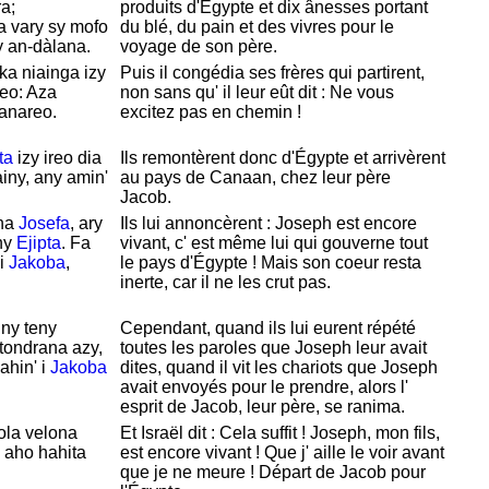
a;
produits d'
Égypte et dix ânesses portant
a vary sy mofo
du blé, du pain et des vivres pour le
y an-dàlana.
voyage de son père.
ka niainga izy
Puis il congédia ses frères qui partirent,
reo: Aza
non sans qu' il leur eût dit : Ne vous
ianareo.
excitez pas en chemin !
ta
izy ireo dia
Ils remontèrent donc d'
Égypte et arrivèrent
iny, any amin'
au pays de
Canaan, chez leur père
Jacob.
ona
Josefa
, ary
Ils lui annoncèrent :
Joseph est encore
ny
Ejipta
. Fa
vivant, c' est même lui qui gouverne tout
 i
Jakoba
,
le pays d'
Égypte ! Mais son coeur resta
inerte, car il ne les crut pas.
 ny teny
Cependant, quand ils lui eurent répété
tondrana azy,
toutes les paroles que
Joseph leur avait
ahin' i
Jakoba
dites, quand il vit les chariots que
Joseph
avait envoyés pour le prendre, alors l'
esprit de
Jacob, leur père, se ranima.
ola velona
Et
Israël dit : Cela suffit !
Joseph, mon fils,
 aho hahita
est encore vivant ! Que j' aille le voir avant
que je ne meure ! Départ de
Jacob pour