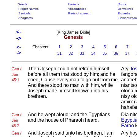
Words
Dialects
Roots
Proper Names
Vocabularies
Derivatives
Symbols
Parts of speech
Proverbs
Anagrams
Elements/com
<-
[King James Bible]
Genesis
->
<-
Chapters:
1
2
3
4
5
6
7
->
31
32
33
34
35
36
37
Then
Joseph could not refrain himself
Ary
Jos
Gen /
before all them that stood by him; and he
fangora
Jen
cried, Cause every man to go out from me.
anatreh
45:1
And there stood no man with him, while
niantso
Joseph made himself known unto his
olona r
brethren.
nisy ol
amin' i
hahafan
And he wept aloud: and the
Egyptians
Dia nit
Gen /
and the house of
Pharaoh heard.
Egypti
Jen
Farao
k
45:2
And
Joseph said unto his brethren, I am
Ary ho
Gen /