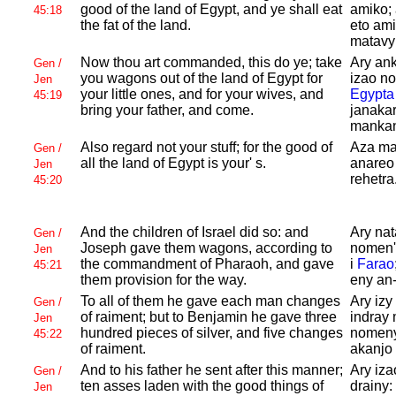
good of the land of
Egypt, and ye shall eat
amiko; 
45:18
the fat of the land.
eto ami
matavy 
Now thou art commanded, this do ye; take
Ary ank
Gen /
you wagons out of the land of
Egypt for
izao no
Jen
your little ones, and for your wives, and
Egypta
45:19
bring your father, and come.
janakar
mankan
Also regard not your stuff; for the good of
Aza mal
Gen /
all the land of
Egypt is your' s.
anareo 
Jen
rehetra
45:20
And the children of
Israel did so: and
Ary nat
Gen /
Joseph gave them wagons, according to
nomen'
Jen
the commandment of
Pharaoh, and gave
i
Farao
45:21
them provision for the way.
eny an-
To all of them he gave each man changes
Ary iz
Gen /
of raiment; but to
Benjamin he gave three
indray 
Jen
hundred pieces of silver, and five changes
nomeny 
45:22
of raiment.
akanjo
And to his father he sent after this manner;
Ary iza
Gen /
ten asses laden with the good things of
drainy:
Jen