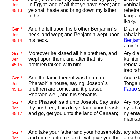
in
Egypt, and of all that ye have seen; and
voninah
Jen
ye shall haste and bring down my father
rehetr
45:13
hither.
faingan
ikaky.
And he fell upon his brother
Benjamin' s
Dia nam
Gen /
neck, and wept; and
Benjamin wept upon
rahalah
Jen
his neck.
Benjam
45:14
amin' n
Moreover he kissed all his brethren, and
Ary dia
Gen /
wept upon them: and after that his
ka nit
Jen
brethren talked with him.
rehefa 
45:15
ireo ra
And the fame thereof was heard in
Ary re 
Gen /
Pharaoh' s house, saying,
Joseph' s
Tonga n
Jen
brethren are come: and it pleased
Farao
s
45:16
Pharaoh well, and his servants.
And
Pharaoh said unto
Joseph, Say unto
Ary ho
Gen /
thy brethren, This do ye; lade your beasts,
ny raha
Jen
and go, get you unto the land of
Canaan;
ny enta
45:17
mankan
And take your father and your households,
ary ala
Gen /
and come unto me: and I will give you the
ankoho
Jen