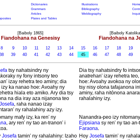
Dictionaries
Illustrations
Home
Grammars
Bibliography
Contr
Articles
Webliography
Inqui
posites
Plates and Tables
[Baiboly 1865]
[Baiboly Katolika
Fiandohana na Genesisy
Fiandohana na J
8
9
10
11
12
13
14
15
16
17
18
19
38
39
40
41
42
43
44
45
46
47
48
49
efa
tsy nahatsindry ny
Dia tsy nahatsindry fo ints
koraky ny fony intsony teo
anatrehan' izay rehetra teo,
an' izay rehetra teo aminy; dia
hoe: Avoahy avokoa ny olon
 izy ka nanao hoe: Avoahy ny
tsy nisy olona tafajanona in
ehetra hiala eto amiko. Ary dia tsy
aminy, raha nitònona anaran
ona na dia iray aza nijanona teo
rahalahiny izy.
Josefa
, raha nanao izay
taran' ny rahalahiny azy izy.
omany mafy izy, ka ren' ny
Nanandra-peo izy nitomany 
ana
, ary ren' ny tao an-tranon' i
Ejipsiana
sy ren' ny tao an-t
oa.
Faraona
.
y
Josefa
tamin' ny rahalahiny: Izaho
Hoy
Josefa
tamin' ny rahala