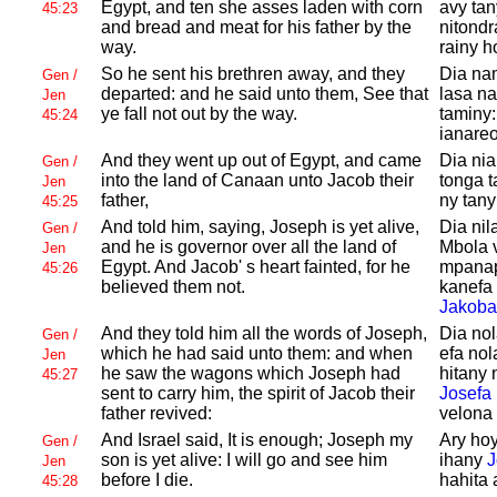
Egypt, and ten she asses laden with corn
avy ta
45:23
and bread and meat for his father by the
nitondr
way.
rainy h
So he sent his brethren away, and they
Dia na
Gen /
departed: and he said unto them, See that
lasa na
Jen
ye fall not out by the way.
taminy:
45:24
ianareo
And they went up out of
Egypt, and came
Dia nia
Gen /
into the land of
Canaan unto
Jacob their
tonga t
Jen
father,
ny tan
45:25
And told him, saying,
Joseph is yet alive,
Dia nil
Gen /
and he is governor over all the land of
Mbola 
Jen
Egypt. And
Jacob' s heart fainted, for he
mpanap
45:26
believed them not.
kanefa 
Jakoba
And they told him all the words of
Joseph,
Dia nol
Gen /
which he had said unto them: and when
efa nol
Jen
he saw the wagons which
Joseph had
hitany 
45:27
sent to carry him, the spirit of
Jacob their
Josefa
father revived:
velona 
And
Israel said, It is enough;
Joseph my
Ary ho
Gen /
son is yet alive: I will go and see him
ihany
J
Jen
before I die.
hahita 
45:28