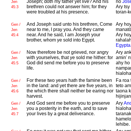
Joseph; doth my father yet live? And his
no
Jos
Jen
brethren could not answer him; for they
Ary tsy
45:3
were troubled at his presence.
toran-k
And
Joseph said unto his brethren, Come
Ary ho
Gen /
near to me, I pray you. And they came
manatòn
Jen
near. And he said, I am
Joseph your
Ary ho
45:4
brother, whom ye sold into
Egypt.
rahalah
Egypta
Now therefore be not grieved, nor angry
Ary ank
Gen /
with yourselves, that ye sold me hither: for
amin' n
Jen
God did send me before you to preserve
ahy ho 
45:5
life.
nampa
hialoha
For these two years hath the famine been
Fa roa 
Gen /
in the land: and yet there are five years, in
teto am
Jen
the which there shall neither be earing nor
taona k
45:6
harvest.
hijinjan
And
God sent me before you to preserve
Ary
And
Gen /
you a posterity in the earth, and to save
hialoh
Jen
your lives by a great deliverance.
taranak
45:7
hamelo
lehibe.