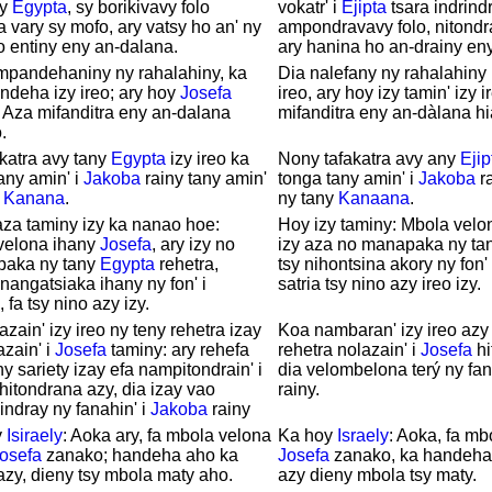
ny
Egypta
, sy borikivavy folo
vokatr' i
Ejipta
tsara indrindr
a vary sy mofo, ary vatsy ho an' ny
ampondravavy folo, nitondr
o entiny eny an-dalana.
ary hanina ho an-drainy en
mpandehaniny ny rahalahiny, ka
Dia nalefany ny rahalahiny 
ndeha izy ireo; ary hoy
Josefa
ireo, ary hoy izy tamin' izy i
 Aza mifanditra eny an-dalana
mifanditra eny an-dàlana h
.
katra avy tany
Egypta
izy ireo ka
Nony tafakatra avy any
Ejip
any amin' i
Jakoba
rainy tany amin'
tonga tany amin' i
Jakoba
ra
y
Kanana
.
ny tany
Kanaana
.
aza taminy izy ka nanao hoe:
Hoy izy taminy: Mbola vel
velona ihany
Josefa
, ary izy no
izy aza no manapaka ny ta
aka ny tany
Egypta
rehetra,
tsy nihontsina akory ny fon'
nangatsiaka ihany ny fon' i
satria tsy nino azy ireo izy.
, fa tsy nino azy izy.
azain' izy ireo ny teny rehetra izay
Koa nambaran' izy ireo azy
azain' i
Josefa
taminy: ary rehefa
rehetra nolazain' i
Josefa
hi
ny sariety izay efa nampitondrain' i
dia velombelona terý ny fan
hitondrana azy, dia izay vao
rainy.
indray ny fanahin' i
Jakoba
rainy
y
Isiraely
: Aoka ary, fa mbola velona
Ka hoy
Israely
: Aoka, fa mb
osefa
zanako; handeha aho ka
Josefa
zanako, ka handeha
azy, dieny tsy mbola maty aho.
azy dieny mbola tsy maty.