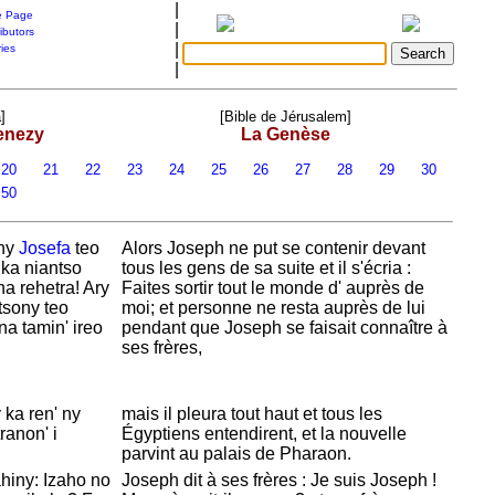
|
 Page
|
ibutors
|
ries
|
]
[Bible de Jérusalem]
enezy
La Genèse
20
21
22
23
24
25
26
27
28
29
30
50
ony
Josefa
teo
Alors
Joseph ne put se contenir devant
 ka niantso
tous les gens de sa suite et il s'écria :
a rehetra! Ary
Faites sortir tout le monde d' auprès de
tsony teo
moi; et personne ne resta auprès de lui
a tamin' ireo
pendant que
Joseph se faisait connaître à
ses frères,
ka ren' ny
mais il pleura tout haut et tous les
ranon' i
Égyptiens entendirent, et la nouvelle
parvint au palais de
Pharaon.
hiny: Izaho no
Joseph dit à ses frères : Je suis
Joseph !