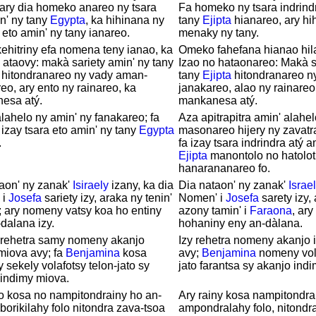
ary dia homeko anareo ny tsara
Fa homeko ny tsara indrind
n' ny tany
Egypta
, ka hihinana ny
tany
Ejipta
hianareo, ary hi
eto amin' ny tany ianareo.
menaky ny tany.
ehitriny efa nomena teny ianao, ka
Omeko fahefana hianao hil
 ataovy: makà sariety amin' ny tany
Izao no hataonareo: Makà s
hitondranareo ny vady aman-
tany
Ejipta
hitondranareo n
eo, ary ento ny rainareo, ka
janakareo, alao ny rainareo
esa atý.
mankanesa atý.
ahelo ny amin' ny fanakareo; fa
Aza apitrapitra amin' alahel
izay tsara eto amin' ny tany
Egypta
masonareo hijery ny zavatr
.
fa izay tsara indrindra atý a
Ejipta
manontolo no hatolot
hanarananareo fo.
aon' ny zanak'
Isiraely
izany, ka dia
Dia nataon' ny zanak'
Israe
 i
Josefa
sariety izy, araka ny tenin'
Nomen' i
Josefa
sarety izy,
; ary nomeny vatsy koa ho entiny
azony tamin' i
Faraona
, ary
dalana izy.
hohaniny eny an-dàlana.
y rehetra samy nomeny akanjo
Izy rehetra nomeny akanjo 
miova avy; fa
Benjamina
kosa
avy;
Benjamina
nomeny vola
sekely volafotsy telon-jato sy
jato farantsa sy akanjo ind
 indimy miova.
o kosa no nampitondrainy ho an-
Ary rainy kosa nampitondr
 borikilahy folo nitondra zava-tsoa
ampondralahy folo, nitondra