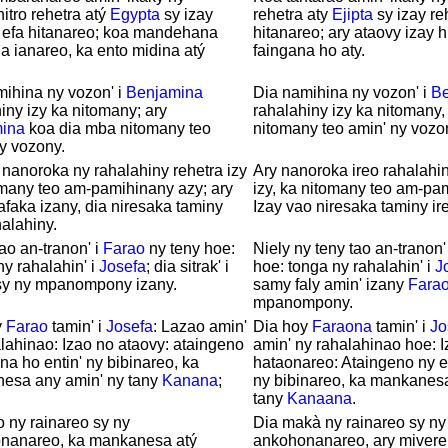
itro rehetra atý
Egypta
sy izay
rehetra aty
Ejipta
sy izay re
a efa hitanareo; koa mandehana
hitanareo; ary ataovy izay h
a ianareo, ka ento midina atý
faingana ho aty.
ihina ny vozon' i
Benjamina
Dia namihina ny vozon' i
Be
iny izy ka nitomany; ary
rahalahiny izy ka nitomany,
ina
koa dia mba nitomany teo
nitomany teo amin' ny vozo
y vozony.
 nanoroka ny rahalahiny rehetra izy
Ary nanoroka ireo rahalahin
omany teo am-pamihinany azy; ary
izy, ka nitomany teo am-pa
afaka izany, dia niresaka taminy
Izay vao niresaka taminy ire
halahiny.
tao an-tranon' i
Farao
ny teny hoe:
Niely ny teny tao an-tranon'
y rahalahin' i
Josefa
; dia sitrak' i
hoe: tonga ny rahalahin' i
J
y ny mpanompony izany.
samy faly amin' izany
Fara
mpanompony.
y
Farao
tamin' i
Josefa
: Lazao amin'
Dia hoy
Faraona
tamin' i
Jo
lahinao: Izao no ataovy: ataingeno
amin' ny rahalahinao hoe: 
na ho entin' ny bibinareo, ka
hataonareo: Ataingeno ny e
esa any amin' ny tany
Kanana
;
ny bibinareo, ka mankanesa
tany
Kanaana
.
o ny rainareo sy ny
Dia makà ny rainareo sy ny
nanareo, ka mankanesa atý
ankohonanareo, ary mivere