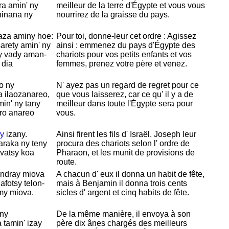
ra amin' ny
meilleur de la terre d'
Égypte et vous vous
hinana ny
nourrirez de la graisse du pays.
aza aminy hoe:
Pour toi, donne-leur cet ordre : Agissez
arety amin' ny
ainsi : emmenez du pays d'
Égypte des
y vady aman-
chariots pour vos petits enfants et vos
 dia
femmes, prenez votre père et venez.
o ny
N' ayez pas un regard de regret pour ce
a ilaozanareo,
que vous laisserez, car ce qu' il y a de
min' ny tany
meilleur dans toute l'
Égypte sera pour
ro anareo
vous.
ly
izany.
Ainsi firent les fils d'
Israël.
Joseph leur
 araka ny teny
procura des chariots selon l' ordre de
 vatsy koa
Pharaon, et les munit de provisions de
route.
indray miova
A chacun d' eux il donna un habit de fête,
fotsy telon-
mais à
Benjamin il donna trois cents
imy miova.
sicles d' argent et cinq habits de fête.
any
De la même manière, il envoya à son
 tamin' izay
père dix ânes chargés des meilleurs