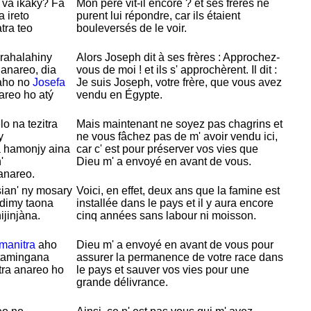
 va ikaky? Fa
Mon père vit-il encore ? et ses frères ne
 ireto
purent lui répondre, car ils étaient
tra teo
bouleversés de le voir.
rahalahiny
Alors
Joseph dit à ses frères : Approchez-
anareo, dia
vous de moi ! et ils s' approchèrent. Il dit :
zaho no
Josefa
Je suis
Joseph, votre frère, que vous avez
areo ho atý
vendu en
Égypte.
o na tezitra
Mais maintenant ne soyez pas chagrins et
y
ne vous fâchez pas de m' avoir vendu ici,
a hamonjy aina
car c' est pour préserver vos vies que
'
Dieu m' a envoyé en avant de vous.
anareo.
sian' ny mosary
Voici, en effet, deux ans que la famine est
a dimy taona
installée dans le pays et il y aura encore
ijinjàna.
cinq années sans labour ni moisson.
manitra
aho
Dieu m' a envoyé en avant de vous pour
 tamingana
assurer la permanence de votre race dans
tra anareo ho
le pays et sauver vos vies pour une
grande délivrance.