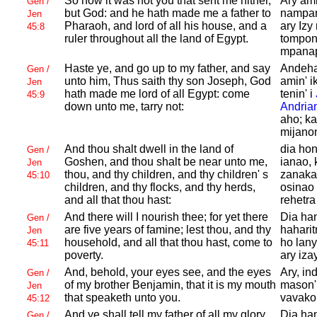
So now it was not you that sent me hither,
Ary ami
Gen /
but
God: and he hath made me a father to
nampan
Jen
Pharaoh, and lord of all his house, and a
ary Izy
45:8
ruler throughout all the land of
Egypt.
tompon'
mpanap
Haste ye, and go up to my father, and say
Andeha
Gen /
unto him, Thus saith thy son
Joseph,
God
amin' i
Jen
hath made me lord of all
Egypt: come
tenin' i
45:9
down unto me, tarry not:
Andria
aho; ka
mijano
And thou shalt dwell in the land of
dia hon
Gen /
Goshen, and thou shalt be near unto me,
ianao, 
Jen
thou, and thy children, and thy children' s
zanakao
45:10
children, and thy flocks, and thy herds,
osinao
and all that thou hast:
rehetr
And there will I nourish thee; for yet there
Dia ha
Gen /
are five years of famine; lest thou, and thy
haharit
Jen
household, and all that thou hast, come to
ho lan
45:11
poverty.
ary iza
And, behold, your eyes see, and the eyes
Ary, in
Gen /
of my brother
Benjamin, that it is my mouth
mason'
Jen
that speaketh unto you.
vavako
45:12
And ye shall tell my father of all my glory
Dia ha
Gen /