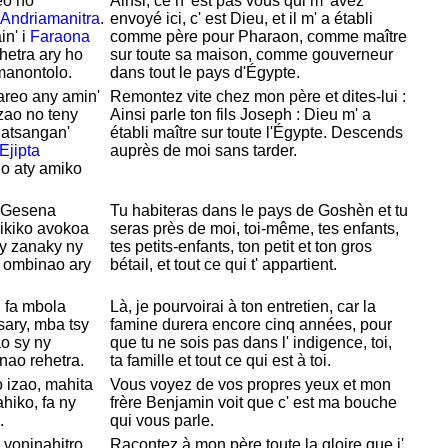
eo no
Ainsi, ce n' est pas vous qui m' avez
Andriamanitra
.
envoyé ici, c' est
Dieu, et il m' a établi
in' i
Faraona
comme père pour
Pharaon, comme maître
hetra ary ho
sur toute sa maison, comme gouverneur
anontolo.
dans tout le pays d'
Égypte.
areo any amin'
Remontez vite chez mon père et dites-lui :
zao no teny
Ainsi parle ton fils
Joseph :
Dieu m' a
atsangan'
établi maître sur toute l'
Égypte. Descends
Ejipta
auprès de moi sans tarder.
o aty amiko
y Gesena
Tu habiteras dans le pays de
Goshèn et tu
ikiko avokoa
seras près de moi, toi-même, tes enfants,
y zanaky ny
tes petits-enfants, ton petit et ton gros
y ombinao ary
bétail, et tout ce qui t' appartient.
 fa mbola
Là, je pourvoirai à ton entretien, car la
sary, mba tsy
famine durera encore cinq années, pour
o sy ny
que tu ne sois pas dans l' indigence, toi,
ao rehetra.
ta famille et tout ce qui est à toi.
 izao, mahita
Vous voyez de vos propres yeux et mon
hiko, fa ny
frère
Benjamin voit que c' est ma bouche
.
qui vous parle.
 voninahitro
Racontez à mon père toute la gloire que j'