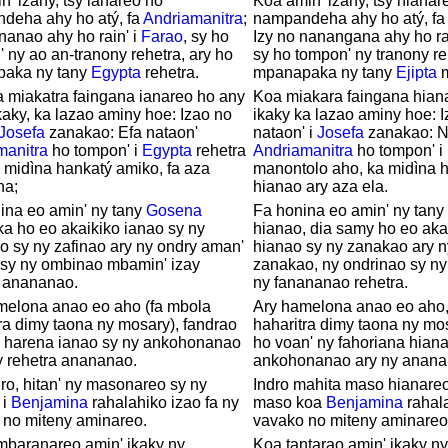
n' izany, tsy ianareo no
Koa amin' izany, tsy hianar
deha ahy ho atý, fa
Andriamanitra
;
nampandeha ahy ho atý, fa
 nanao ahy ho rain' i
Farao
, sy ho
Izy no nanangana ahy ho ra
 ny ao an-tranony rehetra, ary ho
sy ho tompon' ny tranony re
aka ny tany
Egypta
rehetra.
mpanapaka ny tany
Ejipta
m
 miakatra faingana ianareo ho any
Koa miakara faingana hian
kaky, ka lazao aminy hoe: Izao no
ikaky ka lazao aminy hoe: I
Josefa
zanakao: Efa nataon'
nataon' i
Josefa
zanakao: N
manitra
ho tompon' i
Egypta
rehetra
Andriamanitra
ho tompon' i
 midìna hankatý amiko, fa aza
manontolo aho, ka midìna h
na;
hianao ary aza ela.
ina eo amin' ny tany
Gosena
Fa honina eo amin' ny tan
ka ho eo akaikiko ianao sy ny
hianao, dia samy ho eo aka
 sy ny zafinao ary ny ondry aman'
hianao sy ny zanakao ary n
 sy ny ombinao mbamin' izay
zanakao, ny ondrinao sy n
a anananao.
ny fanananao rehetra.
melona anao eo aho (fa mbola
Ary hamelona anao eo aho,
ra dimy taona ny mosary), fandrao
haharitra dimy taona ny mo
y harena ianao sy ny ankohonanao
ho voan' ny fahoriana hiana
y rehetra anananao.
ankohonanao ary ny ananan
dro, hitan' ny masonareo sy ny
Indro mahita maso hianareo
 i
Benjamina
rahalahiko izao fa ny
maso koa
Benjamina
rahala
 no miteny aminareo.
vavako no miteny aminareo
mbaranareo amin' ikaky ny
Koa tantarao amin' ikaky ny