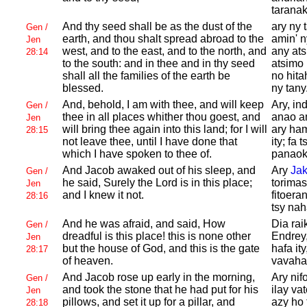
tarana
And thy seed shall be as the dust of the
ary ny 
Gen /
earth, and thou shalt spread abroad to the
amin' n
Jen
west, and to the east, and to the north, and
any ats
28:14
to the south: and in thee and in thy seed
atsimo 
shall all the families of the earth be
no hita
blessed.
ny tany
And, behold, I am with thee, and will keep
Ary, in
Gen /
thee in all places whither thou goest, and
anao am
Jen
will bring thee again into this land; for I will
ary ham
28:15
not leave thee, until I have done that
ity; fa
which I have spoken to thee of.
panaok
And
Jacob awaked out of his sleep, and
Ary
Ja
Gen /
he said, Surely the
Lord is in this place;
torimas
Jen
and I knew it not.
fitoera
28:16
tsy nah
And he was afraid, and said, How
Dia rai
Gen /
dreadful is this place! this is none other
Endrey,
Jen
but the house of
God, and this is the gate
hafa ity
28:17
of heaven.
vavahad
And
Jacob rose up early in the morning,
Ary ni
Gen /
and took the stone that he had put for his
ilay va
Jen
pillows, and set it up for a pillar, and
azy ho
28:18