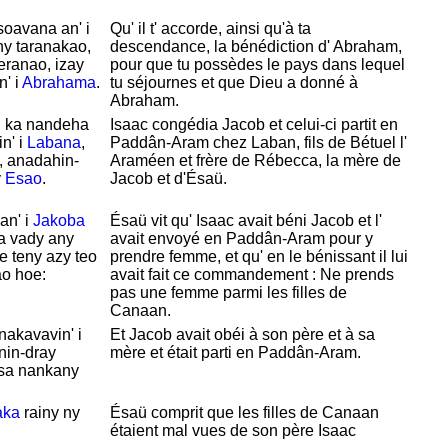
oavana an' i
Qu' il t' accorde, ainsi qu'à ta
ny taranakao,
descendance, la bénédiction d'
Abraham,
eranao, izay
pour que tu possèdes le pays dans lequel
' i
Abrahama
.
tu séjournes et que
Dieu a donné à
Abraham.
, ka nandeha
Isaac congédia
Jacob et celui-ci partit en
n' i
Labana
,
Paddân-Aram chez
Laban, fils de
Bétuel l'
, anadahin-
Araméen et frère de
Rébecca, la mère de
y
Esao
.
Jacob et d'
Ésaü.
an' i
Jakoba
Ésaü vit qu'
Isaac avait béni
Jacob et l'
a vady any
avait envoyé en
Paddân-Aram pour y
 teny azy teo
prendre femme, et qu' en le bénissant il lui
ao hoe:
avait fait ce commandement : Ne prends
pas une femme parmi les filles de
Canaan.
akavavin' i
Et
Jacob avait obéi à son père et à sa
enin-dray
mère et était parti en
Paddân-Aram.
sa nankany
aka
rainy ny
Ésaü comprit que les filles de
Canaan
étaient mal vues de son père
Isaac