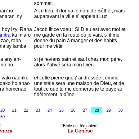
sommet.
an' io
A ce lieu, il donna le nom de
Béthel, mais
 anaran' ny
auparavant la ville s' appelait
Luz.
 hoy izy: Raha
Jacob fit ce voeu : Si
Dieu est avec moi et
nitra
ka miaro
me garde en la route où je vais, s' il me
izao, raha
donne du pain à manger et des habits
na sy lamba
pour me vêtir,
ra any an-
si je reviens sain et sauf chez mon père,
no ho
alors
Yahvé sera
mon Dieu
y vato naoriko
et cette pierre que j' ai dressée comme
aloako ho anao
une stèle sera une maison de
Dieu, et de
etra homenao
tout ce que tu me donneras je te payerai
fidèlement la dîme.
20
21
22
23
24
25
26
27
28
29
30
50
]
[Bible de Jérusalem]
enezy
La Genèse