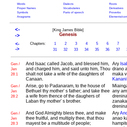
Words
Dialects
Roots
Proper Names
Vocabularies
Derivatives
Symbols
Parts of speech
Proverbs
Anagrams
Elements/com
<-
[King James Bible]
Genesis
->
<-
Chapters:
1
2
3
4
5
6
7
->
31
32
33
34
35
36
37
And
Isaac called
Jacob, and blessed him,
Ary
Isa
Gen /
and charged him, and said unto him, Thou
drano a
Jen
shalt not take a wife of the daughters of
maka v
28:1
Canaan.
Kanani
Arise, go to
Padanaram, to the house of
Miaing
Gen /
Bethuel thy mother' s father; and take thee
any ami
Jen
a wife from thence of the daughers of
drenina
28:2
Laban thy mother' s brother.
zanaka
drenina
And
God Almighty bless thee, and make
Ary
And
Gen /
thee fruitful, and multiply thee, that thou
anao k
Jen
mayest be a multitude of people;
hampit
28:3