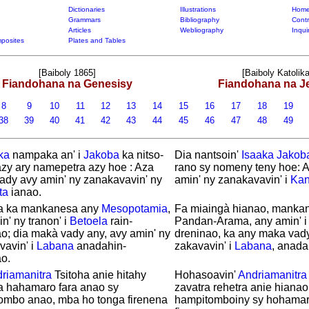
Dictionaries
Illustrations
Home
Grammars
Bibliography
Contr
Articles
Webliography
Inqui
posites
Plates and Tables
[Baiboly 1865]
[Baiboly Katolika
Fiandohana na Genesisy
Fiandohana na J
8
9
10
11
12
13
14
15
16
17
18
19
38
39
40
41
42
43
44
45
46
47
48
49
ka
nampaka an' i
Jakoba
ka nitso-
Dia nantsoin'
Isaaka
Jakob
zy ary namepetra azy hoe : Aza
rano sy nomeny teny hoe: 
ady avy amin' ny zanakavavin' ny
amin' ny zanakavavin' i
Ka
ta
ianao.
a ka mankanesa any
Mesopotamia
,
Fa miaingà hianao, manka
n' ny tranon' i
Betoela
rain-
Pandan-Arama, any amin' 
o; dia makà vady any, avy amin' ny
dreninao, ka any maka vady,
vavin' i
Labana
anadahin-
zakavavin' i
Labana
, anada
o.
riamanitra
Tsitoha anie hitahy
Hohasoavin'
Andriamanitra
a hahamaro fara anao sy
zavatra rehetra anie hianao
ombo anao, mba ho tonga firenena
hampitomboiny sy hohamaro