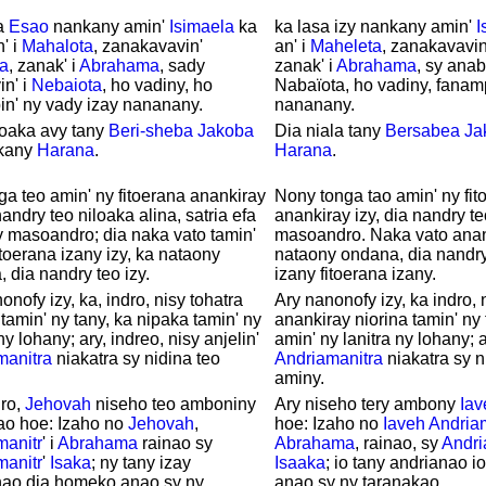
sa
Esao
nankany amin'
Isimaela
ka
ka lasa izy nankany amin'
I
' i
Mahalota
, zanakavavin'
an' i
Maheleta
, zanakavavi
la
, zanak' i
Abrahama
, sady
zanak' i
Abrahama
, sy anab
n' i
Nebaiota
, ho vadiny, ho
Nabaïota, ho vadiny, fanamp
n' ny vady izay nananany.
nananany.
voaka avy tany
Beri-sheba
Jakoba
Dia niala tany
Bersabea
Ja
kany
Harana
.
Harana
.
ga teo amin' ny fitoerana anankiray
Nony tonga tao amin' ny fit
nandry teo niloaka alina, satria efa
anankiray izy, dia nandry te
 masoandro; dia naka vato tamin'
masoandro. Naka vato anank
itoerana izany izy, ka nataony
nataony ondana, dia nandry 
 dia nandry teo izy.
izany fitoerana izany.
onofy izy, ka, indro, nisy tohatra
Ary nanonofy izy, ka indro, 
 tamin' ny tany, ka nipaka tamin' ny
anankiray niorina tamin' ny
ny lohany; ary, indreo, nisy anjelin'
amin' ny lanitra ny lohany; a
manitra
niakatra sy nidina teo
Andriamanitra
niakatra sy n
aminy.
dro,
Jehovah
niseho teo amboniny
Ary niseho tery ambony
Iav
ao hoe: Izaho no
Jehovah
,
hoe: Izaho no
Iaveh
Andriam
manitr
' i
Abrahama
rainao sy
Abrahama
, rainao, sy
Andri
manitr
'
Isaka
; ny tany izay
Isaaka
; io tany andrianao i
nao dia homeko anao sy ny
anao sy ny taranakao.