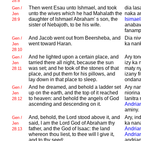
28:8
Then went
Esau unto
Ishmael, and took
dia la
Gen /
unto the wives which he had
Mahalath the
naka an
Jen
daughter of
Ishmael
Abraham' s son, the
Isimae
28:9
sister of
Nebajoth, to be his wife.
anabavi
fanampi
And
Jacob went out from
Beersheba, and
Dia ni
Gen /
went toward
Haran.
ka nan
Jen
28:10
And he lighted upon a certain place, and
Ary ton
Gen /
tarried there all night, because the sun
izy ka 
Jen
was set; and he took of the stones of that
maty ny
28:11
place, and put them for his pillows, and
izany f
lay down in that place to sleep.
ondana,
And he dreamed, and behold a ladder set
Ary nan
Gen /
up on the earth, and the top of it reached
niorina
Jen
to heaven: and behold the angels of
God
lanitra 
28:12
ascending and descending on it.
Andria
aminy.
And, behold, the
Lord stood above it, and
Ary, in
Gen /
said, I am the
Lord
God of
Abraham thy
ka nan
Jen
father, and the
God of
Isaac: the land
Andria
28:13
whereon thou liest, to thee will I give it,
Andria
and to thy seed;
andria