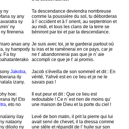
y ny
Ta descendance deviendra nombreuse
efana sy any
comme la poussière du sol, tu déborderas
avaratra sy
à l' occident et à l' orient, au septentrion et
amin' ny
au midi, et tous les clans de la terre se
ny firenena
béniront par toi et par ta descendance.
hiaro anao any
Je suis avec toi, je te garderai partout où
ra, sy hampody
tu iras et te ramènerai en ce pays, car je
y. Fa tsy
ne t' abandonnerai pas que je n' aie
pahatanterako
accompli ce que je t' ai promis.
asony
Jakoba
,
Jacob s'éveilla de son sommeil et dit : En
toerana ity
vérité,
Yahvé est en ce lieu et je ne le
halala izany.
savais pas !
nohy hoe:
Il eut peur et dit : Que ce lieu est
rana ity! Eto
redoutable ! Ce n' est rien de moins qu'
tra
, eto no
une maison de
Dieu et la porte du ciel !
nalainy ilay
Levé de bon matin, il prit la pierre qui lui
iny nataony
avait servi de chevet, il la dressa comme
y diloilo ny
une stèle et répandit de l' huile sur son