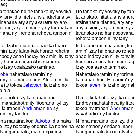
kao;
taranakao ho be tahaka ny vovoka
Ho tahaka ny vovoky ny tan
y tany; dia hiely any andrefana sy
taranakao; hitatra any andr
inanana ary any avaratra sy any
atsinanana hianao, ary any 
ianao; ary aminao sy ny taranakao
any atsimo; ary aminao sy 
hiana ny firenena rehetra ambonin'
taranakao no hanasoavana 
.
rehetra ambonin' ny tany.
dro, Izaho momba anao ka hiaro
Indro aho momba anao, ka 
in' izay lalan-kalehanao rehetra
amin' izay halehanao rehet
pody anao indray ho amin' ity tany
anao indray amin' ity tany it
 tsy handao anao Aho mandra-
handao anao aho, mandra-
o izay voalazako taminao.
izay voalazako taminao.
koba
nahatsiaro tamin' ny
Nahatsiaro tamin' ny torim
ony, dia nanao hoe: Ato amin' ity
ka nanao hoe: Eto amin' ity 
na ity tokoa
Jehovah
, fa izaho no
tokoa
Iaveh
, fa izaho tsy na
alala.
ki-tahotra izy ka nanao hoe :
Dia raiki-tahotra izy, ka na
 mahatahotra ity fitoerana ity! tsy
Endrey mahatahotra ity fitoe
, fa tranon'
Andriamanitra
sy
tokoa ny tranon'
Andriamani
in' ny lanitra.
vavahadin' ny lanitra!
foha maraina koa
Jakoba
, dia naka
Nifoha maraina koa izy, dia 
to izay nataony ondana ka nanorina
vato nataony ondana, naor
 tsangam-bato, dia nampidina
tsangam-bato ka norotsahan