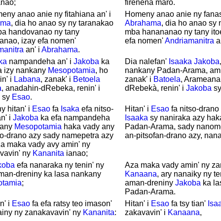
anao;
firenena maro.
eny anao anie ny fitahiana an' i
Homeny anao anie ny fanas
ama
, dia ho anao sy ny taranakao
Abrahama
, dia ho anao sy 
ba handovanao ny tany
mba hanananao ny tany ito
ianao, izay efa nomen'
efa nomen'
Andriamanitra
an
manitra
an' i
Abrahama
.
ka
nampandeha an' i
Jakoba
ka
Dia nalefan'
Isaaka
Jakoba
a izy nankany
Mesopotamia
, ho
nankany Padan-Arama, ami
n' i
Labana
, zanak' i
Betoela
zanak' i
Batoela
, Arameana
a
, anadahin-dRebeka, renin' i
dRebekà, renin' i
Jakoba
s
sy
Esao
.
y hitan' i
Esao
fa
Isaka
efa nitso-
Hitan' i
Esao
fa nitso-drano 
n' i
Jakoba
ka efa nampandeha
Isaaka
sy naniraka azy hak
 any
Mesopotamia
haka vady any
Padan-Arama, sady nanome
so-drano azy sady namepetra azy
an-pitsofan-drano azy, nan
za maka vady avy amin' ny
vavin' ny
Kananita
ianao;
koba
efa nanaraka ny tenin' ny
Aza maka vady amin' ny zan
aman-dreniny ka lasa nankany
Kanaana
, ary nanaiky ny t
tamia
;
aman-dreniny
Jakoba
ka la
Padan-Arama.
n' i
Esao
fa efa ratsy teo imason'
Hitan' i
Esao
fa tsy tian'
Isa
ainy ny zanakavavin' ny
Kananita
:
zakavavin' i
Kanaana
,