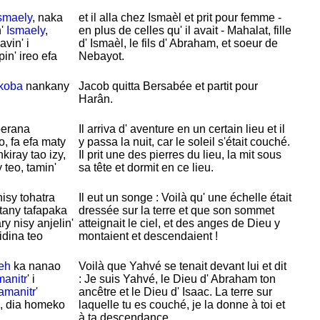
smaely
, naka
et il alla chez
Ismaèl et prit pour femme -
n'
Ismaely
,
en plus de celles qu' il avait -
Mahalat, fille
avin' i
d'
Ismaèl, le fils d'
Abraham, et soeur de
in' ireo efa
Nebayot.
koba
nankany
Jacob quitta
Bersabée et partit pour
Harân.
oerana
Il arriva d' aventure en un certain lieu et il
o, fa efa maty
y passa la nuit, car le soleil s'était couché.
iray tao izy,
Il prit une des pierres du lieu, la mit sous
teo, tamin'
sa tête et dormit en ce lieu.
nisy tohatra
Il eut un songe : Voilà qu' une échelle était
 tany tafapaka
dressée sur la terre et que son sommet
ry nisy anjelin'
atteignait le ciel, et des anges de
Dieu y
idina teo
montaient et descendaient !
eh
ka nanao
Voilà que
Yahvé se tenait devant lui et dit
anitr
' i
: Je suis
Yahvé, le
Dieu d'
Abraham ton
amanitr
'
ancêtre et le
Dieu d'
Isaac. La terre sur
o, dia homeko
laquelle tu es couché, je la donne à toi et
à ta descendance.