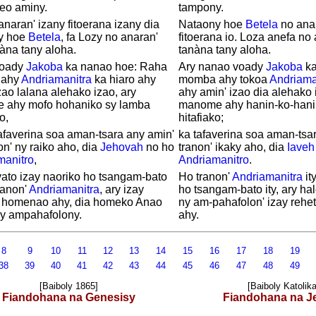
 teo aminy.
tampony.
anaran' izany fitoerana izany dia
Nataony hoe
Betela
no anar
y hoe
Betela
, fa Lozy no anaran'
fitoerana io. Loza anefa no
nàna tany aloha.
tanàna tany aloha.
voady
Jakoba
ka nanao hoe: Raha
Ary nanao voady
Jakoba
ka
 ahy
Andriamanitra
ka hiaro ahy
momba ahy tokoa
Andriama
zao lalana alehako izao, ary
ahy amin' izao dia alehako 
 ahy mofo hohaniko sy lamba
manome ahy hanin-ko-hani
o,
hitafiako;
afaverina soa aman-tsara any amin'
ka tafaverina soa aman-tsa
on' ny raiko aho, dia
Jehovah
no ho
tranon' ikaky aho, dia
Iaveh
manitro
,
Andriamanitro
.
 vato izay naoriko ho tsangam-bato
Ho tranon'
Andriamanitra
it
tranon'
Andriamanitra
, ary izay
ho tsangam-bato ity, ary h
a homenao ahy, dia homeko Anao
ny am-pahafolon' izay reh
ny ampahafolony.
ahy.
8
9
10
11
12
13
14
15
16
17
18
19
38
39
40
41
42
43
44
45
46
47
48
49
[Baiboly 1865]
[Baiboly Katolika
Fiandohana na Genesisy
Fiandohana na J