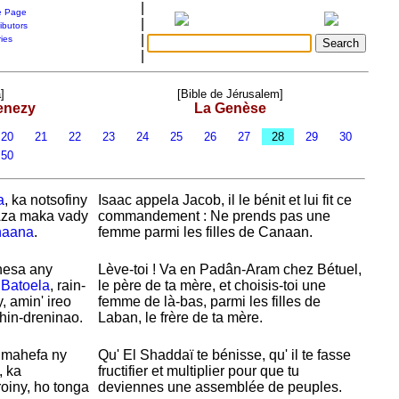
|
 Page
|
ibutors
|
ries
|
]
[Bible de Jérusalem]
enezy
La Genèse
20
21
22
23
24
25
26
27
28
29
30
50
a
, ka notsofiny
Isaac appela
Jacob, il le bénit et lui fit ce
Aza maka vady
commandement : Ne prends pas une
naana
.
femme parmi les filles de
Canaan.
nesa any
Lève-toi ! Va en
Padân-Aram chez
Bétuel,
i
Batoela
, rain-
le père de ta mère, et choisis-toi une
 amin' ireo
femme de là-bas, parmi les filles de
hin-dreninao.
Laban, le frère de ta mère.
mahefa ny
Qu'
El
Shaddaï te bénisse, qu' il te fasse
, ka
fructifier et multiplier pour que tu
iny, ho tonga
deviennes une assemblée de peuples.