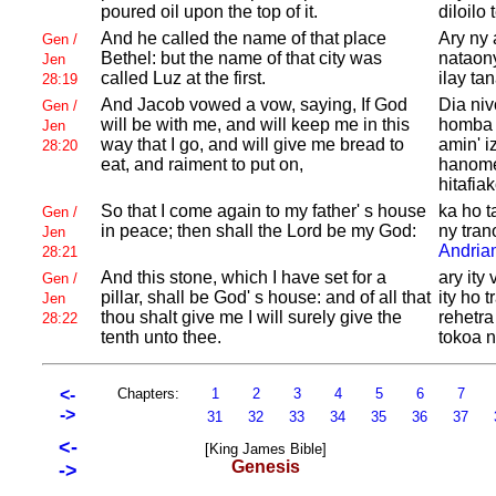
poured oil upon the top of it.
diloilo
And he called the name of that place
Ary ny 
Gen /
Bethel: but the name of that city was
nataon
Jen
called
Luz at the first.
ilay ta
28:19
And
Jacob vowed a vow, saying, If
God
Dia ni
Gen /
will be with me, and will keep me in this
homba
Jen
way that I go, and will give me bread to
amin' i
28:20
eat, and raiment to put on,
hanome
hitafiak
So that I come again to my father' s house
ka ho t
Gen /
in peace; then shall the
Lord be
my God:
ny tran
Jen
Andria
28:21
And this stone, which I have set for a
ary ity
Gen /
pillar, shall be
God' s house: and of all that
ity ho 
Jen
thou shalt give me I will surely give the
rehetr
28:22
tenth unto thee.
tokoa 
<-
Chapters:
1
2
3
4
5
6
7
->
31
32
33
34
35
36
37
<-
[King James Bible]
Genesis
->