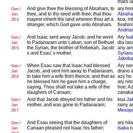
maro i
And give thee the blessing of
Abraham, to
ary hom
Gen /
thee, and to thy seed with thee; that thou
Abrah
Jen
mayest inherit the land wherein thou art a
koa, m
28:4
stranger, which
God gave unto
Abraham.
fivahin
Andria
And
Isaac sent away
Jacob: and he went
Ary
Isa
Gen /
to
Padanaram unto
Laban, son of
Bethuel
dia las
Jen
the
Syrian, the brother of
Rebekah,
Jacob'
any ami
28:5
s and
Esau' s mother.
Syrian
Jakoba
When
Esau saw that
Isaac had blessed
Ary non
Gen /
Jacob, and sent him away to
Padanaram,
drano a
Jen
to take him a wife from thence; and that as
azy ho
28:6
he blessed him he gave him a charge,
ary nit
saying, Thou shalt not take a wife of the
hoe: A
daughers of
Canaan;
zanaka
And that
Jacob obeyed his father and his
koa
Ja
Gen /
mother, and was gone to
Padanaram;
rainy 
Jen
Mesopo
28:7
And
Esau seeing that the daughters of
ary hita
Gen /
Canaan pleased not
Isaac his father;
Isaka
r
Jen