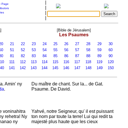
|
 Page
|
ibutors
|
ries
|
]
[Bible de Jérusalem]
Les Psaumes
20
21
22
23
24
25
26
27
28
29
30
50
51
52
53
54
55
56
57
58
59
60
80
81
82
83
84
85
86
87
88
89
90
10
111
112
113
114
115
116
117
118
119
120
40
141
142
143
144
145
146
147
148
149
150
a. Amin' ny
Du maître de chant. Sur la... de
Gat.
da
.
Psaume. De
David.
e voninahitra
Yahvé, notre Seigneur, qu' il est puissant
ny rehetra! Ny
ton nom par toute la terre! Lui qui redit ta
hanao ny
majesté plus haute que les cieux