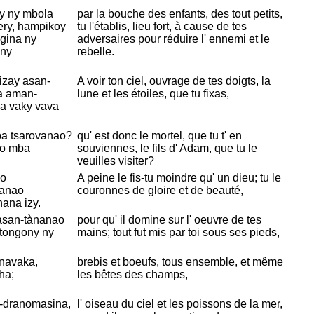
sy ny mbola
par la bouche des enfants, des tout petits,
ry, hampikoy
tu l'
établis, lieu fort, à cause de tes
gina ny
adversaires pour réduire l' ennemi et le
eny
rebelle.
 izay asan-
A voir ton ciel, ouvrage de tes doigts, la
a aman-
lune et les étoiles, que tu fixas,
ia vaky vava
ba tsarovanao?
qu' est donc le mortel, que tu t' en
no mba
souviennes, le fils d'
Adam, que tu le
veuilles visiter?
ho
A peine le fis-tu moindre qu' un dieu; tu le
hanao
couronnes de gloire et de beauté,
ana izy.
asan-tànanao
pour qu' il domine sur l' oeuvre de tes
 tongony ny
mains; tout fut mis par toi sous ses pieds,
navaka,
brebis et boeufs, tous ensemble, et même
ha;
les bêtes des champs,
-dranomasina,
l' oiseau du ciel et les poissons de la mer,