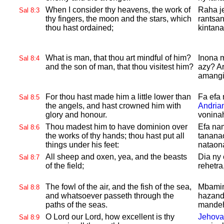
When I consider thy heavens, the work of
Raha je
Sal 8:3
thy fingers, the moon and the stars, which
rantsan
thou hast ordained;
kintana
What is man, that thou art mindful of him?
Inona 
Sal 8:4
and the son of man, that thou visitest him?
azy? Ar
amangi
For thou hast made him a little lower than
Fa efa
Sal 8:5
the angels, and hast crowned him with
Andria
glory and honour.
voninah
Thou madest him to have dominion over
Efa na
Sal 8:6
the works of thy hands; thou hast put all
tananao
things under his feet:
nataon
All sheep and oxen, yea, and the beasts
Dia ny
Sal 8:7
of the field;
rehetra
The fowl of the air, and the fish of the sea,
Mbamin
Sal 8:8
and whatsoever passeth through the
hazand
paths of the seas.
mandeh
O
Lord our
Lord, how excellent is thy
Jehova
Sal 8:9