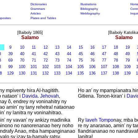
Dictionaries
Illustrations
Home
Grammars
Bibliography
Contr
Articles
Webliography
Inqui
posites
Plates and Tables
[Baiboly 1865]
[Baiboly Katolika
Salamo
Salamo
8
9
10
11
12
13
14
15
16
17
18
19
8
39
40
41
42
43
44
45
46
47
48
49
8
69
70
71
72
73
74
75
76
77
78
79
8
99
100
101
102
103
104
105
106
107
108
109
1
28
129
130
131
132
133
134
135
136
137
138
139
1
ny mpiventy hira Al-hagitith.
Ho an' ny mpampianatra hir
 nataon' i
Davida
.
Jehovah
,
Gitiena. Tonon-kiran' i
Davi
nay ô, endrey ny voninahitry ny
o amin' ny tany rehetra! nataonao
n' ny lanitra ny voninahitrao.
n' ny vavan' ny ankizy madinika
Ry
Iaveh
Tompo
nay, mba b
minono no nanorenanao hery noho
re ny anaranao, amin' ny ta
ndrafy Anao, mba hampanginanao
fiandriananao no nandrava
valo sy izay ta-hamaly ratsy.
lanitra!