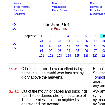
Words
Dialects
Roots
Proper Names
Vocabularies
Derivatives
Symbols
Parts of speech
Proverbs
Anagrams
Elements/com
<-
[King James Bible]
The Psalms
->
Chapters:
1
2
3
4
5
6
7
31
32
33
34
35
36
37
3
<-
61
62
63
64
65
66
67
6
->
91
92
93
94
95
96
97
9
121
122
123
124
125
126
127
1
O
Lord, our
Lord, how excellent is thy
Ho an' 
Sal 8:1
name in all the earth! who hast set thy
Salamo
glory above the heavens.
Tompo
anarana
eny ami
Out of the mouth of babes and sucklings
Avy ami
Sal 8:2
hast thou ordained strength because of
sy ny 
thine enemies, that thou mightest still the
ny mpa
enemy and the avenger.
ny faha