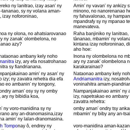
reko ny lanitrao, izay asan' ny
Amin' ny vavan' ny ankizy 
-tananao, sy ny volana aman-
minono, no nanorenanao he
, izay noforoninao,
ny fahavalonao, sy hampan
mpandrafy sy ny mpanao t
manevateva.
moa ny olona, no ahatsiarovanao
Raha banjiniko ny lanitrao,
y ny zanak' olombelona, no
tànanao, mbamin' ny volan
anao azy?
kintana izay noforoninao, d
aho hoe:
 nataonao ambany kely noho
Inona ny olombelona no m
manitra
izy, ary efa nosatrohanao
ary ny zanak' olombelona 
itra sy fiandrianana.
karakarainao?
mpanjakainao amin' ny asan' ny
Nataonao ambany kely no
 izy; ny zavatra rehetra dia efa
Andriamanitra
izy, nosatro
ao eo ambanin' ny tongony,
voninahitra amam-piandrian
 ondry aman' osy sy ny omby
Nampanjakainao amin' ny 
, ary ny bibidia koa,
izy, napetrakao eo ambany
zavatra rehetra:
' ny voro-manidina sy ny
omby aman' ondry tsy anka
rano any an-dranomasina,izay
mbamin' ny biby any an-tsa
a amin' ny lalan-dranomasina.
h
Tompo
nay ô, endrey ny
voro-manidina aman-kazan