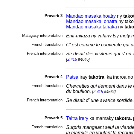
Proverb 3
Mandao
masaka
hoatry
ny
tako
Mandao
masaka
,
ohatra
ny tako
Mandao
masaka
tahaka
ny
tako
Malagasy interpretation
Enti-milaza ny vahiny tsy mety 
French translation
C' est comme le couvercle qui a
French interpretation
Se disait des visiteurs qui s' en
[
2.415
#4046]
Proverb 4
Patsa
iray
takotra
, ka
indroa n
French translation
Chevrettes qui tiennent dans le c
du bouillon.
[
2.415
#4564]
French interpretation
Se disait d' une avarice sordide
Proverb 5
Taitra
irery
ka mamaky
takotra
.
French translation
Surpris mangeant seul la viande q
la marmite en voulant la recouvr