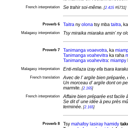
French interpretation
Se trahir soi-même.
[
2.415
#5731]
Proverb 6
Taitra
ny
olona
tsy mba
taitra
, k
Malagasy interpretation
Tsy miraika miaraka amin' ny o
Proverb 7
Tanimanga
voaevotra
, ka
miam
Tanimanga
voahevitra
ka raha
m
Tanimanga
voahevitra
:
miampy
Malagasy interpretation
Enti-milaza izay efa tsara kara
French translation
Avec de l' argile bien préparée,
Un morceau d' argile dont on pen
marmite.
[
2.165
]
French interpretation
Affaire bien préparée est facile 
Se dit d' une idée à peu près m
terminée.
[
2.165
]
Proverb 8
Tsy
mahafoy
lasiray
hamidy
tak