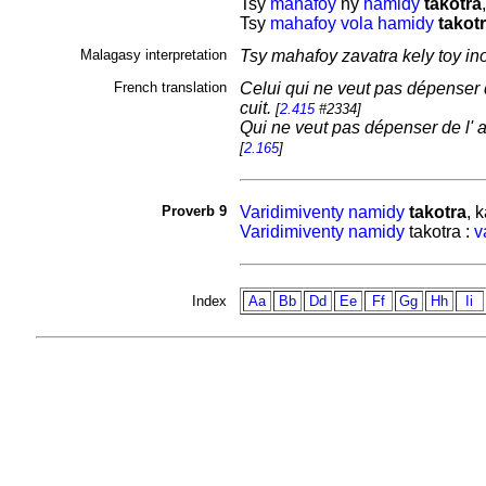
Tsy
mahafoy
ny
hamidy
takotra
Tsy
mahafoy
vola
hamidy
takot
Malagasy interpretation
Tsy mahafoy zavatra kely toy ino
French translation
Celui qui ne veut pas dépenser 
cuit.
[
2.415
#2334]
Qui ne veut pas dépenser de l' 
[
2.165
]
Proverb 9
Varidimiventy
namidy
takotra
, 
Varidimiventy
namidy
takotra :
v
Index
Aa
Bb
Dd
Ee
Ff
Gg
Hh
Ii