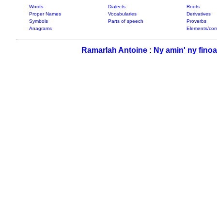
Words
Dialects
Roots
Proper Names
Vocabularies
Derivatives
Symbols
Parts of speech
Proverbs
Anagrams
Elements/com
Ramarlah Antoine
:
Ny amin' ny fino