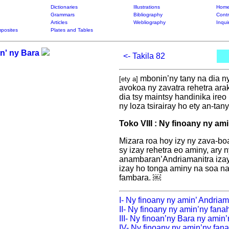
Dictionaries
Illustrations
Home
Grammars
Bibliography
Contr
Articles
Webliography
Inqui
posites
Plates and Tables
an' ny Bara
<- Takila 82
mbonin’ny tany na dia ny
[ety a]
avokoa ny zavatra rehetra ara
dia tsy maintsy handinika ireo
ny loza tsirairay ho ety an-tany
Toko VIII : Ny finoany ny am
Mizara roa hoy izy ny zava-boa
sy izay rehetra eo aminy, ary n
anambaran’Andriamanitra izay 
izay ho tonga aminy na soa na 
fambara. ￼
I- Ny finoany ny amin’ Andriam
II- Ny finoany ny amin’ny fanah
III- Ny finoan’ny Bara ny amin
IV- Ny finoany ny amin’ny fan