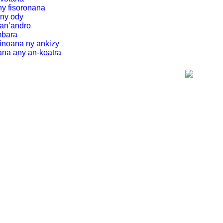
ny fisoronana
’ny ody
tan’andro
mbara
inoana ny ankizy
nana any an-koatra