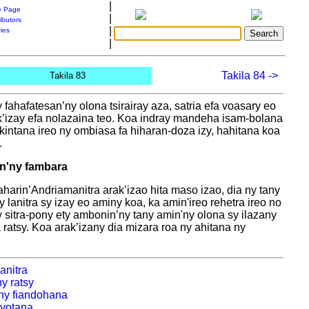
|
 Page
|
ibutors
|
ries
|
Takila 84 ->
Takila 83
 fahafatesan’ny olona tsirairay aza, satria efa voasary eo
k’izay efa nolazaina teo. Koa indray mandeha isam-bolana
 kintana ireo ny ombiasa fa hiharan-doza izy, hahitana koa
.
in'ny fambara
harin’Andriamanitra arak’izao hita maso izao, dia ny tany
y lanitra sy izay eo aminy koa, ka amin'ireo rehetra ireo no
sitra-pony ety ambonin’ny tany amin'ny olona sy ilazany
ratsy. Koa arak’izany dia mizara roa ny ahitana ny
anitra
y ratsy
’ny fiandohana
avotana