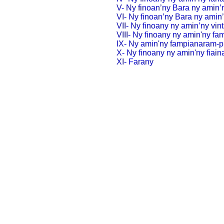
V- Ny finoan’ny Bara ny amin’
VI- Ny finoan’ny Bara ny amin
VII- Ny finoany ny amin’ny vin
VIII- Ny finoany ny amin'ny fa
IX- Ny amin'ny fampianaram-p
X- Ny finoany ny amin'ny fiai
XI- Farany