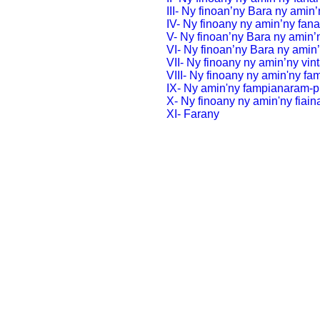
III- Ny finoan’ny Bara ny amin
IV- Ny finoany ny amin’ny fan
V- Ny finoan’ny Bara ny amin’
VI- Ny finoan’ny Bara ny amin
VII- Ny finoany ny amin’ny vin
VIII- Ny finoany ny amin'ny fa
IX- Ny amin'ny fampianaram-p
X- Ny finoany ny amin'ny fiai
XI- Farany