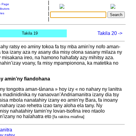
|
 Page
|
ibutors
|
ries
|
Takila 20 ->
Takila 19
nahy ratsy eo aminy tokoa fa tsy mba amin'ny nofo aman-
a toa izany aza ny asany dia misy olona sasany milaza ny
 misakana ireo, na hamono hahafaty azy mihitsy aza.
nahin’izay voany, fa misy mpampionona, ka matetika no
 ny amin’ny fiandohana
y tongotra aman-tànana » hoy izy « no nahary ny lanitra
za madinidinika ny nanaovan’Andriamanitra izany dia tsy
sisa mbola nanatahiry izany eo amin'ny Bara, fa inoany
 nahary izao rehetra izao tany aloha ela tany. Ny
sy nahatahiry tamin'ny lovan-tsofina ireo ntaolo
in'izany no halahatra eto
[fa rakitra miafina]
anitra
y ratsy