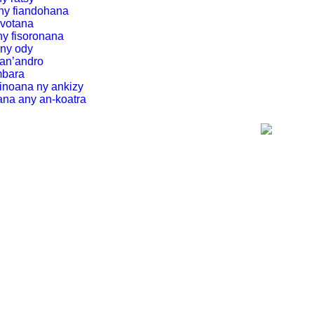
’ny fiandohana
avotana
ny fisoronana
’ny ody
tan’andro
mbara
inoana ny ankizy
nana any an-koatra