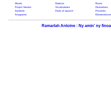
Words
Dialects
Roots
Proper Names
Vocabularies
Derivatives
Symbols
Parts of speech
Proverbs
Anagrams
Elements/com
Ramarlah Antoine
:
Ny amin' ny fino