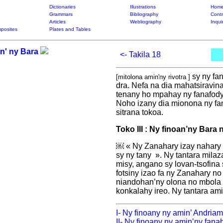
Dictionaries
Illustrations
Home
Grammars
Bibliography
Contr
Articles
Webliography
Inqui
posites
Plates and Tables
an' ny Bara
<- Takila 18
sy ny fa
[mitolona amin'ny rivotra ]
dra. Nefa na dia mahatsiravin
tenany ho mpahay ny fanafody
Noho izany dia mionona ny fa
sitrana tokoa.
Toko III : Ny finoan’ny Bara
￼ « Ny Zanahary izay nahary n
sy ny tany ». Ny tantara mila
misy, angano sy lovan-tsofina 
fotsiny izao fa ny Zanahary no
niandohan’ny olona no mbola ni
konkalahy ireo. Ny tantara am
I- Ny finoany ny amin’ Andriam
II- Ny finoany ny amin’ny fanah