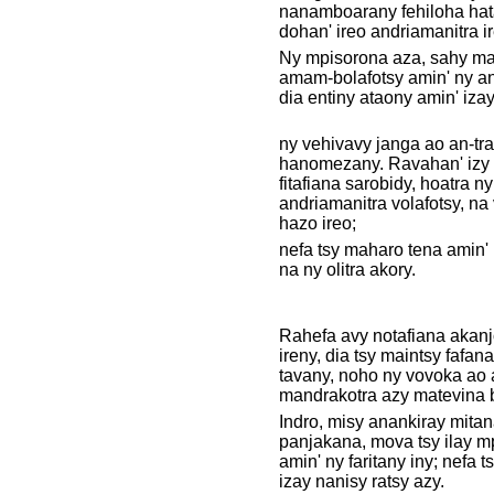
nanamboarany fehiloha hat
dohan' ireo andriamanitra ir
Ny mpisorona aza, sahy m
amam-bolafotsy amin' ny a
dia entiny ataony amin' izay
ny vehivavy janga ao an-tr
hanomezany. Ravahan' izy i
fitafiana sarobidy, hoatra ny
andriamanitra volafotsy, n
hazo ireo;
nefa tsy maharo tena amin'
na ny olitra akory.
Rahefa avy notafiana akanjo
ireny, dia tsy maintsy fafan
tavany, noho ny vovoka ao 
mandrakotra azy matevina 
Indro, misy anankiray mitan
panjakana, mova tsy ilay 
amin' ny faritany iny; nefa 
izay nanisy ratsy azy.