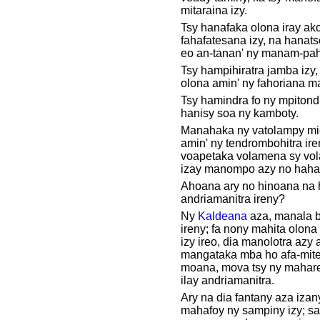
mitaraina izy.
Tsy hanafaka olona iray ako
fahafatesana izy, na hanat
eo an-tanan' ny manam-pah
Tsy hampihiratra jamba izy
olona amin' ny fahoriana m
Tsy hamindra fo ny mpitondr
hanisy soa ny kamboty.
Manahaka ny vatolampy mi
amin' ny tendrombohitra ir
voapetaka volamena sy vola
izay manompo azy no haha
Ahoana ary no hinoana na h
andriamanitra ireny?
Ny
Kaldeana
aza, manala b
ireny; fa nony mahita olona
izy ireo, dia manolotra azy a
mangataka mba ho afa-mite
moana, mova tsy ny mahare
ilay andriamanitra.
Ary na dia fantany aza izany
mahafoy ny sampiny izy; sat