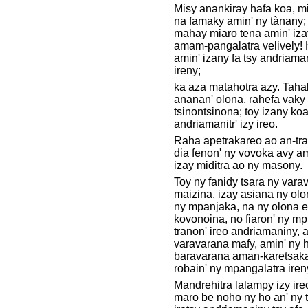
Misy anankiray hafa koa, mi
na famaky amin' ny tànany; 
mahay miaro tena amin' iza
amam-pangalatra velively!
amin' izany fa tsy andriama
ireny;
ka aza matahotra azy. Taha
ananan' olona, rahefa vaky 
tsinontsinona; toy izany ko
andriamanitr' izy ireo.
Raha apetrakareo ao an-tran
dia fenon' ny vovoka avy ami
izay miditra ao ny masony.
Toy ny fanidy tsara ny varav
maizina, izay asiana ny olo
ny mpanjaka, na ny olona ef
kovonoina, no fiaron' ny m
tranon' ireo andriamaniny, 
varavarana mafy, amin' ny 
baravarana aman-karetsaka
robain' ny mpangalatra iren
Mandrehitra lalampy izy ire
maro be noho ny ho an' ny 