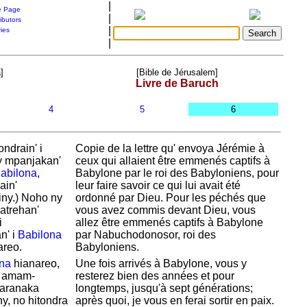
|
 Page
|
ibutors
|
ries
|
]
[Bible de Jérusalem]
Livre de Baruch
4
5
6
ndrain' i
Copie de la lettre qu' envoya
Jérémie à
ny mpanjakan'
ceux qui allaient être emmenés captifs à
abilona
,
Babylone par le roi des
Babyloniens, pour
ain'
leur faire savoir ce qui lui avait été
ny.) Noho ny
ordonné par
Dieu. Pour les péchés que
atrehan'
vous avez commis devant
Dieu, vous
i
allez
être emmenés captifs à
Babylone
n' i
Babilona
par
Nabuchodonosor, roi des
areo.
Babyloniens.
na
hianareo,
Une fois arrivés à
Babylone, vous y
o amam-
resterez bien des années et pour
taranaka
longtemps, jusqu'à sept générations;
ny, no hitondra
après quoi, je vous en ferai sortir en paix.