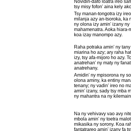
Novidin-dafo loatra ireo sa
tsy misy fofon' aina kely ako
Tsy manan-tongotra izy ireo
milanja azy an-tsoroka, ka
ny olona izy amin' izany ny 
mahamenatra. Aoka hiara-
koa izay manompo azy.
Raha potraka amin' ny tany i
miarina ho azy; ary raha ha
izy, tsy afa-mijoro ho azy. T
anatrehan' ny maty ny fanat
anatrehany.
Amidin' ny mpisorona ny sor
olona aminy, ka entiny ma
tenany; ny vadin' ireo no 
amin' izany, sady tsy mba 
ny mahantra na ny kilemain
Na ny vehivavy vao avy nite
mbola amin' ny toetra malo
mikasika ny sorony. Koa ra
fantatrareo amin' izany fa ts