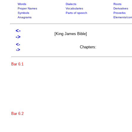
Words
Dialects
Roots
Proper Names
Vocabularies
Derivatives
Symbols
Parts of speech
Proverbs
Anagrams
Elements/com
<-
[King James Bible]
->
<-
Chapters:
->
Bar 6:1
Bar 6:2