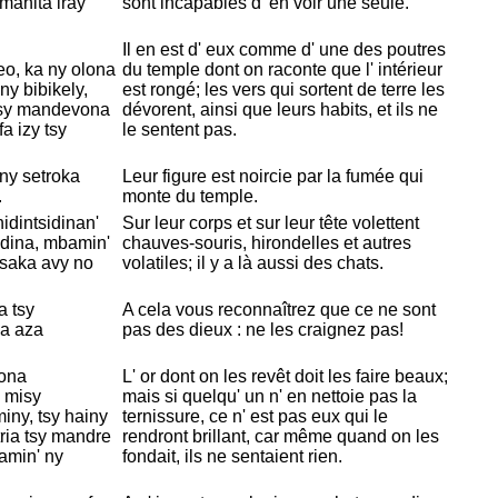
mahita iray
sont incapables d' en voir une seule.
Il en est d' eux comme d' une des poutres
eo, ka ny olona
du temple dont on raconte que l' intérieur
 ny bibikely,
est rongé; les vers qui sortent de terre les
 sy mandevona
dévorent, ainsi que leurs habits, et ils ne
a izy tsy
le sentent pas.
 ny setroka
Leur figure est noircie par la fumée qui
.
monte du temple.
dintsidinan'
Sur leur corps et sur leur tête volettent
idina, mbamin'
chauves-souris, hirondelles et autres
 saka avy no
volatiles; il y a là aussi des chats.
a tsy
A cela vous reconnaîtrez que ce ne sont
ka aza
pas des dieux : ne les craignez pas!
lona
L' or dont on les revêt doit les faire beaux;
 misy
mais si quelqu' un n' en nettoie pas la
iny, tsy hainy
ternissure, ce n' est pas eux qui le
ria tsy mandre
rendront brillant, car même quand on les
tamin' ny
fondait, ils ne sentaient rien.