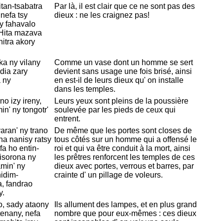
tan-tsabatra
Par là, il est clair que ce ne sont pas des
nefa tsy
dieux : ne les craignez pas!
y fahavalo
 Hita mazava
nitra akory
ka ny vilany
Comme un vase dont un homme se sert
dia zary
devient sans usage une fois brisé, ainsi
a ny
en est-il de leurs dieux qu' on installe
dans les temples.
o izy ireny,
Leurs yeux sont pleins de la poussière
n' ny tongotr'
soulevée par les pieds de ceux qui
entrent.
aran' ny trano
De même que les portes sont closes de
na nanisy ratsy
tous côtés sur un homme qui a offensé le
a ho entin-
roi et qui va être conduit à la mort, ainsi
pisorona ny
les prêtres renforcent les temples de ces
amin' ny
dieux avec portes, verrous et barres, par
hidim-
crainte d' un pillage de voleurs.
, fandrao
y.
o, sady ataony
Ils allument des lampes, et en plus grand
tenany, nefa
nombre que pour eux-mêmes : ces dieux