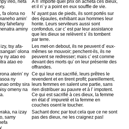
mpy ireo, nefa
A n' importe quel prix on acheta ces dieux,
ry.
et il n' y a point en eux souffle de vie.
, fa olona no
N' ayant pas de pieds, ils sont portés sur
 maneho amin'
des épaules, exhibant aux hommes leur
tsy fahefany
honte. Leurs serviteurs aussi sont
menatra aminy
confondus, car c' est par leur assistance
que les dieux se relèvent s' ils tombent
par terre.
zy, tsy afa-
Les met-on debout, ils ne peuvent d' eux-
tsangan' olona
mêmes se mouvoir; penchent-ils, ils ne
oy ny atao eo
peuvent se redresser; mais c' est comme
itra atao eo
devant des morts qu' on leur présente des
offrandes.
ona aterin' ny
Ce qui leur est sacrifié, leurs prêtres le
nasoa ny
revendent et en tirent profit; pareillement,
manao omby sira
leurs femmes en salent une partie, sans
misy omeny na
rien distribuer au pauvre et à l' impotent.
a.
Ce qui est sacrifié à ces dieux, la femme
en état d' impureté et la femme en
couches osent le toucher.
raka, na izay
Sachant donc par tout cela que ce ne sont
to, samy
pas des dieux, ne les craignez pas!
hefa
y