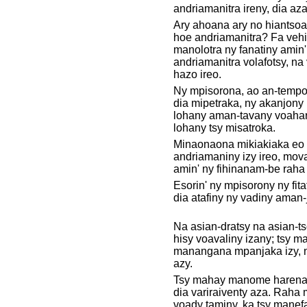
andriamanitra ireny, dia az
Ary ahoana ary no hiantsoa
hoe andriamanitra? Fa veh
manolotra ny fanatiny amin'
andriamanitra volafotsy, n
hazo ireo.
Ny mpisorona, ao an-tempoli
dia mipetraka, ny akanjony r
lohany aman-tavany voahara
lohany tsy misatroka.
Minaonaona mikiakiaka eo 
andriamaniny izy ireo, mova
amin' ny fihinanam-be raha
Esorin' ny mpisorony ny fitaf
dia atafiny ny vadiny aman-
Na asian-dratsy na asian-ts
hisy voavaliny izany; tsy m
manangana mpanjaka izy,
azy.
Tsy mahay manome harena 
dia variraiventy aza. Raha
voady taminy, ka tsy manefa