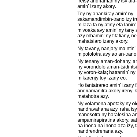
iretsy andriamaniny tsy afa-
amin' izany akory.
Toy ny anankiray amin' ny
sakamandimbin-trano izy ir
milaza fa ny atiny efa lanin'
mivoaka avy amin' ny tany
azy mbamin' ny fitafiany, nef
mahatsiaro izany akory.
Ny tavany, nanjary maintin'
mipololotra avy ao an-trano
Ny tenany aman-dohany, ani
ny vorondolo aman-tsidints
ny voron-kafa; hatramin' ny
mikarenjy toy izany eo.
Ho fantatrareo amin' izany f
andriamanitra akory ireny, 
matahotra azy.
Ny volamena apetaky ny o
handravahana azy, raha tsy
manesotra ny harafesina am
ampamirapiratina akory, sat
na inona na inona aza izy, 
nandrendrehana azy.