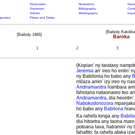
Dictionaries
Illustrations
Home
Grammars
Bibliography
Contr
Articles
Webliography
Inqui
posites
Plates and Tables
[Baiboly Katolika
[Baiboly 1865]
Baroka
1
2
3
(Kopian' ny taratasy nampito
Jeremia
an' ireo ho entin' 
ny Babilonia ho babo any
B
milaza amin' izy ireo ny nas
Andriamanitra
hambara ami
fahotana nataonareo teo an
Andriamanitra
, dia heontin' 
Nabokodonozora
mpanjaka
ho babo any
Babilona
hian
Ka rahefa tonga any
Babilo
dia hitoetra any taona mar
potoana lava, hatramin' ny 
fahafito; fa rahefa afaka iza