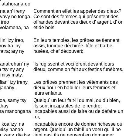
a atahoranareo.
na an' ireny
Comment en effet les appeler des dieux?
ivavy no tonga
Ce sont des femmes qui présentent des
 ireo
offrandes devant ces dieux d' argent, d' or
a volamena, na
et de bois.
n' izy ireo,
En leurs temples, les prêtres se tiennent
ovitra, ny
assis, tunique déchirée, tête et barbe
tra; ary ny
rasées, chef découvert;
anatrehan' ny
ils rugissent et vocifèrent devant leurs
 tsy ny any
dieux, comme on fait aux festins funèbres.
 misy maty.
ian' izy ireny,
Les prêtres prennent les vêtements des
janany.
dieux pour en habiller leurs femmes et
leurs enfants.
oa, samy tsy
Quelqu' un leur fait-il du mal, ou du bien,
ahay
ils sont incapables de le rendre;
 na manongana
incapables aussi de faire ou de défaire un
roi;
koa izy, na
incapables encore de donner richesse ou
 misy nanao
argent. Quelqu' un fait-il un voeu qu' il ne
 izany, dia tsy
tient pas, ils ne peuvent en demander