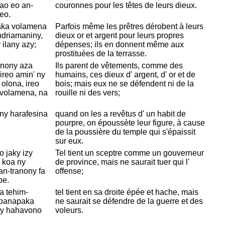
ao eo an-
couronnes pour les têtes de leurs dieux.
eo.
aka volamena
Parfois même les prêtres dérobent à leurs
ndriamaniny,
dieux or et argent pour leurs propres
 ilany azy;
dépenses; ils en donnent même aux
prostituées de la terrasse.
anony aza
Ils parent de vêtements, comme des
reo amin' ny
humains, ces dieux d' argent, d' or et de
 olona, ireo
bois; mais eux ne se défendent ni de la
a volamena, na
rouille ni des vers;
 ny harafesina
quand on les a revêtus d' un habit de
pourpre, on
époussète leur figure, à cause
de la poussière du temple qui s'
épaissit
sur eux.
 jaky izy
Tel tient un sceptre comme un gouverneur
a koa ny
de province, mais ne saurait tuer qui l'
an-tranony fa
offense;
be.
a tehim-
tel tient en sa droite épée et hache, mais
mpanapaka
ne saurait se défendre de la guerre et des
tsy hahavono
voleurs.