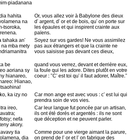
mim-piadanana
dia hahita
Or, vous allez voir à
Babylone des dieux
 volamena na
d' argent, d' or et de bois, qu' on porte sur
n-tsoroka,
les épaules et qui inspirent crainte aux
irenena.
païens.
 tahaka an'
Soyez sur vos gardes! Ne vous assimilez
o, na mba mety
pas aux étrangers et que la crainte ne
ndriamanitra
vous saisisse pas devant ces dieux,
ka be
quand vous verrez, devant et derrière eux,
 eo aoriana sy
la foule qui les adore. Dites plutôt en votre
ny hianareo,
coeur : "C' est toi qu' il faut adorer,
Maître."
nareo: Hianao,
otsaohina!
o, ka izy no
Car mon ange est avec vous : c' est lui qui
prendra soin de vos vies.
tra ireo,
Car leur langue fut poncée par un artisan,
avatra;
ils ont été dorés et argentés : ils ne sont
otsy; nefa
que déception et ne peuvent parler.
teny akory.
avavy tia
Comme pour une vierge aimant la parure,
volamena, dia
on prend de l' or et l' on fabrique des