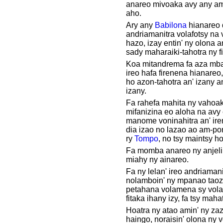
anareo mivoaka avy any a
aho.
Ary any
Babilona
hianareo 
andriamanitra volafotsy na
hazo, izay entin' ny olona a
sady maharaiki-tahotra ny f
Koa mitandrema fa aza mba
ireo hafa firenena hianare
ho azon-tahotra an' izany a
izany.
Fa rahefa mahita ny vahoa
mifanizina eo aloha na avy
manome voninahitra an' ire
dia izao no lazao ao am-po
ry
Tompo
, no tsy maintsy h
Fa momba anareo ny anjelik
miahy ny ainareo.
Fa ny lelan' ireo andriamani
nolamboin' ny mpanao taoz
petahana volamena sy volaf
fitaka ihany izy, fa tsy maha
Hoatra ny atao amin' ny zaz
haingo, noraisin' olona ny 