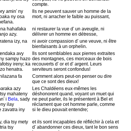
compte.
ry amin' ny
Ils ne peuvent sauver un homme de la
soaka ny osa
mort, ni arracher le faible au puissant,
efana.
, na hahafaka
ni restaurer la vue d' un aveugle, ni
anjo azy.
délivrer un homme en détresse,
atena izy, na
ni avoir compassion d' une veuve, ni être
bienfaisants à un orphelin.
endaka avy
Ils sont semblables aux pierres extraites
eny sampy hazo
des montagnes, ces morceaux de bois
fotsy ireny; ka
recouverts d' or et d' argent. Leurs
zo henatra.
serviteurs seront confondus!
ilazana fa
Comment alors peut-on penser ou dire
que ce sont des dieux!
araka azy
Les
Chaldéens eux-mêmes les
 tsy mahateny
déshonorent quand, voyant un muet qui
n' i
Bela
, sady
ne peut parler, ils le présentent à Bel et
ny ilay
réclament que cet homme parle, comme
 zavatra iny
si le dieu pouvait entendre;
, dia tsy mety
et ils sont incapables de réfléchir à cela et
ria tsy
d' abandonner ces dieux, tant le bon sens