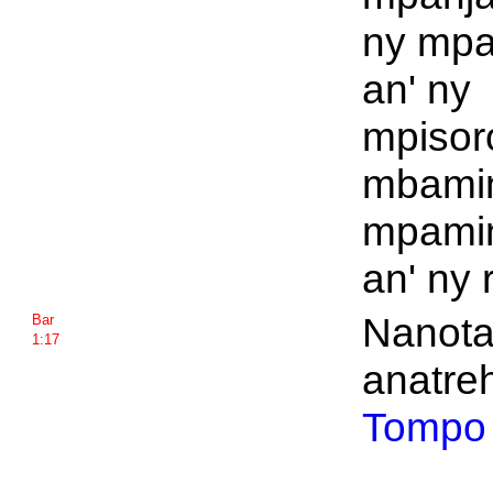
ny mpa
an' ny
mpisor
mbamin
mpamin
an' ny 
Nanota
Bar
1:17
anatre
Tompo