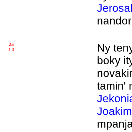
Jerosa
nandor
Ny teny
Bar
1:3
boky it
novakin
tamin' n
Jekoni
Joaki
mpanja