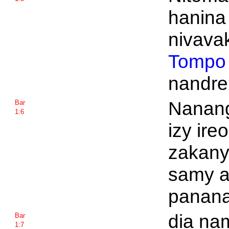
hanina
nivavak
Tompo
nandre
Nanan
Bar
1:6
izy ire
zakany
samy a
panana
dia na
Bar
1:7