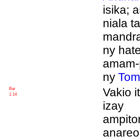
isika; 
niala t
mandra
ny hat
amam-p
ny
Tom
Vakio it
Bar
1:14
izay
ampito
anareo