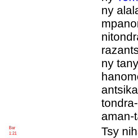
ny alal
mpano
nitondr
razant
ny tan
hanom
antsika
tondra
aman-t
Tsy nih
Bar
1:21