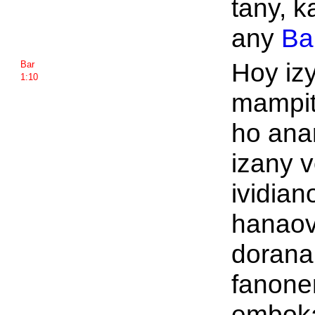
tany, k
any
Ba
Hoy izy
Bar
1:10
mampit
ho ana
izany v
ividian
hanaov
dorana
fanone
emboka