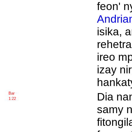
feon' 
Andria
isika, 
rehetra
ireo m
izay n
hankat
Dia na
Bar
1:22
samy n
fitongi