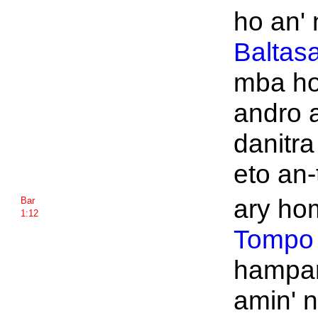
ho an' n
Baltas
mba ho
andro 
danitr
eto an-
ary ho
Bar
1:12
Tompo
hampam
amin' 