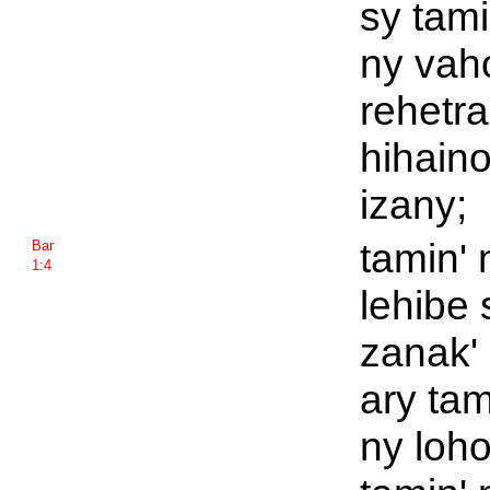
sy tami
ny vah
rehetra
hihain
izany;
tamin' 
Bar
1:4
lehibe 
zanak'
ary tam
ny loh