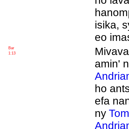
ho lav
hanom
isika, s
eo ima
Mivava
Bar
1:13
amin' 
Andria
ho ants
efa nan
ny
Tom
Andria