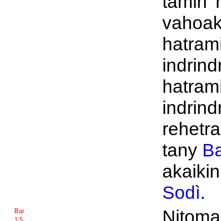
tamin' 
vahoak
hatrami
indrind
hatrami
indrind
rehetra
tany
Ba
akaikin
Sodì
.
Nitoma
Bar
1:5