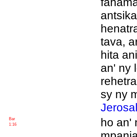
fahama
antsik
henatr
tava, a
hita an
an' ny 
rehetr
sy ny 
Jerosa
ho an' 
Bar
1:16
mpanja