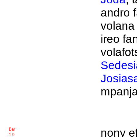
andro f
volan
ireo fa
volafot
Sedesi
Josias
mpanja
nony ef
Bar
1:9