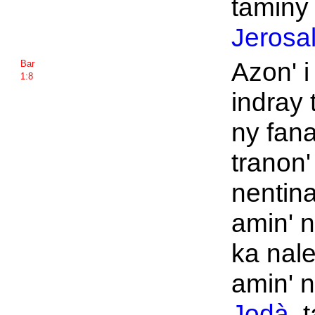
taminy
Jerosa
Azon' 
Bar
1:8
indray 
ny fan
tranon
nentin
amin' n
ka nal
amin' n
Jodà
, 