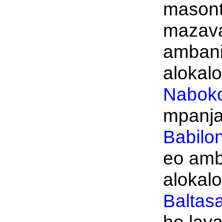
masont
mazava
ambani
alokalok
Nabok
mpanja
Babilo
eo amb
alokalok
Baltas