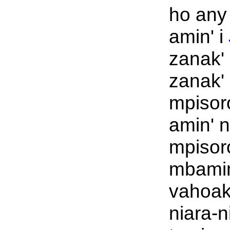
ho an
amin' i
zanak' 
zanak' 
mpisor
amin' 
mpisor
mbamin
vahoak
niara-n