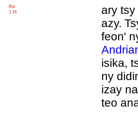
ary tsy
Bar
1:18
azy. Ts
feon' 
Andria
isika, 
ny didi
izay n
teo ana