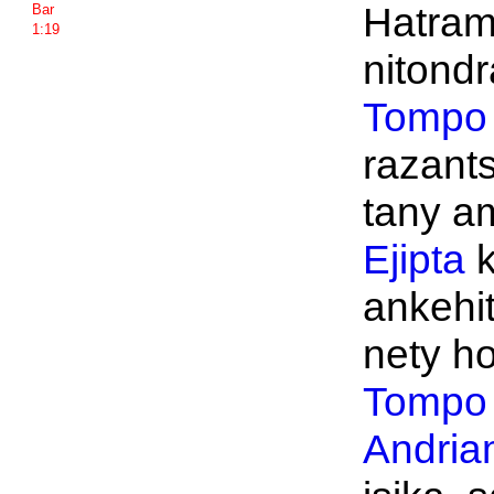
Hatram
Bar
1:19
nitondr
Tompo
razants
tany am
Ejipta
k
ankehit
nety ho
Tompo
Andria