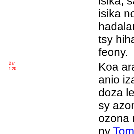
isika, s
isika n
hadala
tsy hih
feony.
Koa ara
Bar
1:20
anio iz
doza le
sy azon
ozona 
ny
Tom