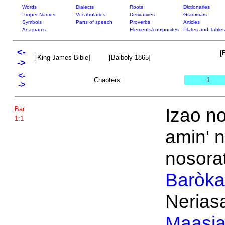
Words
Dialects
Roots
Dictionaries
Proper Names
Vocabularies
Derivatives
Grammars
Symbols
Parts of speech
Proverbs
Articles
Anagrams
Elements/composites
Plates and Tables
<-
[
[King James Bible]
[Baiboly 1865]
->
<-
Chapters:
1
->
Izao no
Bar
1:1
amin' 
nosorat
Baròka
Neriasa
Maasi