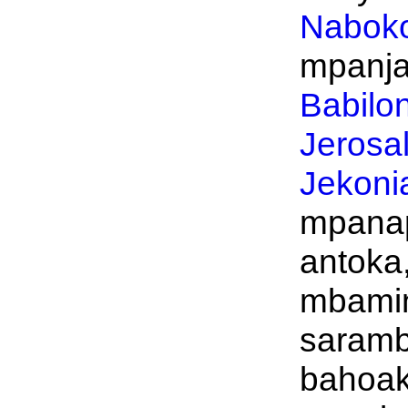
Nabok
mpanja
Babilo
Jerosa
Jekoni
mpanap
antoka,
mbamin
saram
bahoak