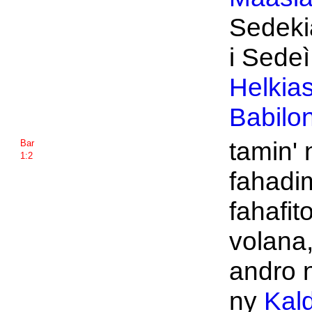
Sedeki
i Sedeì
Helkia
Babilo
tamin' 
Bar
1:2
fahadi
fahafit
volana,
andro 
ny
Kal