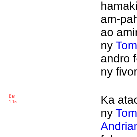
hamaki
am-pa
ao amin
ny
Tom
andro f
ny fivo
Ka ata
Bar
1:15
ny
Tom
Andria