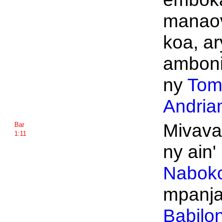
manaov
koa, ar
ambonin
ny
Tom
Andria
Mivava
Bar
1:11
ny ain' 
Nabok
mpanja
Babilo