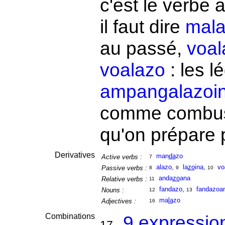
c'est le verbe 
il faut dire
mal
au passé,
voal
voalazo
: les 
ampangalazoi
comme combust
qu'on prépare 
Derivatives
man
da
zo
Active verbs :
7
alazo
,
la
zo
ina
,
vo
Passive verbs :
8
9
10
anda
zo
ana
Relative verbs :
11
fandazo
,
fandazoa
Nouns :
12
13
ma
la
zo
Adjectives :
16
Combinations
9 expressio