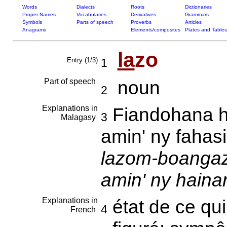
Words
Dialects
Roots
Dictionaries
Proper Names
Vocabularies
Derivatives
Grammars
Symbols
Parts of speech
Proverbs
Articles
Anagrams
Elements/composites
Plates and Tables
la
zo
Entry (1/3)
1
Part of speech
noun
2
Explanations in
Fiandohana 
3
Malagasy
amin' ny faha
lazom-boanga
amin' ny haina
Explanations in
état de ce qui 
4
French