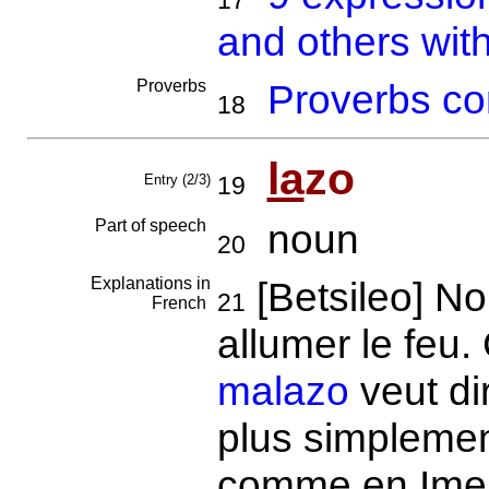
17
and others wit
Proverbs
Proverbs co
18
la
zo
Entry (2/3)
19
Part of speech
noun
20
Explanations in
[Betsileo] N
21
French
allumer le feu.
malazo
veut di
plus simpleme
comme en Imeri