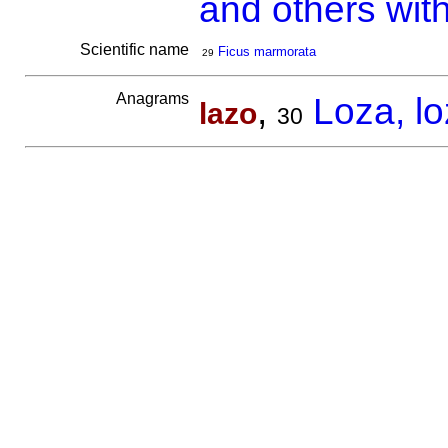
and others wit
Scientific name
Ficus marmorata
29
Anagrams
,
Loza, l
lazo
30