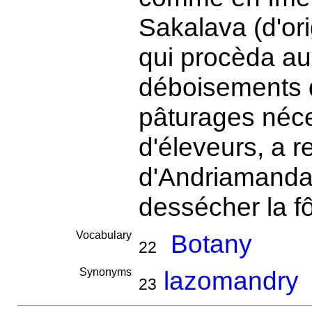
Sakalava (d'or
qui procèda au
déboisements d
pâturages néce
d'éleveurs, a 
d'Andriamandazo
dessécher la fô
Vocabulary
Botany
22
Synonyms
lazomandry
23