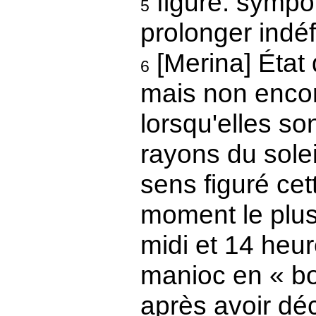
figuré: sympô
5
prolonger indé
[Merina] État 
6
mais non enco
lorsqu'elles so
rayons du solei
sens figuré cet
moment le plus
midi et 14 heur
manioc en « bo
après avoir dé