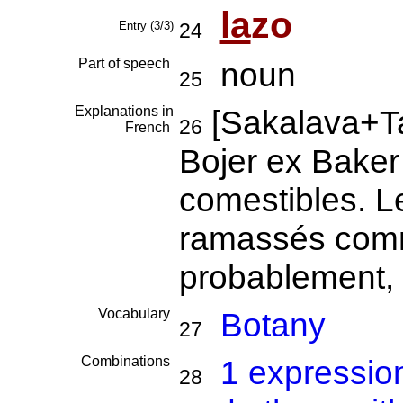
la
zo
Entry (3/3)
24
Part of speech
noun
25
Explanations in
[Sakalava+T
26
French
Bojer ex Baker
comestibles. L
ramassés comme
probablement, 
Vocabulary
Botany
27
Combinations
1 expressio
28