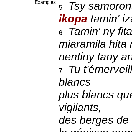
Examples
Tsy samoron
5
ikopa
tamin' iz
Tamin' ny fit
6
miaramila hita
nentiny tany an
Tu t'émerveil
7
blancs
plus blancs que
vigilants,
des berges de l