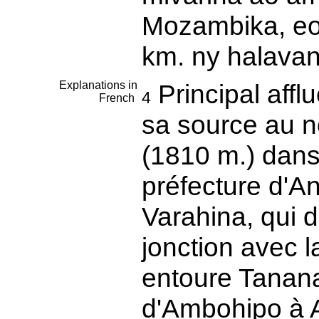
Mozambika, eo 
km. ny halavan
Explanations in
Principal affl
4
French
sa source au n
(1810 m.) dans 
préfecture d'A
Varahina, qui d
jonction avec 
entoure Tanana
d'Ambohipo à A