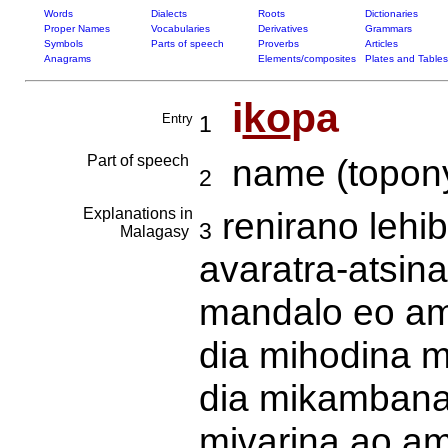
Words
Dialects
Roots
Dictionaries
Proper Names
Vocabularies
Derivatives
Grammars
Symbols
Parts of speech
Proverbs
Articles
Anagrams
Elements/composites
Plates and Tables
i
ko
pa
Entry
1
Part of speech
name (topony
2
Explanations in
renirano lehi
3
Malagasy
avaratra-atsin
mandalo eo am
dia mihodina 
dia mikambana
mivarina ao a