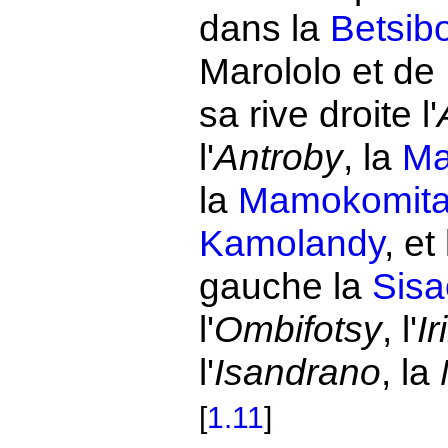
dans la
Betsib
Marololo et de
sa rive droite l'
l'
Antroby
, la
Ma
la
Mamokomit
Kamolandy
, et
gauche la
Sisa
l'
Ombifotsy
, l'
Ir
l'
Isandrano
, la
[
1.11
]