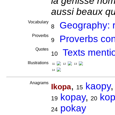
la génisse nom
aussi beaux q
Vocabulary
Geography: r
8
Proverbs
Proverbs con
9
Quotes
Texts menti
10
Illustrations
11
12
13
14
Anagrams
,
kaopy
Ikopa
15
kopay
,
kop
19
20
pokay
24