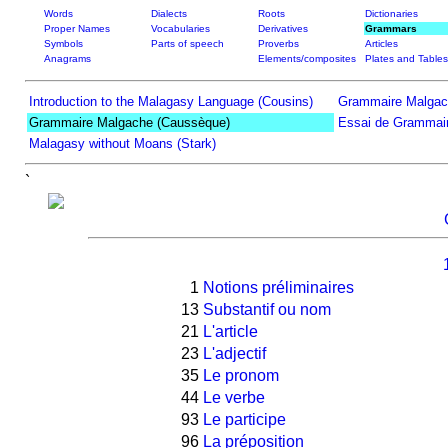
Words
Dialects
Roots
Dictionaries
Proper Names
Vocabularies
Derivatives
Grammars
Symbols
Parts of speech
Proverbs
Articles
Anagrams
Elements/composites
Plates and Tables
Introduction to the Malagasy Language (Cousins)
Grammaire Malgac
Grammaire Malgache (Caussèque)
Essai de Grammair
Malagasy without Moans (Stark)
`
1
Notions préliminaires
13
Substantif ou nom
21
L'article
23
L'adjectif
35
Le pronom
44
Le verbe
93
Le participe
96
La préposition