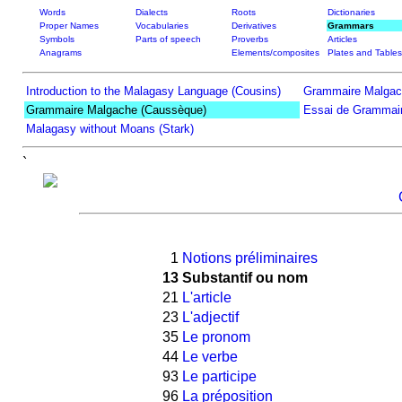
Words
Dialects
Roots
Dictionaries
Proper Names
Vocabularies
Derivatives
Grammars
Symbols
Parts of speech
Proverbs
Articles
Anagrams
Elements/composites
Plates and Tables
Introduction to the Malagasy Language (Cousins)
Grammaire Malgac
Grammaire Malgache (Caussèque)
Essai de Grammair
Malagasy without Moans (Stark)
`
1
Notions préliminaires
13
Substantif ou nom
21
L'article
23
L'adjectif
35
Le pronom
44
Le verbe
93
Le participe
96
La préposition