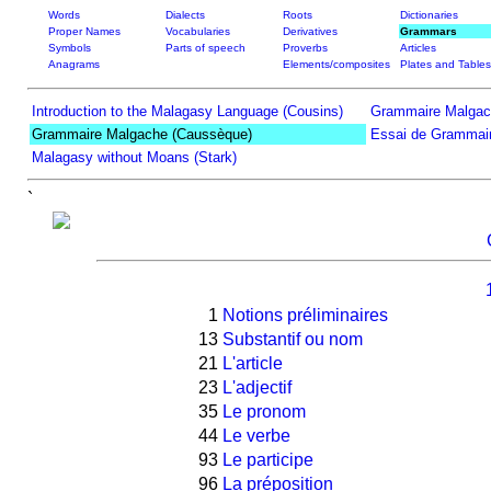
Words
Dialects
Roots
Dictionaries
Proper Names
Vocabularies
Derivatives
Grammars
Symbols
Parts of speech
Proverbs
Articles
Anagrams
Elements/composites
Plates and Tables
Introduction to the Malagasy Language (Cousins)
Grammaire Malgac
Grammaire Malgache (Caussèque)
Essai de Grammair
Malagasy without Moans (Stark)
`
1
Notions préliminaires
13
Substantif ou nom
21
L'article
23
L'adjectif
35
Le pronom
44
Le verbe
93
Le participe
96
La préposition