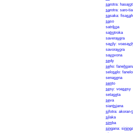
sa
rotra: hasa
ro
t
sa
rotra: saro-ti
sa
saka: fisa
sa
h
sa
so
satri
ko
a
sa
tro
troka
savera
ve
ra
sa
vi
ly: voasa
vi
l
savora
vo
ra
sa
vo
vona
se
dy
se
ho: fane
ho
an
selo
se
lo: fanel
sena
se
na
sen
to
se
sy: voa
se
sy
seta
se
ta
se
va
sian
tsi
ana
si
fotra: akoran-
t
si
laka
sim
ba
sin
gana: si
nin
g