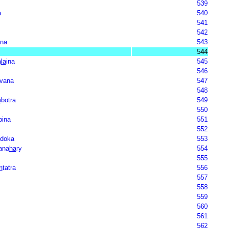
539
a
540
541
542
na
543
544
a
la
ina
545
546
vana
547
548
m
botra
549
550
pina
551
552
doka
553
ana
ha
ry
554
555
n
tatra
556
557
558
559
560
561
562