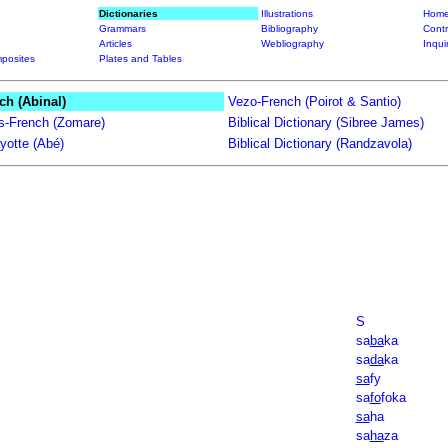
Dictionaries
Illustrations
Home
Grammars
Bibliography
Contr
Articles
Webliography
Inqui
posites
Plates and Tables
ch (Abinal)
Vezo-French (Poirot & Santio)
ts-French (Zomare)
Biblical Dictionary (Sibree James)
yotte (Abé)
Biblical Dictionary (Randzavola)
S
sa
ba
ka
sa
da
ka
sa
fy
sa
fo
foka
sa
ha
sa
ha
za