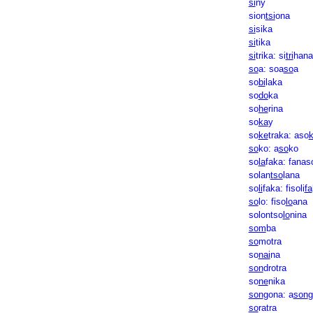
si
ny
sion
tsi
ona
si
sika
si
tika
si
trika: si
tri
hana
so
a: soa
so
a
so
bi
laka
so
do
ka
so
he
rina
so
ka
y
so
ke
traka: aso
so
ko: a
so
ko
so
la
faka: fanas
solan
tso
lana
so
li
faka: fisoli
fa
so
lo: fiso
lo
ana
solontso
lo
nina
som
ba
so
motra
so
nai
na
son
drotra
so
ne
nika
son
gona: a
son
g
so
ratra