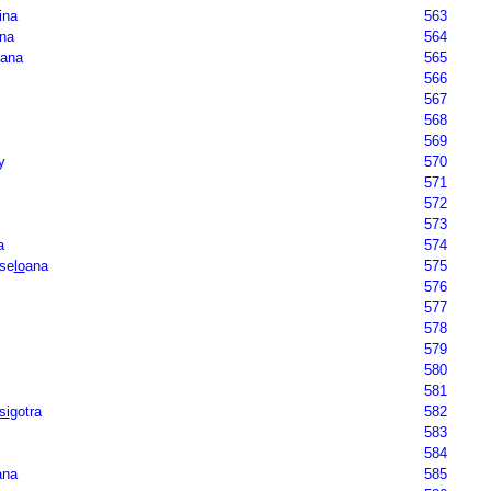
ina
563
ana
564
ana
565
566
567
568
569
y
570
571
572
573
a
574
ose
lo
ana
575
576
577
578
579
580
581
si
gotra
582
583
584
ana
585