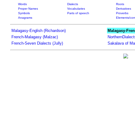
Words
Dialects
Roots
Proper Names
Vocabularies
Derivatives
Symbols
Parts of speech
Proverbs
Anagrams
Elements/com
Malagasy-English (Richardson)
Malagasy-Fren
French-Malagasy (Malzac)
NorthernDialec
French-Seven Dialects (Jully)
Sakalava of Ma