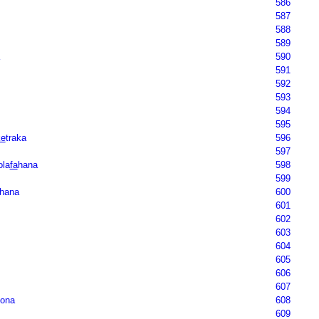
586
587
588
589
590
591
592
593
594
595
ke
traka
596
597
ola
fa
hana
598
599
hana
600
601
602
603
604
605
606
607
ona
608
609