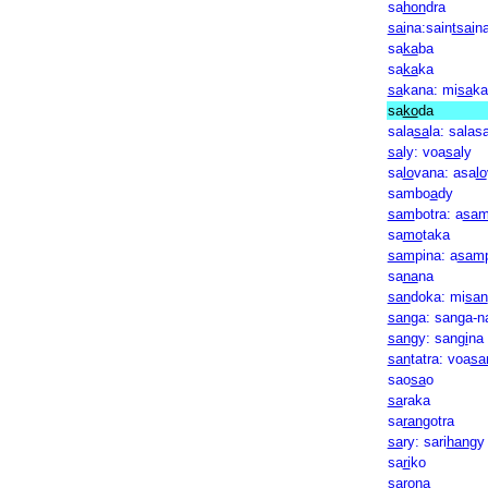
sa
hon
dra
sai
na:sain
tsai
n
sa
ka
ba
sa
ka
ka
sa
kana: mi
sa
ka
sa
ko
da
sala
sa
la: salas
sa
ly: voa
sa
ly
sa
lo
vana: asa
lo
sambo
a
dy
sam
botra: a
sa
sa
mo
taka
sam
pina: a
sam
sa
na
na
san
doka: mi
san
san
ga: sanga-n
san
gy: san
gi
na
san
tatra: voa
sa
sao
sa
o
sa
raka
sa
ran
gotra
sa
ry: sari
han
gy
sa
ri
ko
sa
rona