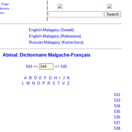
|
 Page
|
ibutors
|
ries
|
English-Malagasy (Sewell)
English-Malagasy (Rabearana)
Russian-Malagasy (Kartachova)
Abinal: Dictionnaire Malgache-Français
543 <=
=> 545
A
B
D
E
F
G
H
I
J
K
L
M
N
O
P
R
S
T
V
Z
532
533
534
535
536
537
538