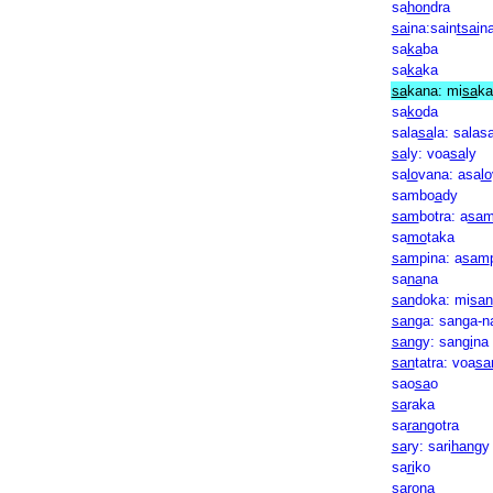
sa
hon
dra
sai
na:sain
tsai
n
sa
ka
ba
sa
ka
ka
sa
kana: mi
sa
ka
sa
ko
da
sala
sa
la: salas
sa
ly: voa
sa
ly
sa
lo
vana: asa
lo
sambo
a
dy
sam
botra: a
sa
sa
mo
taka
sam
pina: a
sam
sa
na
na
san
doka: mi
san
san
ga: sanga-n
san
gy: san
gi
na
san
tatra: voa
sa
sao
sa
o
sa
raka
sa
ran
gotra
sa
ry: sari
han
gy
sa
ri
ko
sa
rona