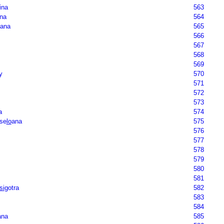
ina
563
ana
564
ana
565
566
567
568
569
y
570
571
572
573
a
574
ose
lo
ana
575
576
577
578
579
580
581
si
gotra
582
583
584
ana
585