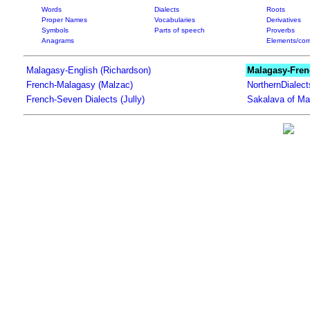
Words
Dialects
Roots
Proper Names
Vocabularies
Derivatives
Symbols
Parts of speech
Proverbs
Anagrams
Elements/com
Malagasy-English (Richardson)
Malagasy-Fren
French-Malagasy (Malzac)
NorthernDialec
French-Seven Dialects (Jully)
Sakalava of Ma