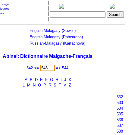
|
 Page
|
ibutors
|
ries
|
English-Malagasy (Sewell)
English-Malagasy (Rabearana)
Russian-Malagasy (Kartachova)
Abinal: Dictionnaire Malgache-Français
542 <=
=> 544
A
B
D
E
F
G
H
I
J
K
L
M
N
O
P
R
S
T
V
Z
532
533
534
535
536
537
538