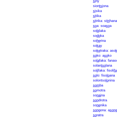
si
ny
sion
tsi
ona
si
sika
si
tika
si
trika: si
tri
hana
so
a: soa
so
a
so
bi
laka
so
do
ka
so
he
rina
so
ka
y
so
ke
traka: aso
so
ko: a
so
ko
so
la
faka: fanas
solan
tso
lana
so
li
faka: fisoli
fa
so
lo: fiso
lo
ana
solontso
lo
nina
som
ba
so
motra
so
nai
na
son
drotra
so
ne
nika
son
gona: a
son
g
so
ratra