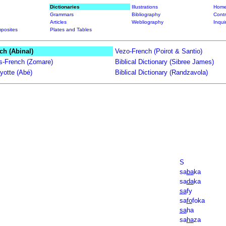
Dictionaries
Illustrations
Home
Grammars
Bibliography
Contr
Articles
Webliography
Inqui
posites
Plates and Tables
ch (Abinal)
Vezo-French (Poirot & Santio)
ts-French (Zomare)
Biblical Dictionary (Sibree James)
yotte (Abé)
Biblical Dictionary (Randzavola)
S
sa
ba
ka
sa
da
ka
sa
fy
sa
fo
foka
sa
ha
sa
ha
za