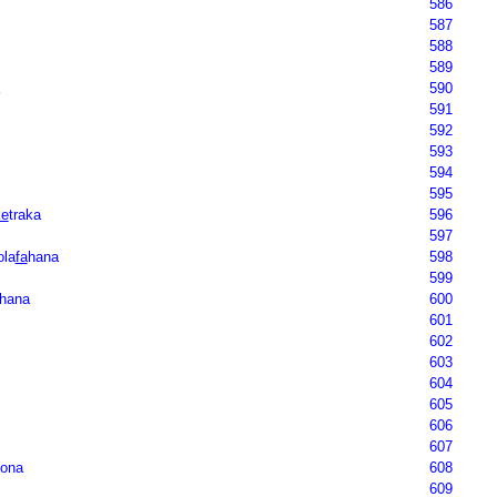
586
587
588
589
590
591
592
593
594
595
ke
traka
596
597
ola
fa
hana
598
599
hana
600
601
602
603
604
605
606
607
ona
608
609