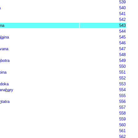
539
a
540
541
542
na
543
544
a
la
ina
545
546
vana
547
548
m
botra
549
550
pina
551
552
doka
553
ana
ha
ry
554
555
n
tatra
556
557
558
559
560
561
562