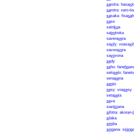
sa
rotra: hasa
ro
t
sa
rotra: saro-ti
sa
saka: fisa
sa
h
sa
so
satri
ko
a
sa
tro
troka
savera
ve
ra
sa
vi
ly: voasa
vi
l
savora
vo
ra
sa
vo
vona
se
dy
se
ho: fane
ho
an
selo
se
lo: fanel
sena
se
na
sen
to
se
sy: voa
se
sy
seta
se
ta
se
va
sian
tsi
ana
si
fotra: akoran-
t
si
laka
sim
ba
sin
gana: si
nin
g