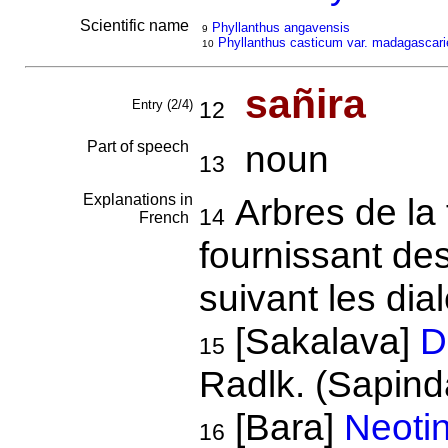
Scientific name
Phyllanthus angavensis
9
Phyllanthus casticum var. madagascari
10
sañira
Entry (2/4)
12
Part of speech
noun
13
Explanations in
Arbres de la
14
French
fournissant des
suivant les dia
[Sakalava]
D
15
Radlk. (Sapind
[Bara]
Neoti
16