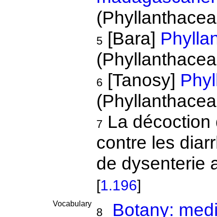
(Phyllanthacea
[Bara]
Phyllan
5
(Phyllanthacea
[Tanosy]
Phyl
6
(Phyllanthacea
La décoction 
7
contre les diar
de dysenterie 
[
1.196
]
Vocabulary
Botany: medi
8