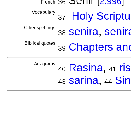
Senir
[
2.996
]
36
French
Vocabulary
Holy Scriptu
37
Other spellings
senira
,
senir
38
Biblical quotes
Chapters and
39
Anagrams
Rasina
,
ri
40
41
sarina
,
Sin
43
44