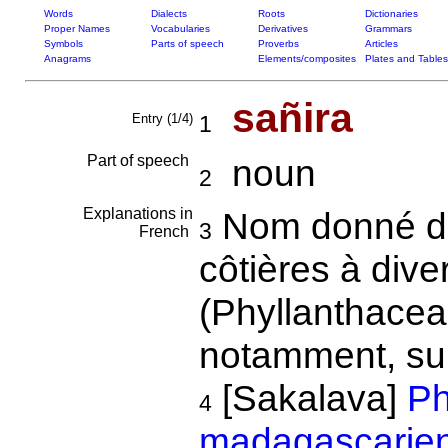
Words
Dialects
Roots
Dictionaries
Proper Names
Vocabularies
Derivatives
Grammars
Symbols
Parts of speech
Proverbs
Articles
Anagrams
Elements/composites
Plates and Tables
sañira
Entry (1/4)
1
Part of speech
noun
2
Explanations in
Nom donné da
3
French
côtières à dive
(Phyllanthacea
notamment, suiv
[Sakalava]
Ph
4
madagascarien