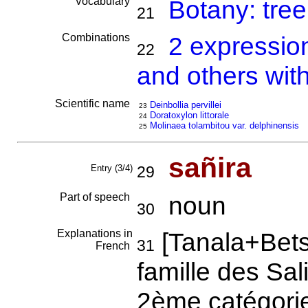
Vocabulary
Botany: tree
21
Combinations
2 expressio
22
and others wit
Scientific name
Deinbollia pervillei
23
Doratoxylon littorale
24
Molinaea tolambitou var. delphinensis
25
sañira
Entry (3/4)
29
Part of speech
noun
30
Explanations in
[Tanala+Betsi
31
French
famille des Sa
2ème catégorie 