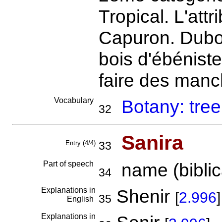
Tropical. L'att
Capuron. Dubo
bois d'ébéniste
faire des man
Vocabulary
Botany: tree
32
Sanira
Entry (4/4)
33
Part of speech
name (biblica
34
Explanations in
Shenir
[
2.996
]
35
English
Explanations in