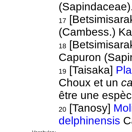
(Sapindaceae)
[Betsimisar
17
(Cambess.) Ka
[Betsimisara
18
Capuron (Sapi
[Taisaka]
Pla
19
Choux et un
ca
être une espèc
[Tanosy]
Mol
20
delphinensis
C