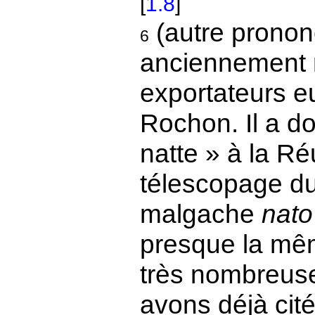
[
1.8
]
(autre pronon
6
anciennement r
exportateurs eu
Rochon. Il a d
natte » à la Ré
télescopage du 
malgache
nato
presque la mê
très nombreus
avons déjà cit