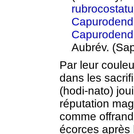
rubrocostat
Capurodend
Capurodendr
Aubrév. (Sa
Par leur couleu
dans les sacrif
(hodi-nato) jou
réputation magi
comme offrand
écorces après l