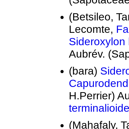
(Betsileo, T
Lecomte,
Fa
Sideroxylon 
Aubrév. (Sa
(bara)
Sider
Capurodendr
H.Perrier) A
terminalioid
(Mahafaly, 