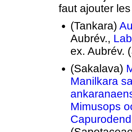
faut ajouter les
(Tankara)
Au
Aubrév.,
Lab
ex. Aubrév. 
(Sakalava)
M
Manilkara s
ankaranaensi
Mimusops oc
Capurodend
(Sapotaceae