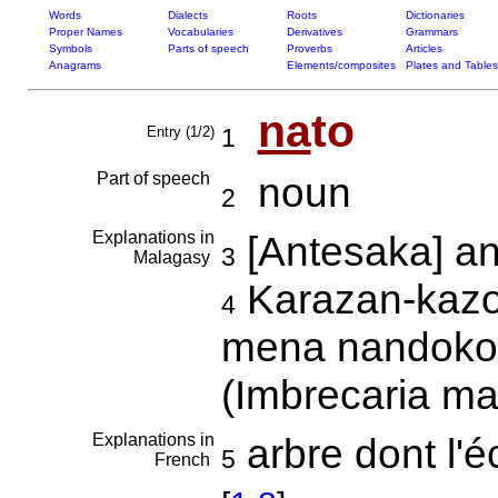
Words
Dialects
Roots
Dictionaries
Proper Names
Vocabularies
Derivatives
Grammars
Symbols
Parts of speech
Proverbs
Articles
Anagrams
Elements/composites
Plates and Tables
na
to
Entry (1/2)
1
Part of speech
noun
2
Explanations in
[Antesaka] a
3
Malagasy
Karazan-kazo 
4
mena nandoko
(Imbrecaria m
Explanations in
arbre dont l'
5
French