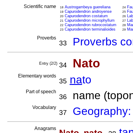
Scientific name
Austrogambeya guereliana
Fau
18
24
Capurodendron androyense
Fau
19
25
Capurodendron costatum
Lab
20
26
Capurodendron microphyllum
Lab
21
27
Capurodendron rubrocostatum
Man
22
28
Capurodendron terminalioides
Man
23
29
Proverbs
Proverbs co
33
Nato
Entry (2/2)
34
Elementary words
na
to
35
Part of speech
name (topon
36
Vocabulary
Geography:
37
Anagrams
,
ta
Nato, nato