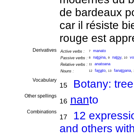
de bardeaux po
car il résiste b
rouge est appr
Derivatives
manato
Active verbs :
7
na
to
ina
,
na
to
y
,
vo
Passive verbs :
8
9
10
anatoana
Relative verbs :
11
fa
na
to
,
fana
to
ana
,
Nouns :
12
13
Vocabulary
Botany: tree
15
Other spellings
nan
to
16
Combinations
12 expressi
17
and others wit