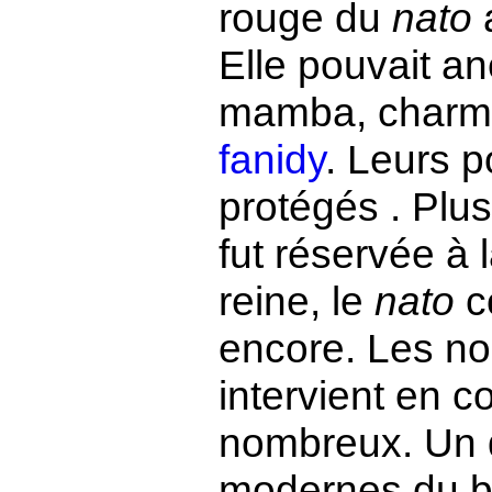
rouge du
nato
a
Elle pouvait an
mamba, charme 
fanidy
. Leurs p
protégés . Plus
fut réservée à 
reine, le
nato
c
encore. Les no
intervient en c
nombreux. Un 
modernes du b