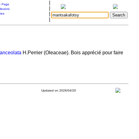
|
 Page
|
ibutors
|
ries
|
lanceolata
H.Perrier (Oleaceae). Bois apprécié pour faire
Updated on 2026/04/20