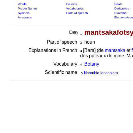
Words
Dialects
Roots
Proper Names
Vocabularies
Derivatives
Symbols
Parts of speech
Proverbs
Anagrams
Elements/com
mantsakafots
Entry
1
Part of speech
noun
2
Explanations in French
[Bara] (de
mantsaka
et
3
des poteaux de mine. Mais
Vocabulary
Botany
4
Scientific name
Noronhia lanceolata
5