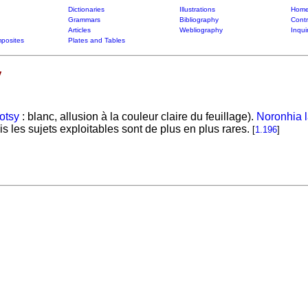
Dictionaries
Illustrations
Home
Grammars
Bibliography
Contr
Articles
Webliography
Inqui
posites
Plates and Tables
y
fotsy
: blanc, allusion à la couleur claire du feuillage).
Noronhia 
 les sujets exploitables sont de plus en plus rares.
[
1.196
]