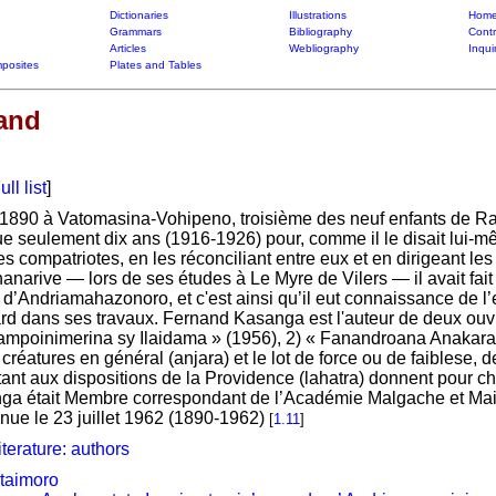
Dictionaries
Illustrations
Home
Grammars
Bibliography
Contr
Articles
Webliography
Inqui
posites
Plates and Tables
and
ull list
]
1890 à Vatomasina-Vohipeno, troisième des neuf enfants de Rabefi
que seulement dix ans (1916-1926) pour, comme il le disait lui-
es compatriotes, en les réconciliant entre eux et en dirigeant le
anarive — lors de ses études à Le Myre de Vilers — il avait fa
 d’Andriamahazonoro, et c'est ainsi qu’il eut connaissance de
s tard dans ses travaux. Fernand Kasanga est l'auteur de deux o
mpoinimerina sy Ilaidama » (1956), 2) « Fanandroana Anakara-ta
es créatures en général (anjara) et le lot de force ou de faibles
outant aux dispositions de la Providence (lahatra) donnent pour
nga était Membre correspondant de l’Académie Malgache et Ma
ue le 23 juillet 1962 (1890-1962)
[
1.11
]
iterature: authors
taimoro