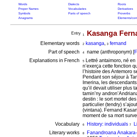
Words
Dialects
Roots
Proper Names
Vocabularies
Derivatives
Symbols
Parts of speech
Proverbs
Anagrams
Elements/com
Kasanga Fern
Entry
1
Elementary words
kasanga
,
fernand
2
3
Part of speech
name (anthroponym) [
F
4
Explanations in French
Lettré antaimoro, né en 
5
n’exerça cette fonction 
l’histoire des Antemoro s
Pendant son séjour à Tan
Imerina, les descendants
qu’il devait utiliser plu
tamin’ny andron’Andriana
destin : le sort mortel d
particulier (tendry) s’aj
(vintana). Fernand Kasa
moment de sa mort surven
Vocabulary
History: individuals
L
6
7
Literary works
Fanandroana Anakara-
8