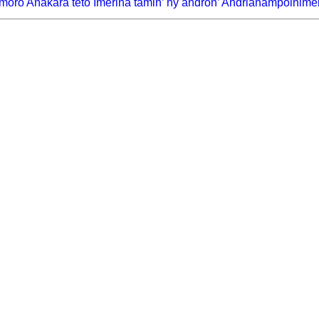
emoro Anakara teto Imerina tamin’ ny andron’ Andrianampoinimer