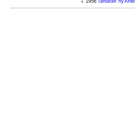
1956
Tantaran’ ny Ant
9