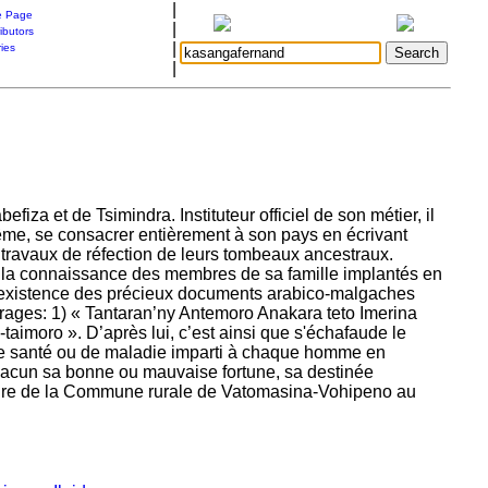
|
 Page
|
ibutors
|
ries
|
za et de Tsimindra. Instituteur officiel de son métier, il
même, se consacrer entièrement à son pays en écrivant
s travaux de réfection de leurs tombeaux ancestraux.
it la connaissance des membres de sa famille implantés en
 l’existence des précieux documents arabico-malgaches
uvrages: 1) « Tantaran’ny Antemoro Anakara teto Imerina
imoro ». D’après lui, c’est ainsi que s'échafaude le
e, de santé ou de maladie imparti à chaque homme en
 chacun sa bonne ou mauvaise fortune, sa destinée
ire de la Commune rurale de Vatomasina-Vohipeno au