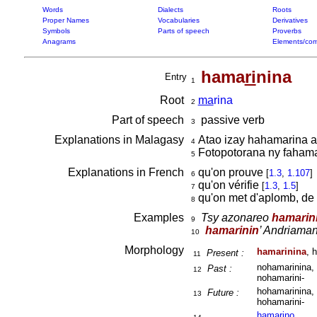
Words
Dialects
Roots
Proper Names
Vocabularies
Derivatives
Symbols
Parts of speech
Proverbs
Anagrams
Elements/com
hama
ri
nina
Entry
1
Root
ma
rina
2
Part of speech
passive verb
3
Explanations in Malagasy
Atao izay hahamarina 
4
Fotopotorana ny faham
5
Explanations in French
qu'on prouve
[
1.3
,
1.107
]
6
qu'on vérifie
[
1.3
,
1.5
]
7
qu'on met d'aplomb, de n
8
Examples
Tsy azonareo
hamarin
9
hamarinin
’ Andriaman
10
Morphology
hamarinina
, 
Present :
11
nohamarinina, 
Past :
12
nohamarini-
hohamarinina, 
Future :
13
hohamarini-
hama
ri
no