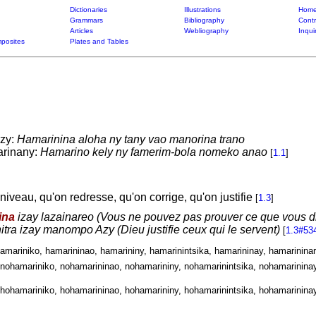
Dictionaries
Illustrations
Home
Grammars
Bibliography
Contr
Articles
Webliography
Inqui
posites
Plates and Tables
azy:
Hamarinina aloha ny tany vao manorina trano
arinany:
Hamarino kely ny famerim-bola nomeko anao
[
1.1
]
iveau, qu'on redresse, qu'on corrige, qu'on justifie
[
1.3
]
ina
izay lazainareo (Vous ne pouvez pas prouver ce que vous di
itra izay manompo Azy (Dieu justifie ceux qui le servent)
[
1.3#53
hamariniko, hamarininao, hamarininy, hamarinintsika, hamarininay, hamarininar
nohamariniko, nohamarininao, nohamarininy, nohamarinintsika, nohamarininay
hohamariniko, hohamarininao, hohamarininy, hohamarinintsika, hohamarininay