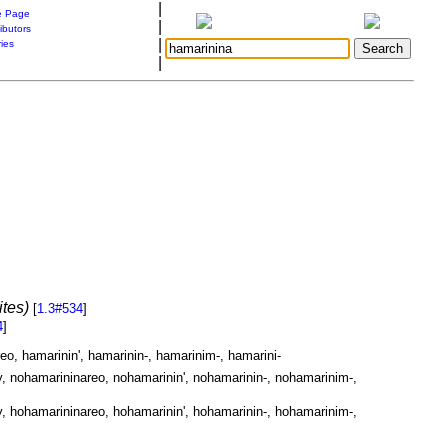
|
 Page
|
ibutors
|
ries
|
tes)
[
1.3#534
]
4
]
eo, hamarinin', hamarinin-, hamarinim-, hamarini-
, nohamarininareo, nohamarinin', nohamarinin-, nohamarinim-,
, hohamarininareo, hohamarinin', hohamarinin-, hohamarinim-,