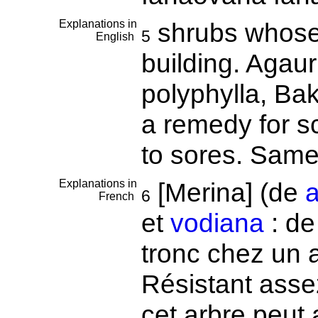
Explanations in
shrubs whose 
5
English
building. Agauri
polyphylla, Bak
a remedy for s
to sores. Sam
Explanations in
[Merina] (de
a
6
French
et
vodiana
: d
tronc chez un 
Résistant asse
cet arbre peut