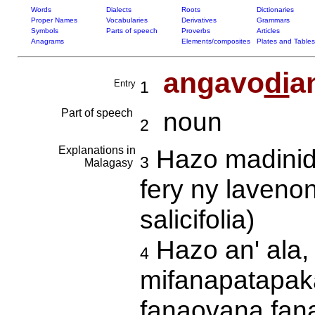
Words
Dialects
Roots
Dictionaries
Proper Names
Vocabularies
Derivatives
Grammars
Symbols
Parts of speech
Proverbs
Articles
Anagrams
Elements/composites
Plates and Tables
angavo
di
a
Entry
1
Part of speech
noun
2
Explanations in
Hazo madinidi
3
Malagasy
fery ny laveno
salicifolia)
Hazo an' ala
4
mifanapatapaka
fanaovana fana