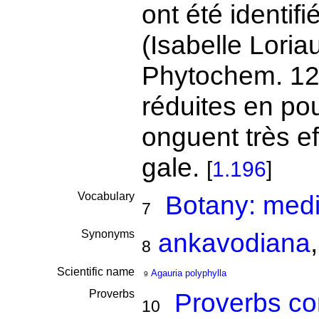
ont été identif
(Isabelle Loria
Phytochem. 12 
réduites en po
onguent très ef
gale.
[
1.196
]
Vocabulary
Botany: medi
7
Synonyms
ankavodiana
8
Scientific name
Agauria polyphylla
9
Proverbs
Proverbs co
10