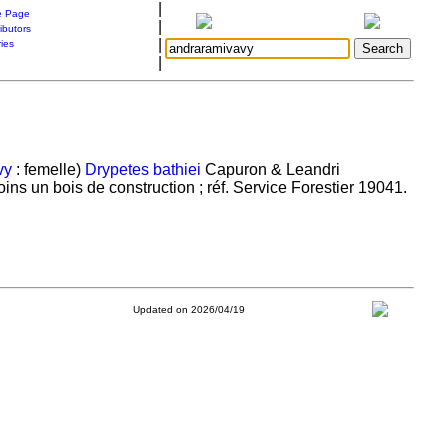
|
 Page
|
ibutors
|
ries
|
vy
: femelle)
Drypetes bathiei
Capuron & Leandri
ns un bois de construction ; réf. Service Forestier 19041.
Updated on 2026/04/19