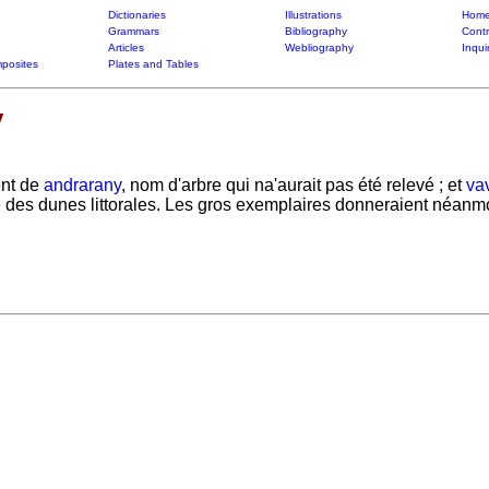
Dictionaries
Illustrations
Home
Grammars
Bibliography
Contr
Articles
Webliography
Inqui
posites
Plates and Tables
y
ent de
andrarany
, nom d'arbre qui na'aurait pas été relevé ; et
va
 des dunes littorales. Les gros exemplaires donneraient néanmoi