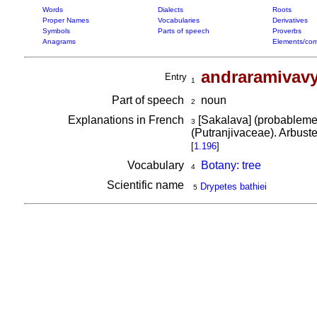
Words
Dialects
Roots
Proper Names
Vocabularies
Derivatives
Symbols
Parts of speech
Proverbs
Anagrams
Elements/com
andraramivav
Entry
1
Part of speech
noun
2
Explanations in French
[Sakalava] (probablem
3
(Putranjivaceae). Arbuste
[
1.196
]
Vocabulary
Botany: tree
4
Scientific name
Drypetes bathiei
5