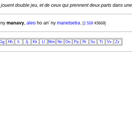
 jouent double jeu, et de ceux qui prennent deux parts dans une 
ny
manavy
,
aleo
ho an' ny
manetsetra
.
[
2.558
#3669]
Gg
Hh
Ii
Jj
Kk
Ll
Mm
Nn
Oo
Pp
Rr
Ss
Tt
Vv
Zz