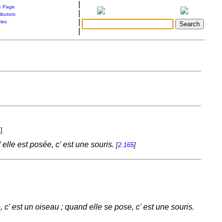
|
 Page
|
ibutors
|
ries
|
]
lle est posée, c' est une souris.
[
2.165
]
c' est un oiseau ; quand elle se pose, c' est une souris.