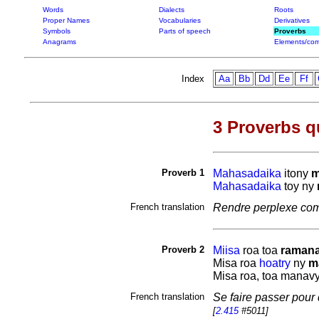
Words
Dialects
Roots
Proper Names
Vocabularies
Derivatives
Symbols
Parts of speech
Proverbs
Anagrams
Elements/com
Index
Aa
Bb
Dd
Ee
Ff
3 Proverbs q
Proverb 1
Mahasadaika
itony
m
Mahasadaika
toy ny
French translation
Rendre perplexe comm
Proverb 2
Miisa
roa toa
raman
Misa roa
hoatry
ny
m
Misa roa, toa manav
French translation
Se faire passer pour 
[
2.415
#5011]