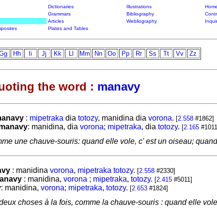
Dictionaries
Illustrations
Home
Grammars
Bibliography
Contr
Articles
Webliography
Inqui
posites
Plates and Tables
Gg
Hh
Ii
Jj
Kk
Ll
Mm
Nn
Oo
Pp
Rr
Ss
Tt
Vv
Zz
uoting the word :
manavy
anavy
:
mipetraka
dia
totozy
, manidina dia
vorona
.
[
2.558
#1862]
manavy
: manidina, dia
vorona
;
mipetraka
, dia
totozy
.
[
2.165
#1011
e une chauve-souris: quand elle vole, c' est un oiseau; quand e
avy
: manidina
vorona
,
mipetraka
totozy
.
[
2.558
#2330]
anavy
: manidina,
vorona
;
mipetraka
,
totozy
.
[
2.415
#5011]
y: manidina,
vorona
;
mipetraka
,
totozy
.
[
2.653
#1824]
deux choses à la fois, comme la chauve-souris : quand elle vole, 