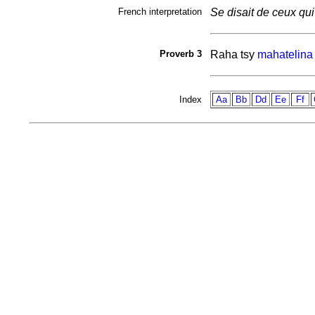
French interpretation
Se disait de ceux qui
Proverb 3
Raha tsy
mahatelina
Index
Aa
Bb
Dd
Ee
Ff