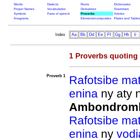
Words
Dialects
Roots
Dictionaries
Proper Names
Vocabularies
Derivatives
Grammars
Symbols
Parts of speech
Proverbs
Articles
Anagrams
Elements/composites
Plates and Tables
Index
Aa
Bb
Dd
Ee
Ff
Gg
Hh
Ii
1 Proverbs quoting
Proverb 1
Rafotsibe
ma
enina
ny aty 
Ambondrom
Rafotsibe
ma
enina
ny
vod