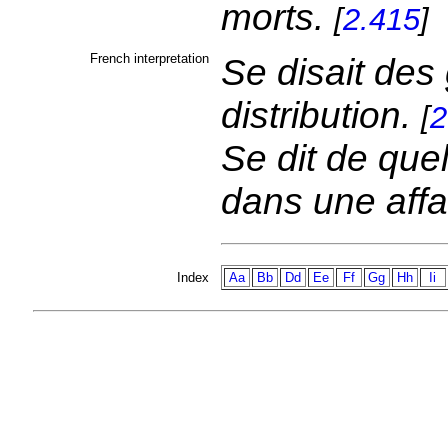
morts.
[
2.415
]
French interpretation
Se disait des
distribution.
[
2
Se dit de que
dans une affa
Index
Aa
Bb
Dd
Ee
Ff
Gg
Hh
Ii