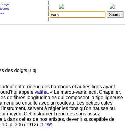
|
 Page
|
ibutors
|
ries
|
es des doigts
[
1.3
]
surtout entre-noeud des bambous et autres tiges ayant
jourd'hui appelé
valiha
. « Le marou-vané, écrit Chapelier,
ées de fibres longitudinales qui composent la tige ligneuse
n amenuise ensuite avec un couteau. Les petites cales
l'instrument, servent à régler les tons qu'on hausse ou
leur moyen. Cet instrument rend des sons assez
it, dans celles de nos artistes, devenir susceptible de
 10, p. 306 (1912).
[
1.196
]