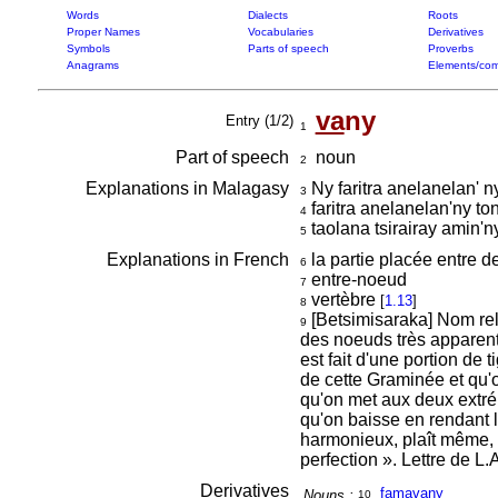
Words
Dialects
Roots
Proper Names
Vocabularies
Derivatives
Symbols
Parts of speech
Proverbs
Anagrams
Elements/com
va
ny
Entry (1/2)
1
Part of speech
noun
2
Explanations in Malagasy
Ny faritra anelanelan' n
3
faritra anelanelan'ny t
4
taolana tsirairay amin
5
Explanations in French
la partie placée entre
6
entre-noeud
7
vertèbre
[
1.13
]
8
[Betsimisaraka] Nom rel
9
des noeuds très apparen
est fait d'une portion de
de cette Graminée et qu'o
qu'on met aux deux extrém
qu'on baisse en rendant 
harmonieux, plaît même, l
perfection ». Lettre de L
Derivatives
fama
va
ny
Nouns :
10