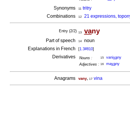
Synonyms
tritry
11
Combinations
21 expressions, topon
12
va
ny
Entry (2/2)
13
Part of speech
noun
14
Explanations in French
[
1.3#810
]
Derivatives
vani
va
ny
Nouns :
15
ma
va
ny
Adjectives :
16
Anagrams
,
vina
vany
17