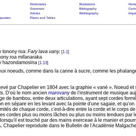
Dictionaries
Illustrations
Home
Grammars
Bibliography
Contr
Articles
Webliography
Inqui
posites
Plates and Tables
y tonony roa:
Fary lava vany.
[
1.1
]
onony roa mifanaraka
'ny hazondamosina
[
1.13
]
 deux noeuds, comme dans la canne à sucre, comme les phalang
evé par Chapelier en 1804 avec la graphie « vané ». Noeud et 
ts. D'où le nom ancien
marovan
y de l'instrument de musique au
 tige de bambou, entre deux articulations, ayant sept cordes form
n en sépare en les levant avec la pointe d'une sagaie, et qu'o
ités de chaque corde, c'est-à-dire entre la corde et le corps de 
les cordes plus ou moins lâches ou plus ou moins tendues par 
orsqu'il est touché par des mains exerceae à le manier et pourra
.A. Chapelier reproduite dans le Bulletin de l'Académie Malgache