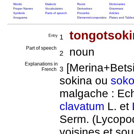
Words
Dialects
Roots
Dictionaries
Proper Names
Vocabularies
Derivatives
Grammars
Symbols
Parts of speech
Proverbs
Articles
Anagrams
Elements/composites
Plates and Tables
tongotsoki
Entry
1
Part of speech
noun
2
Explanations in
[Merina+Betsi
3
French
sokina ou
sok
malgache : Echi
clavatum
L. et
Serm. (Lycopo
voisines et so