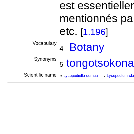
est essentiell
mentionnés pa
etc.
[
1.196
]
Vocabulary
Botany
4
Synonyms
tongotsokona
5
Scientific name
Lycopodiella cernua
Lycopodium cl
6
7