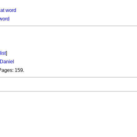
hat word
 word
list
]
Daniel
Pages: 159.