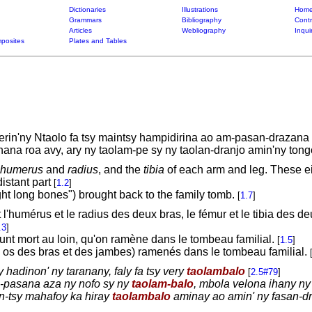
Dictionaries
Illustrations
Home
Grammars
Bibliography
Contr
Articles
Webliography
Inqui
posites
Plates and Tables
erin'ny Ntaolo fa tsy maintsy hampidirina ao am-pasan-drazana r
nana roa avy, ary ny taolam-pe sy ny taolan-dranjo amin'ny tong
humerus
and
radius
, and the
tibia
of each arm and leg. These ei
istant part
[
1.2
]
ht long bones") brought back to the family tomb.
[
1.7
]
l'humérus et le radius des deux bras, le fémur et le tibia des d
.3
]
nt mort au loin, qu'on ramène dans le tombeau familial.
[
1.5
]
 os des bras et des jambes) ramenés dans le tombeau familial.
sy hadinon' ny taranany, faly fa tsy very
taolambalo
[
2.5#79
]
m-pasana aza ny nofo sy ny
taolam-balo
, mbola velona ihany ny
n-tsy mahafoy ka hiray
taolambalo
aminay ao amin' ny fasan-dr