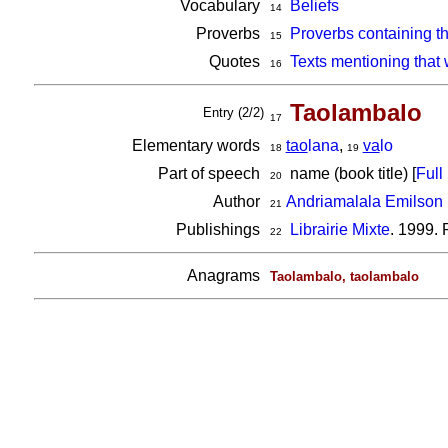
Vocabulary
Beliefs
14
Proverbs
Proverbs containing t
15
Quotes
Texts mentioning that
16
Taolambalo
Entry (2/2)
17
Elementary words
tao
lana
,
va
lo
18
19
Part of speech
name (book title) [
Full 
20
Author
Andriamalala Emilson 
21
Publishings
Librairie Mixte
. 1999. 
22
Anagrams
Taolambalo, taolambalo