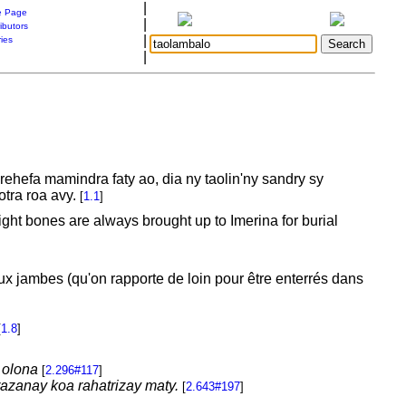
|
 Page
|
ibutors
|
ries
|
ehefa mamindra faty ao, dia ny taolin'ny sandry sy
otra roa avy.
[
1.1
]
ght bones are always brought up to Imerina for burial
eux jambes (qu'on rapporte de loin pour être enterrés dans
[
1.8
]
 olona
[
2.296#117
]
azanay koa rahatrizay maty.
[
2.643#197
]