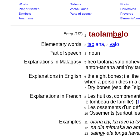
Words
Dialects
Roots
Proper Names
Vocabularies
Derivatives
Symbols
Parts of speech
Proverbs
Anagrams
Elements/com
taolam
ba
lo
Entry (1/2)
1
Elementary words
tao
lana
,
va
lo
2
3
Part of speech
noun
4
Explanations in Malagasy
Ireo taolana valo nohev
5
lanton-tanana amin'ny ta
Explanations in English
the eight bones; i.e. the
6
when a person dies in a d
Dry bones (esp. the "eig
7
Explanations in French
Les huit os, comprenant 
8
le tombeau de famille).
[
1
Les ossements d'un défu
9
Ossements (surtout les
10
Examples
olona izy, ka ravo fa t
11
na dia miraraka ao a
12
saingy efa tonga hava
13