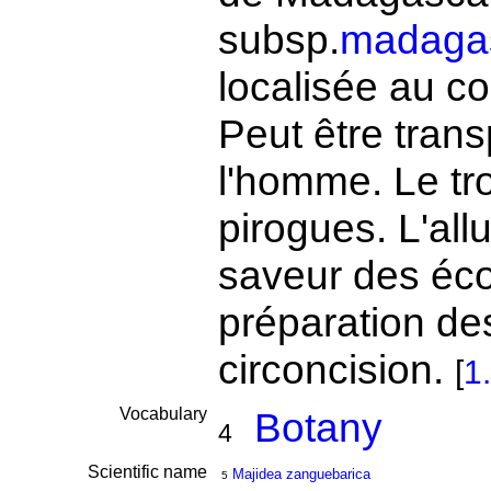
subsp.
madagas
localisée au co
Peut être tran
l'homme. Le tro
pirogues. L'all
saveur des éco
préparation des
circoncision.
[
1
Vocabulary
Botany
4
Scientific name
Majidea zanguebarica
5