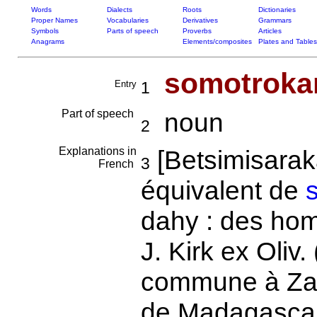
Words
Dialects
Roots
Dictionaries
Proper Names
Vocabularies
Derivatives
Grammars
Symbols
Parts of speech
Proverbs
Articles
Anagrams
Elements/composites
Plates and Tables
somotroka
Entry
1
Part of speech
noun
2
Explanations in
[Betsimisarak
3
French
équivalent de
dahy : des ho
J. Kirk ex Oli
commune à Zanz
de Madagascar 