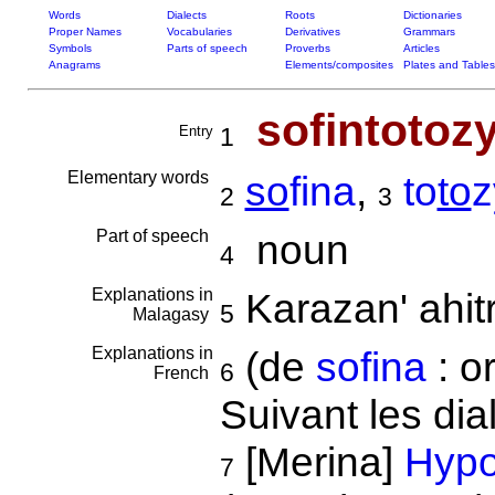
Words
Dialects
Roots
Dictionaries
Proper Names
Vocabularies
Derivatives
Grammars
Symbols
Parts of speech
Proverbs
Articles
Anagrams
Elements/composites
Plates and Tables
sofintotoz
Entry
1
Elementary words
so
fina
,
to
to
z
2
3
Part of speech
noun
4
Explanations in
Karazan' ahit
5
Malagasy
Explanations in
(de
sofina
: or
6
French
Suivant les dia
[Merina]
Hypo
7