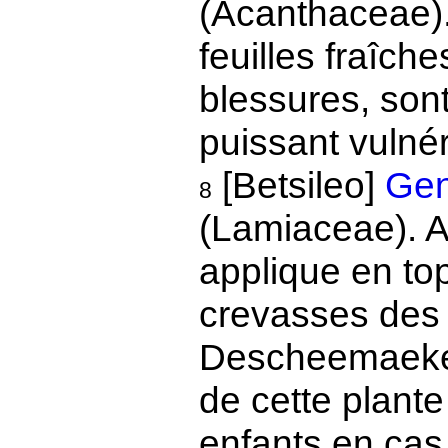
(Acanthaceae).
feuilles fraîch
blessures, so
puissant vulnér
[Betsileo]
Gen
8
(Lamiaceae). Au
applique en top
crevasses des 
Descheemaeker
de cette plante
enfants en cas