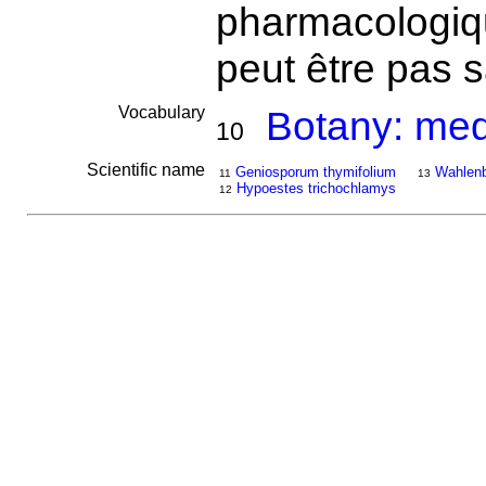
pharmacologiqu
peut être pas 
Vocabulary
Botany: medi
10
Scientific name
Geniosporum thymifolium
Wahlenb
11
13
Hypoestes trichochlamys
12