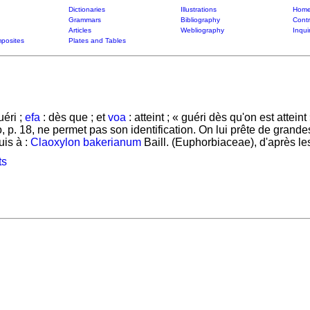
Dictionaries
Illustrations
Home
Grammars
Bibliography
Contr
Articles
Webliography
Inqui
posites
Plates and Tables
uéri ;
efa
: dès que ; et
voa
: atteint ; « guéri dès qu'on est atte
 p. 18, ne permet pas son identification. On lui prête de grand
uis à :
Claoxylon bakerianum
Baill. (Euphorbiaceae), d'après 
ts