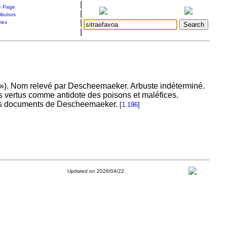
|
 Page
|
ibutors
|
ries
|
int »). Nom relevé par Descheemaeker. Arbuste indéterminé.
es vertus comme antidote des poisons et maléfices.
les documents de Descheemaeker.
[
1.196
]
Updated on 2026/04/22