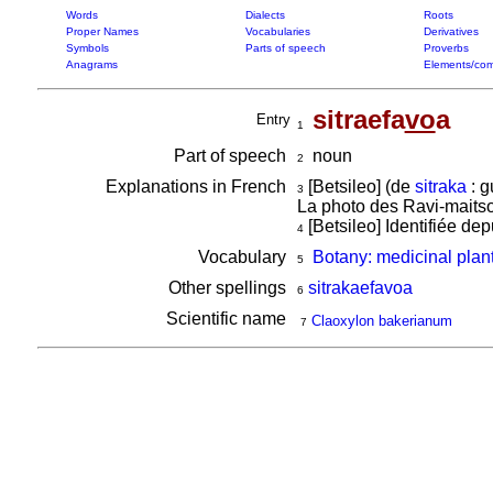
Words
Dialects
Roots
Proper Names
Vocabularies
Derivatives
Symbols
Parts of speech
Proverbs
Anagrams
Elements/com
sitraefa
vo
a
Entry
1
Part of speech
noun
2
Explanations in French
[Betsileo] (de
sitraka
: g
3
La photo des Ravi-maitso,
[Betsileo] Identifiée dep
4
Vocabulary
Botany: medicinal plan
5
Other spellings
sitrakaefavoa
6
Scientific name
Claoxylon bakerianum
7