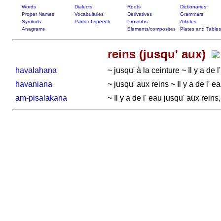
Words
Dialects
Roots
Dictionaries
Proper Names
Vocabularies
Derivatives
Grammars
Symbols
Parts of speech
Proverbs
Articles
Anagrams
Elements/composites
Plates and Tables
reins (jusqu' aux)
havalahana
~ jusqu' à la ceinture ~ Il y a de
havaniana
~ jusqu' aux reins ~ Il y a de l' 
am-pisalakana
~ Il y a de l' eau jusqu' aux rein