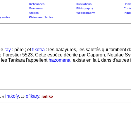
Dictionaries
Illustrations
Home
Grammars
Bibliography
Contr
Articles
Webliography
Inqui
posites
Plates and Tables
de
ray
: père ; et
fikotra
: les balayures, les saletés qui tombent d
e Forestier 5523. Cette espèce décrite par Capuron, Notulae Sys
les Tankara l'appellent
hazomena
, existe en fait, dans d'autres 
,
irakofy
,
ofikary
,
raifiko
9
10