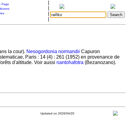
|
 Page
|
ibutors
|
ries
|
ans la cour).
Nesogordonia normandii
Capuron
tematicae, Paris : 14 (4) : 261 (1952) en provenance de
forêts d'altitude. Voir aussi
nantohafotra
(Bezanozano).
Updated on 2026/04/20