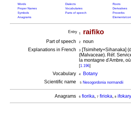
Words
Dialects
Roots
Proper Names
Vocabularies
Derivatives
Symbols
Parts of speech
Proverbs
Anagrams
Elements/com
raifiko
Entry
1
Part of speech
noun
2
Explanations in French
[Tsimihety+Sihanaka] (
3
(Malvaceae). Réf. Servic
la montagne d'Ambre, où 
[
1.196
]
Vocabulary
Botany
4
Scientific name
Nesogordonia normandii
5
Anagrams
fiorika
,
firioka
,
ifokary
6
7
8