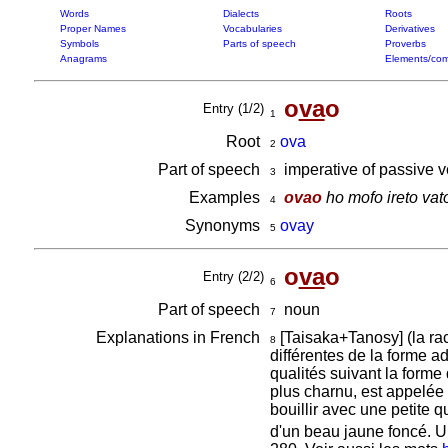
Words
Dialects
Roots
Proper Names
Vocabularies
Derivatives
Symbols
Parts of speech
Proverbs
Anagrams
Elements/com
o
va
o
Entry (1/2)
1
Root
ova
2
Part of speech
imperative of passive 
3
Examples
ovao
ho mofo ireto vat
4
Synonyms
ovay
5
o
va
o
Entry (2/2)
6
Part of speech
noun
7
Explanations in French
[Taisaka+Tanosy] (la ra
8
différentes de la forme ad
qualités suivant la forme 
plus charnu, est appelée
bouillir avec une petite 
d'un beau jaune foncé. 