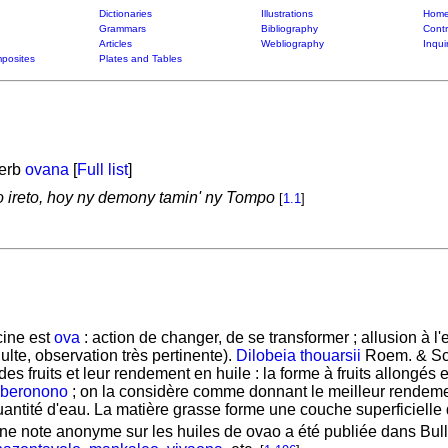
Dictionaries
Illustrations
Home
Grammars
Bibliography
Contr
Articles
Webliography
Inqui
posites
Plates and Tables
verb
ovana
[
Full list
]
o ireto, hoy ny demony tamin' ny Tompo
[
1.1
]
cine est
ova
: action de changer, de se transformer ; allusion à l'
ulte, observation très pertinente).
Dilobeia thouarsii
Roem. & Sch
des fruits et leur rendement en huile : la forme à fruits allongés
beronono
; on la considère comme donnant le meilleur rendement 
quantité d'eau. La matière grasse forme une couche superficielle 
Une note anonyme sur les huiles de ovao a été publiée dans B