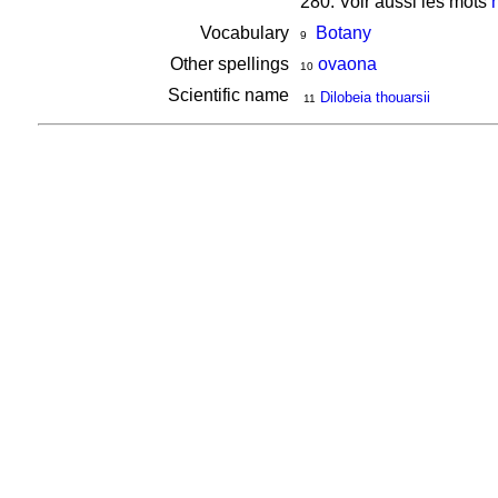
280. Voir aussi les mots
Vocabulary
Botany
9
Other spellings
ovaona
10
Scientific name
Dilobeia thouarsii
11