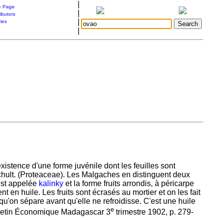
|
 Page
|
ibutors
|
ries
|
existence d'une forme juvénile dont les feuilles sont
ult. (Proteaceae). Les Malgaches en distinguent deux
 est appelée
kalinky
et la forme fruits arrondis, à péricarpe
en huile. Les fruits sont écrasés au mortier et on les fait
qu'on sépare avant qu'elle ne refroidisse. C'est une huile
e
ulletin Économique Madagascar 3
trimestre 1902, p. 279-