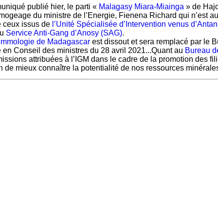
iqué publié hier, le parti «
Malagasy Miara-Miainga
» de Hajo
imogeage du ministre de l’Energie, Fienena Richard qui n’est aut
 ceux issus de
l’Unité Spécialisée d’Intervention venus d’Anta
du
Service Anti-Gang d’Anosy (SAG)
.
 Gemmologie de Madagascar
est dissout et sera remplacé par le
e en Conseil des ministres du 28 avril 2021...
Quant au
Bureau d
ssions attribuées à l’IGM dans le cadre de la promotion des filiè
 de mieux connaître la potentialité de nos ressources minérale