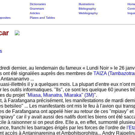
Dictionaries
Illustrations
Home
Grammars
Bibliography
Contr
Articles
Webliography
Inqui
posites
Plates and Tables
car
s
edi dernier, au lendemain du fameux « Lundi Noir » le 26 janvie
ns ont été signalées auprès des membres de
TAIZA (Tambazotran
 Antananarivo ...
quasi-illettrés il y a quelques mois. La plupart d'entre eux n'ont
les outils informatiques. "Ils", ce sont les quelque 60 jeunes tr
es du projet "
Miasa, Mianatra, Miaraka" (3M)
".
, à Farafangana précisément, les manifestations de mardi derni
es betsileo" ... Les manifestants ont mis le feu à l'avion qui tra
s de Farafangana ont appelé hier au retour de ces "mpiavy" et p
mpiavy" car il y avait aussi des natifs dont les biens ont été sac
icile à raisonner si on peut dire. Elle a, en effet, surmonté plusi
nce, franchi les barrages érigés par les forces de l'ordre de
l'E
t accès à Antaninarenina et Ambohitsorohitra... Andry Rajoelina