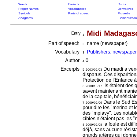
Words
Dialects
Roots
Proper Names
Vocabularies
Derivatives
Symbols
Parts of speech
Proverbs
Anagrams
Elements/com
Midi Madagas
Entry
1
Part of speech
name (newspaper)
2
Vocabulary
Publishers, newspaper
3
Author
0
4
Excerpts
Du mardi à vendr
5
2003/02/03
disparus. Ces disparitio
Protection de l'Enfance à
Ils étaient des 
6
2008/10/17
savent maintenant manier 
de la capitale, bénéficiair
Dans le Sud Est
7
2009/02/06
pour dire les "merina et l
des "mpiavy". Les notable
cibles n'étaient pas les "
la foule est diff
8
2009/02/08
déjà, sans aucune résista
grands artères qui donnen