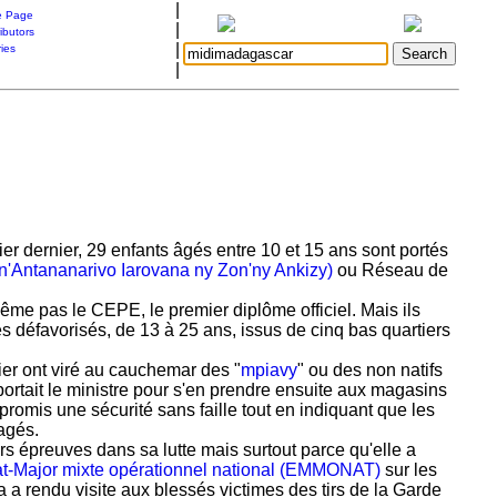
|
 Page
|
ibutors
|
ries
|
r dernier, 29 enfants âgés entre 10 et 15 ans sont portés
'Antananarivo Iarovana ny Zon'ny Ankizy)
ou Réseau de
 même pas le CEPE, le premier diplôme officiel. Mais ils
ès défavorisés, de 13 à 25 ans, issus de cinq bas quartiers
er ont viré au cauchemar des "
mpiavy
" ou des non natifs
nsportait le ministre pour s'en prendre ensuite aux magasins
romis une sécurité sans faille tout en indiquant que les
cagés.
eurs épreuves dans sa lutte mais surtout parce qu'elle a
tat-Major mixte opérationnel national (EMMONAT)
sur les
 a rendu visite aux blessés victimes des tirs de la Garde