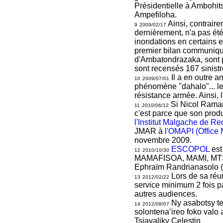
Présidentielle à Ambohits
Ampefiloha.
Ainsi, contrair
9
2009/02/17
dernièrement, n'a pas été
inondations en certains e
premier bilan communiqu
d'Ambatondrazaka, sont 
sont recensés 167 sinist
Il a en outre a
10
2009/07/01
phénomène "dahalo"... le
résistance armée. Ainsi, 
Si Nicol Ramaro
11
2010/06/12
c'est parce que son produ
l'Institut Malgache de R
JMAR à
l'OMAPI (Office 
novembre 2009.
ESCOPOL
est
12
2010/10/30
MAMAFISOA, MAMI, MTS, 
Ephraïm Randrianasolo 
Lors de sa réun
13
2012/02/22
service minimum 2 fois pa
autres audiences.
Ny asabotsy teo
14
2012/08/07
solontena’ireo foko valo
Tsiavaliky Celestin