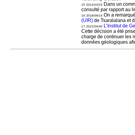
Dans un commun
15
2014/10/23
consulté par rapport au l
On a remarqué
16
2016/06/14
(UIR)
de Tsaralalana et 
L’Institut de
17
2021/04/30
Cette décision a été pris
charge de continuer les mi
données géologiques afin