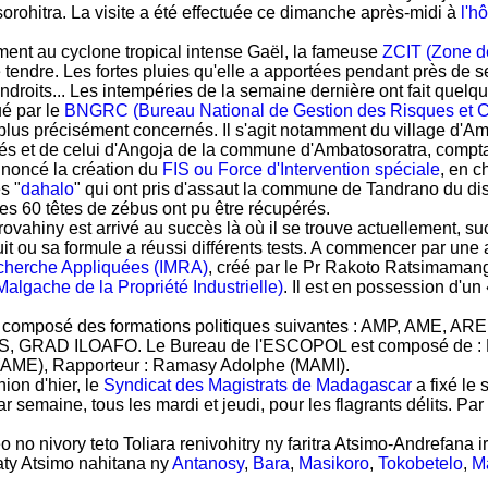
orohitra. La visite a été effectuée ce dimanche après-midi à
l'h
ement au cyclone tropical intense Gaël, la fameuse
ZCIT (Zone de
 tendre. Les fortes pluies qu'elle a apportées pendant près de s
ndroits... Les intempéries de la semaine dernière ont fait quelq
é par le
BNGRC (Bureau National de Gestion des Risques et C
plus précisément concernés. Il s'agit notamment du village 
rés et de celui d'Angoja de la commune d'Ambatosoratra, compta
nnoncé la création du
FIS ou Force d'Intervention spéciale
, en c
s "
dahalo
" qui ont pris d'assaut la commune de Tandrano du dis
les 60 têtes de zébus ont pu être récupérés.
vahiny est arrivé au succès là où il se trouve actuellement, su
it ou sa formule a réussi différents tests. A commencer par une a
echerche Appliquées (IMRA)
, créé par le Pr Rakoto Ratsimamang
Malgache de la Propriété Industrielle)
. Il est en possession d'un
 composé des formations politiques suivantes : AMP, AME, 
GRAD ILOAFO. Le Bureau de l'ESCOPOL est composé de : Prés
(AME), Rapporteur : Ramasy Adolphe (MAMI).
ion d'hier, le
Syndicat des Magistrats de Madagascar
a fixé le 
r semaine, tous les mardi et jeudi, pour les flagrants délits. Par
 no nivory teto Toliara renivohitry ny faritra Atsimo-Andrefana
 aty Atsimo nahitana ny
Antanosy
,
Bara
,
Masikoro
,
Tokobetelo
,
M