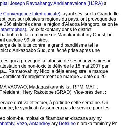
ôpital Joseph Ravoahangy Andrianavalona (HJRA)
à
 Convergence Intertropicale)
, ayant sévi sur la Grande Île
ept jours sur plusieurs régions du pays, ont provoqué des
ue 266 sinistrés dans la région d'Alaotra Mangoro, selon le
atastrophes)
. Deux fokontany dans le district
d'Ambaiboho de la commune de Manakambahiny Ouest, où
nt quelque 99 sinistrés.
harge de la lutte contre le grand banditisme tel le
trict d'Ankazoabo Sud, ont lâché prise après une
ccès qui a provoqué la jalousie de ses « adversaires »,
ttestation de non-toxicité délivrée le 18 mai 2007 par
a... Ramarovahiny Nicol a déjà enregistré la marque
 « certificat d'enregistrement de marque » daté du 20
AREMA VAOVAO, Madagasikarantsika, RPM, MAFI,
ident : Hery Rakotobe (GRAD), Vice-président :
service qu'il va effectuer, à partir de cette semaine. Un
 contre, le syndicat n'assumera pas le service pour les
 ireo olom-be, mpitarika fikambanan-drazana ary ny
ahafaly
,
Vezo
,
Antandroy
ary
Betsileo
niaraka tamin’ny Pr