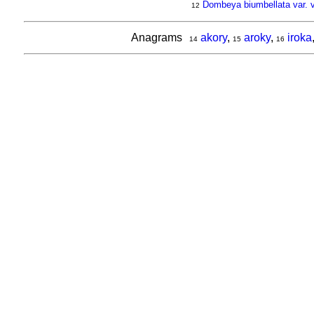
Dombeya biumbellata var. vi
12
Anagrams
akory
,
aroky
,
iroka
14
15
16