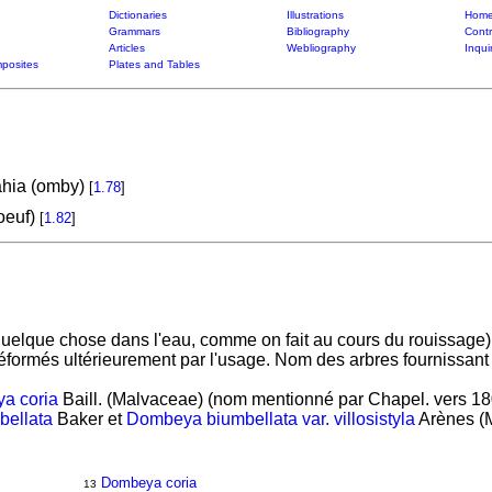
Dictionaries
Illustrations
Home
Grammars
Bibliography
Contr
Articles
Webliography
Inqui
posites
Plates and Tables
ahia (omby)
[
1.78
]
oeuf)
[
1.82
]
 quelque chose dans l'eau, comme on fait au cours du rouissage).
déformés ultérieurement par l'usage. Nom des arbres fournissant d
a coria
Baill. (Malvaceae) (nom mentionné par Chapel. vers 180
ellata
Baker et
Dombeya biumbellata var. villosistyla
Arènes (M
Dombeya coria
13