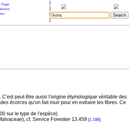
|
 Page
|
ibutors
|
ries
|
 C'est peut être aussi l'origine étymologique véritable des
es écorces qu'on fait rouir pour en extraire les fibres. Ce
0 sur le type de l'espèce)
alvaceae), cf. Service Forestier 13.459
[
1.196
]