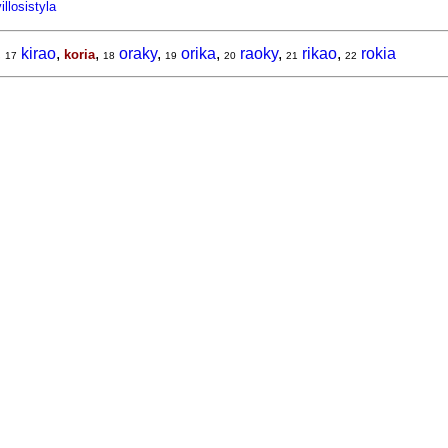
llosistyla
,
kirao
,
,
oraky
,
orika
,
raoky
,
rikao
,
rokia
koria
17
18
19
20
21
22