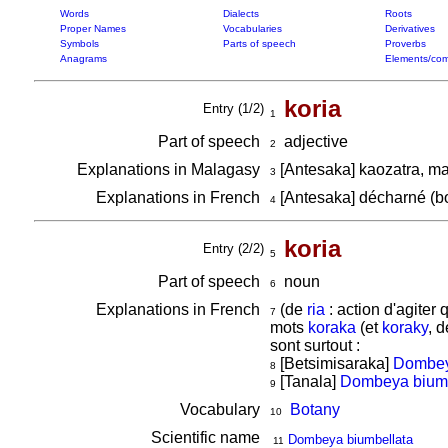
Words
Dialects
Roots
Proper Names
Vocabularies
Derivatives
Symbols
Parts of speech
Proverbs
Anagrams
Elements/com
koria
Entry (1/2)
1
Part of speech
adjective
2
Explanations in Malagasy
[Antesaka] kaozatra, m
3
Explanations in French
[Antesaka] décharné (b
4
koria
Entry (2/2)
5
Part of speech
noun
6
Explanations in French
(de
ria
: action d'agiter
7
mots
koraka
(et
koraky
, 
sont surtout :
[Betsimisaraka]
Dombey
8
[Tanala]
Dombeya biumb
9
Vocabulary
Botany
10
Scientific name
Dombeya biumbellata
11