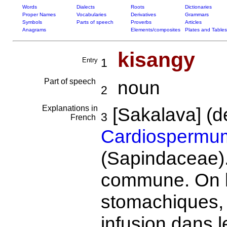
Words
Dialects
Roots
Dictionaries
Proper Names
Vocabularies
Derivatives
Grammars
Symbols
Parts of speech
Proverbs
Articles
Anagrams
Elements/composites
Plates and Tables
kisangy
Entry
1
Part of speech
noun
2
Explanations in
[Sakalava] (
3
French
Cardiospermu
(Sapindaceae).
commune. On lu
stomachiques, 
infusion dans 