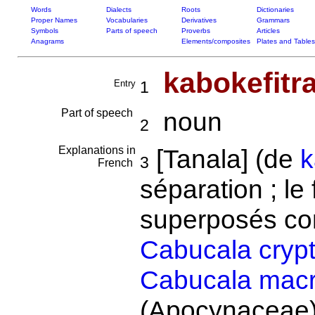
Words
Dialects
Roots
Dictionaries
Proper Names
Vocabularies
Derivatives
Grammars
Symbols
Parts of speech
Proverbs
Articles
Anagrams
Elements/composites
Plates and Tables
kabokefitr
Entry
1
Part of speech
noun
2
Explanations in
[Tanala] (de
k
3
French
séparation ; le 
superposés com
Cabucala crypt
Cabucala macr
(Apocynaceae).