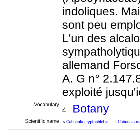
indoliques. Mais 
sont peu empl
L'un des alcalo
sympatholytique
allemand Fors
A. G n° 2.147.8
exploité jusqu'i
Vocabulary
Botany
4
Scientific name
Cabucala cryptophlebia
Cabucala ma
5
6