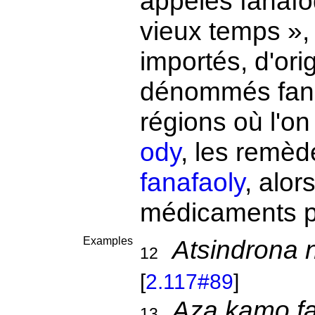
appelés fanafo
vieux temps »,
importés, d'or
dénommés fana
régions où l'o
ody
, les remèd
fanafaoly
, alor
médicaments p
Examples
Atsindrona 
12
[
2.117#89
]
Aza kamo f
13