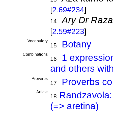
[
2.69#234
]
Ary Dr Raz
14
[
2.59#223
]
Vocabulary
Botany
15
Combinations
1 expressio
16
and others wit
Proverbs
Proverbs co
17
Article
Randzavola: 
18
(=> aretina)