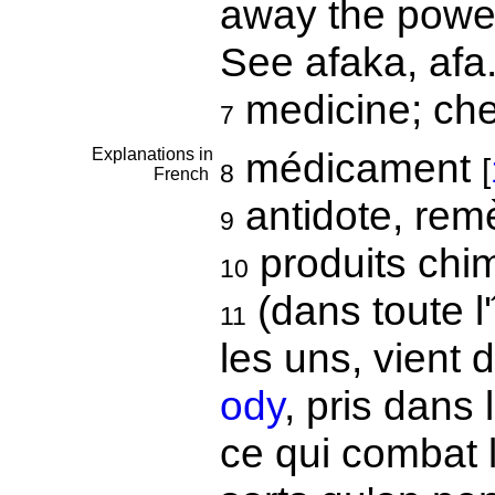
away the powe
See afaka, afa
medicine; che
7
Explanations in
médicament
[
8
French
antidote, re
9
produits chi
10
(dans toute l
11
les uns, vient 
ody
, pris dans 
ce qui combat l