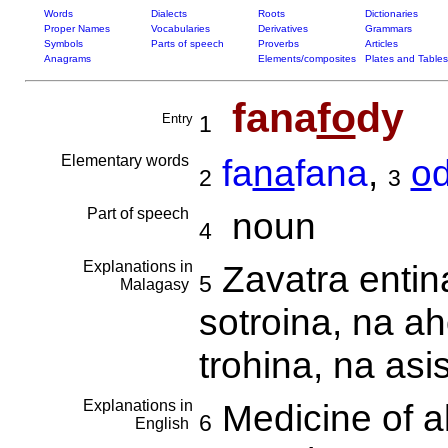
Words
Dialects
Roots
Dictionaries
Proper Names
Vocabularies
Derivatives
Grammars
Symbols
Parts of speech
Proverbs
Articles
Anagrams
Elements/composites
Plates and Tables
fana
fo
dy
Entry
1
Elementary words
fa
na
fana
,
o
2
3
Part of speech
noun
4
Explanations in
Zavatra entin
5
Malagasy
sotroina, na ah
trohina, na as
Explanations in
Medicine of all
6
English