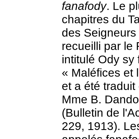
fanafody
. Le p
chapitres du Ta
des Seigneurs 
recueilli par le
intitulé Ody sy 
« Maléfices et
et a été tradui
Mme B. Dandou
(Bulletin de l
229, 1913). Le